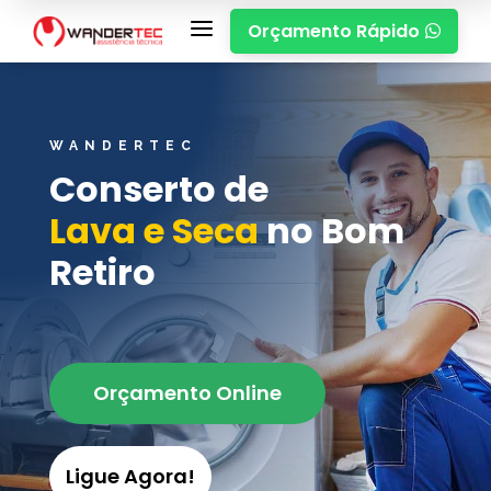
a
Orçamento Rápido

WANDERTEC
Conserto de
Lava e Seca
no Bom
Retiro
Orçamento Online
Ligue Agora!