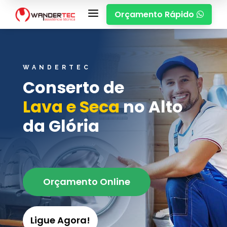
a
Orçamento Rápido

WANDERTEC
Conserto de
Lava e Seca
no Alto
da Glória
Orçamento Online
Ligue Agora!