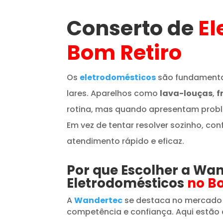
Conserto de
El
Bom Retiro
Os
eletrodomésticos
são fundamenta
lares. Aparelhos como
lava-louças
,
f
rotina, mas quando apresentam prob
Em vez de tentar resolver sozinho, con
atendimento rápido e eficaz.
Por que Escolher a Wa
Eletrodomésticos
no B
A
Wandertec
se destaca no mercado
competência e confiança. Aqui estão 