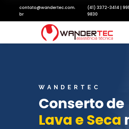
contato@wandertec.com.
(41) 3372-3414
|
99
br
9830
WANDERTEC
Conserto de
Lava e Seca