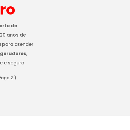
ro
erto de
 20 anos de
a para atender
igeradores
,
e e segura.
Page 2 )