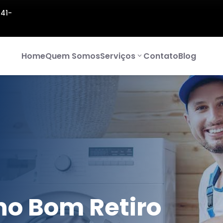
141-
Home
Quem Somos
Serviços
Contato
Blog
no Bom Retiro