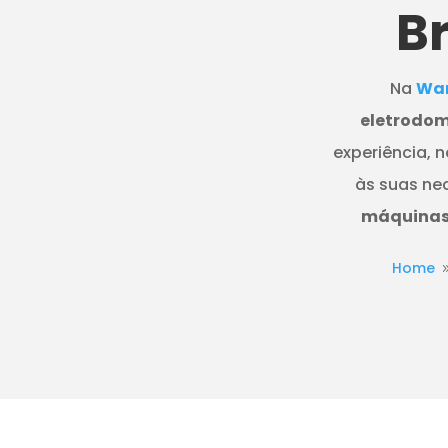
B
Na
Wan
eletrodom
experiência, 
às suas ne
máquinas 
Home