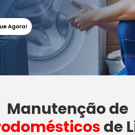
gue Agora!
Manutenção
de
rodomésticos
de L