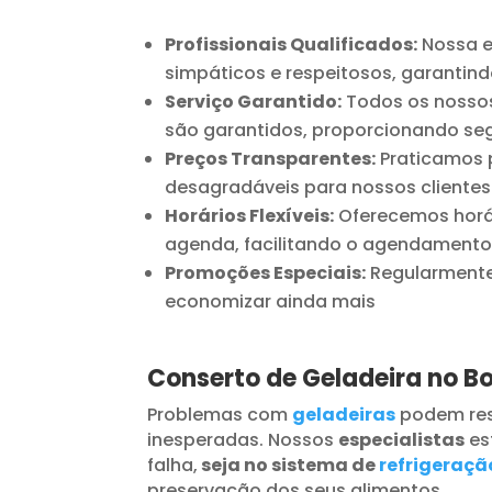
Profissionais Qualificados:
Nossa e
simpáticos e respeitosos, garantind
Serviço Garantido:
Todos os nossos
são garantidos, proporcionando seg
Preços Transparentes:
Praticamos p
desagradáveis para nossos clientes
Horários Flexíveis:
Oferecemos horár
agenda, facilitando o agendamento
Promoções Especiais:
Regularmente 
economizar ainda mais
Conserto de Geladeira no B
Problemas com
geladeiras
podem res
inesperadas. Nossos
especialistas
es
falha,
seja no sistema de
refrigeraçã
preservação dos seus alimentos.