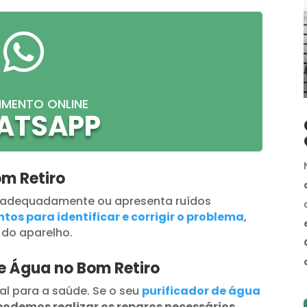

IMENTO ONLINE
ATSAPP
m Retiro
 adequadamente ou apresenta ruídos
tos para identificar e corrigir o problema
,
 do aparelho.
de Água no Bom Retiro
al para a saúde. Se o seu
purificador de água
podemos realizar os reparos necessários