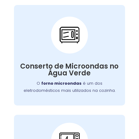
Conserto de
Microondas:
Se o seu aparelho apresenta problemas como
falha no aquecimento ou na porta, nossa
Conserto de Microondas no
equipe está preparada para consertá-lo com
Água Verde
eficiência, garantindo sua funcionalidade no
dia a dia.
O
forno microondas
é um dos
eletrodomésticos mais utilizados na cozinha.