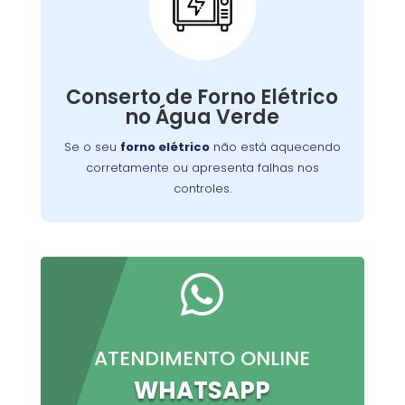
Conserto de Forno
Elétrico:
Nossos técnicos podem diagnosticar e reparar
Conserto de Forno Elétrico
o problema, permitindo que você continue a
no Água Verde
preparar suas refeições favoritas sem
interrupções.
Se o seu
forno elétrico
não está aquecendo
corretamente ou apresenta falhas nos
controles.

ATENDIMENTO ONLINE
WHATSAPP