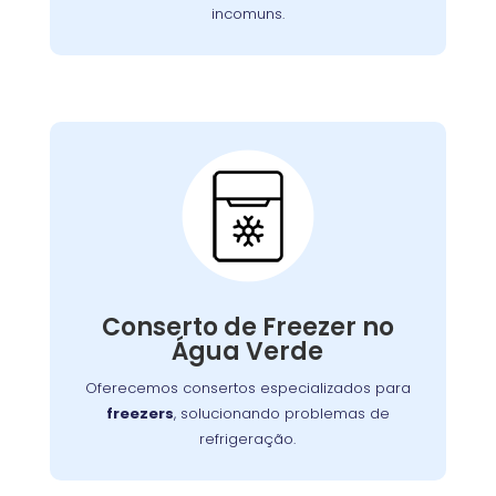
incomuns.
Conserto de Freezer:
Nossos especialistas estão prontos para
solucionar falhas no sistema de congelamento
Conserto de Freezer no
ou componentes elétricos, garantindo o
Água Verde
congelamento adequada dos alimentos.
Oferecemos consertos especializados para
freezers
, solucionando problemas de
refrigeração.