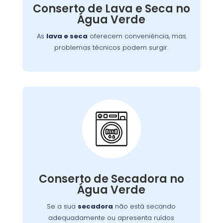
defeitos variados, assegurando que você
Conserto de Lava e Seca no
tenha roupas limpas e secas sem
Água Verde
complicações.
As
lava e seca
oferecem conveniência, mas
problemas técnicos podem surgir.
Conserto de Secadora:
Nossos técnicos estão prontos para identificar
Conserto de Secadora no
e corrigir o problema, garantindo o
Água Verde
funcionamento eficiente do aparelho.
Se a sua
secadora
não está secando
adequadamente ou apresenta ruídos