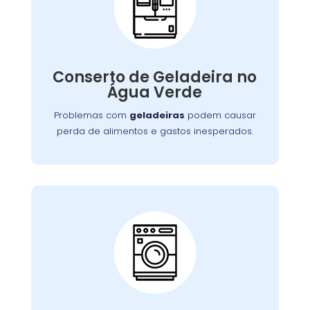
Conserto de
Galadeira:
Nossos especialistas estão prontos para
solucionar falhas no sistema de refrigeração
Conserto de Geladeira no
ou componentes elétricos, garantindo a
Água Verde
conservação adequada dos alimentos.
Problemas com
geladeiras
podem causar
perda de alimentos e gastos inesperados.
Conserto de Lava e
Seca:
Nossa equipe está preparada para resolver