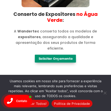
Conserto de Expositores
no Água
Verde​
:
A
Wandertec
conserta todos os modelos de
expositores
, assegurando a qualidade e
apresentação dos seus produtos de forma
eficiente.
Solicitar Orçamento
Usamos cookies em nosso site para fornecer a experiência
mais relevante, lembrando suas preferências e visitas
repetidas. Ao clicar em “Aceitar todos”, você concorda com o
Marcas
uso de TODOS os cookies.
Contato
Aceitar Todos!
Política de Privacidade