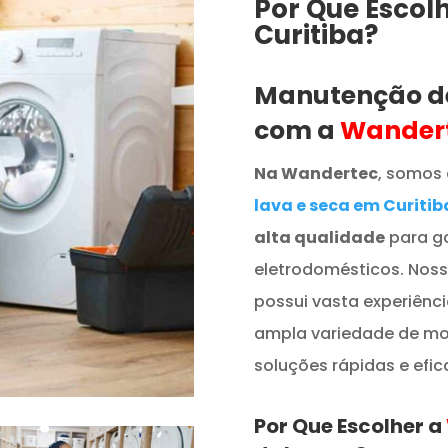
Por Que Escol
Curitiba?
Manutenção de
com a
Wander
Na Wandertec
, somos 
lava e seca em Curitib
alta qualidade
para ga
eletrodomésticos. Nossa
possui vasta experiênc
ampla variedade de mo
soluções rápidas e efic
Por Que Escolher a