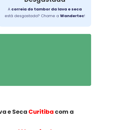
para manter sua máquina em ótimo
A
correia do tambor da lava e seca
estado.
está desgastada? Chame a
Wandertec
!
va e Seca
Curitiba
com a