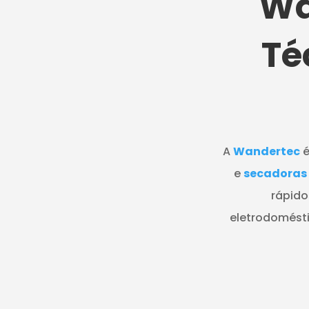
Wa
Té
A
Wandertec
é
e
secadoras
rápido
eletrodomésti