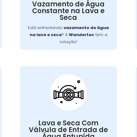
Vazamento de Água
Nossa equipe
problemas de vedação.
Constante na Lava e
e
identifica a origem do vazamento
Seca
realiza os reparos necessários para
evitar futuros problemas. Confie na
Está enfrentando
vazamento de água
para manter sua máquina
Wandertec
na lava e seca
? A
Wandertec
tem a
livre de vazamentos.
solução!
Válvula de Entrada
de Água Entupida
Válvulas de entrada entupidas
impedem o fluxo adequado de água.
Isso compromete a eficiência da
Lava e Seca Com
, limpamos ou
Wandertec
. Na
lavagem
Válvula de Entrada de
substituímos válvulas entupidas,
Água Entupida
garantindo que sua máquina receba a