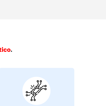
tico
.
Máquina Com
Resistência
Queimada:
impede o
resistência queimada
A