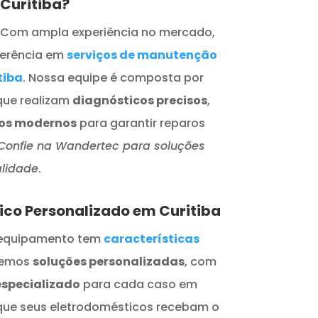
 Curitiba?
Com ampla experiência no mercado,
ferência em
serviços de manutenção
tiba
. Nossa equipe é composta por
ue realizam
diagnósticos precisos
,
os modernos
para garantir reparos
Confie na Wandertec para soluções
alidade
.
co Personalizado em Curitiba
equipamento tem
características
ecemos
soluções personalizadas
, com
especializado
para cada caso em
que seus eletrodomésticos recebam o