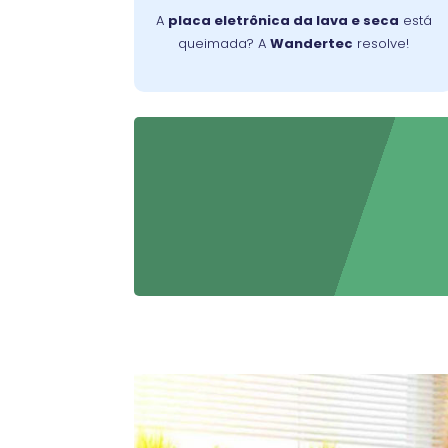
A
placa eletrônica da lava e seca
está
Wandertec
eletrodoméstico. Confie na
queimada? A
Wandertec
resolve!
para reparos eficazes.