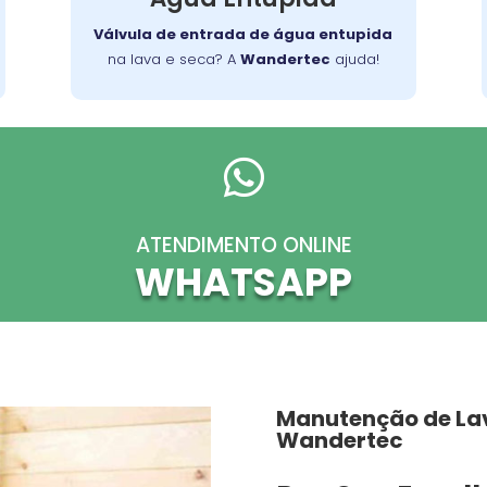
quantidade ideal de água para cada
Válvula de entrada de água entupida
ciclo.
na lava e seca? A
Wandertec
ajuda!

ATENDIMENTO ONLINE
WHATSAPP
Manutenção de La
Wandertec