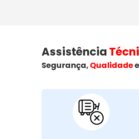
Assistência
Técn
Segurança,
Qualidade
e
Motor da Lava e
Seca Com Falhas
ou Queimado:
motor da lava e seca
Problemas no
podem causar falhas no funcionamento.