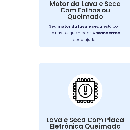
Motor da Lava e Seca
Sintomas comuns incluem ruídos e a
Com Falhas ou
. Na
máquina não iniciar o ciclo
Queimado
, realizamos diagnósticos
Wandertec
precisos e substituímos motores
Seu
motor da lava e seca
está com
defeituosos, garantindo o pleno
falhas ou queimado? A
Wandertec
funcionamento do seu aparelho.
pode ajudar!
Lava e Seca Com
Placa Eletrônica
Queimada:
podem
placa eletrônica
Problemas na
Nossos
impedir a operação da máquina.
e
técnicos realizam diagnósticos precisos
Lava e Seca Com Placa
substituem placas defeituosas,
Eletrônica Queimada
restaurando a funcionalidade do seu