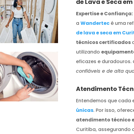
de Lava e Seca em
Expertise e Confiança:
a
Wandertec
é uma re
de lava e seca em Curi
técnicos certificados
q
utilizando
equipament
eficazes e duradouros.
confiáveis e de alta qu
Atendimento Técni
Entendemos que cada 
únicas
. Por isso, ofer
atendimento técnico 
Curitiba, assegurando 