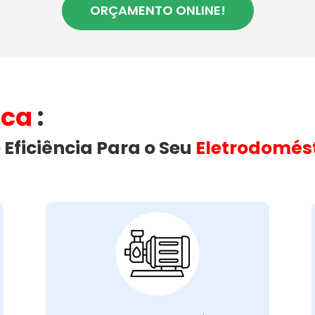
ORÇAMENTO ONLINE!
ica
​:
 Eficiência Para o Seu
Eletrodomés
Vazamento de
Água na Máquina
de Lavar:
podem ser causados por
Vazamentos
ou
mangueiras danificadas