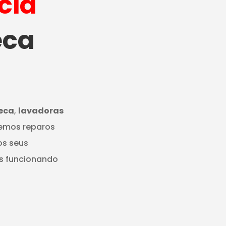
cia
eca
seca
,
lavadoras
cemos reparos
os seus
s funcionando