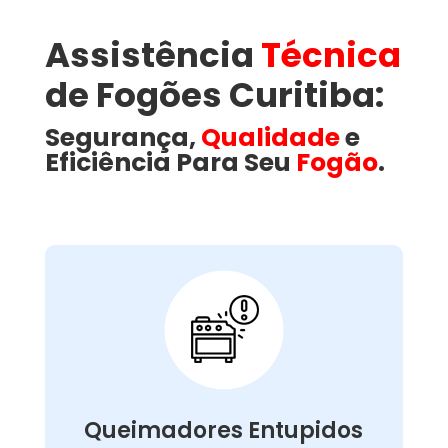
Assistência
Técnica
de Fogões Curitiba:
Segurança,
Qualidade
e
Eficiência Para Seu
Fogão
.
Queimadores
Entupidos:
limpeza
, realizamos a
Wandertec Curitiba
Na
,
profunda e técnica dos queimadores
removendo resíduos de gordura e sujeira que
Queimadores Entupidos
impedem a passagem correta do gás. Quando