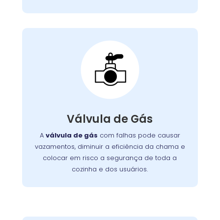
Válvula de Gás:
inspeções
, realizamos
Wandertec Curitiba
Na
para identificar falhas na válvula e
completas
nas conexões do fogão. Substituímos válvulas
defeituosas e utilizamos peças de qualidade,
Válvula de Gás
vedação perfeita contra
assegurando a
. Assim, garantimos não apenas o
vazamentos
A
válvula de gás
com falhas pode causar
desempenho ideal do fogão, mas também a
vazamentos, diminuir a eficiência da chama e
segurança da sua família e do seu ambiente
colocar em risco a segurança de toda a
.
doméstico
cozinha e dos usuários.