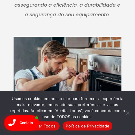
assegurando a eficiência, a durabilidade e
a segurança do seu equipamento.
Usamos cookies em nosso site para fornecer a experiência
mais relevante, lembrando suas preferências e visitas
repetidas. Ao clicar em “Aceitar todos”, você concorda com o
​Experiência Comprovada
uso de TODOS os cookies.
Contato
Aceitar Todos!
Política de Privacidade
Com anos de atuação no mercado, a