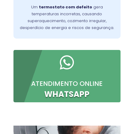
,
regulagem correta da temperatura
Um
termostato com defeito
gera
garantindo resultados uniformes e confiáveis
temperaturas incorretas, causando
em cada preparo. Além de mais eficiência, o
superaquecimento, cozimento irregular,
.
vida útil do equipamento
serviço aumenta a
desperdício de energia e riscos de segurança.

ATENDIMENTO ONLINE
WHATSAPP