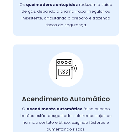
necessário, substituímos peças desgastadas,
Os
queimadores entupidos
reduzem a saída
chamas
garantindo que o fogão volte a ter
de gás, deixando a chama fraca, irregular ou
, trazendo
fortes, uniformes e seguras
inexistente, dificultando o preparo e trazendo
praticidade e eficiência para o dia a dia.
riscos de segurança.
Acendimento
Automático:
realiza
Wandertec Curitiba
A equipe da
para identificar a origem
diagnósticos precisos
da falha no sistema de ignição. Corrigimos
defeitos elétricos, limpamos os eletrodos e
Acendimento Automático
substituímos botões ou ignições
comprometidas. Nosso objetivo é restaurar o
O
acendimento automático
falha quando
funcionamento automático, devolvendo
botões estão desgastados, eletrodos sujos ou
no uso
segurança, agilidade e praticidade
há mau contato elétrico, exigindo fósforos e
diário do fogão.
aumentando riscos.