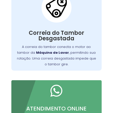
Correia do Tambor
Desgastada:
é um componente
correia do tambor
A
essencial nas máquinas de lavar, responsável
por transmitir o movimento do motor para o
Correia do Tambor
desgastada
tambor. Quando a correia está
Desgastada
ou danificada, o tambor pode não girar
corretamente, resultando em roupas mal
A correia do tambor conecta o motor ao
lavadas e aumento do ruído durante o
tambor da
Máquina de Lavar
, permitindo sua
funcionamento.
rotação. Uma correia desgastada impede que
o tambor gire.

ATENDIMENTO ONLINE