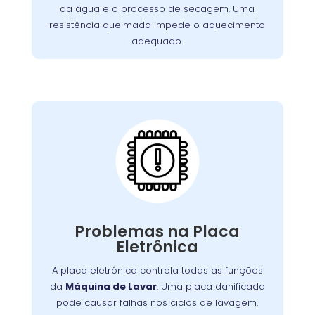
Quando queimada,
para uma limpeza eficiente.
da água e o processo de secagem. Uma
,
a máquina pode não aquecer adequadamente
resistência queimada impede o aquecimento
resultando em ciclos de lavagem ineficazes.
adequado.
Placa Eletrônica
Queimada:
placa eletrônica queimada em uma
Uma
pode causar diversos
máquina de lavar
problemas, como a incapacidade de iniciar
ciclos, falhas nos comandos ou funcionamento
Problemas na Placa
irregular dos programas. A placa eletrônica é o
Eletrônica
“cérebro” do eletrodoméstico, controlando
todas as funções e operações. Quando ocorre
A placa eletrônica controla todas as funções
um curto-circuito ou sobrecarga, a placa pode
da
Máquina de Lavar
. Uma placa danificada
queimar, necessitando de reparo ou
pode causar falhas nos ciclos de lavagem.
substituição.