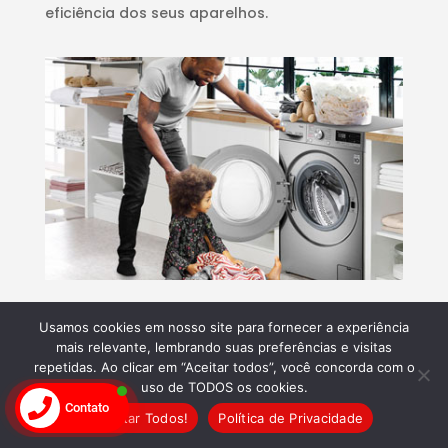
eficiência dos seus aparelhos.
Inovação Contínua
Usamos cookies em nosso site para fornecer a experiência
mais relevante, lembrando suas preferências e visitas
Comprometidos com a
inovação
, utilizamos as
repetidas. Ao clicar em “Aceitar todos”, você concorda com o
mais recentes tecnologias para diagnosticar e
uso de TODOS os cookies.
Contato
reparar
eletrodomésticos
, proporcionando
Aceitar Todos!
Política de Privacidade
soluções rápidas e eficazes para qualquer