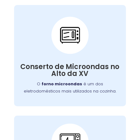
Conserto de
Microondas:
Se o seu aparelho apresenta problemas como
falha no aquecimento ou na porta, nossa
Conserto de Microondas no
equipe está preparada para consertá-lo com
Alto da XV
eficiência, garantindo sua funcionalidade no
dia a dia.
O
forno microondas
é um dos
eletrodomésticos mais utilizados na cozinha.