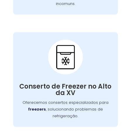
incomuns.
Conserto de Freezer:
Nossos especialistas estão prontos para
solucionar falhas no sistema de congelamento
Conserto de Freezer no Alto
ou componentes elétricos, garantindo o
da XV
congelamento adequada dos alimentos.
Oferecemos consertos especializados para
freezers
, solucionando problemas de
refrigeração.