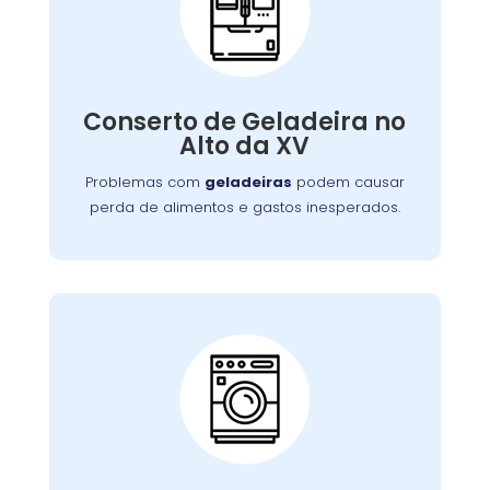
Conserto de
Galadeira:
Nossos especialistas estão prontos para
solucionar falhas no sistema de refrigeração
Conserto de Geladeira no
ou componentes elétricos, garantindo a
Alto da XV
conservação adequada dos alimentos.
Problemas com
geladeiras
podem causar
perda de alimentos e gastos inesperados.
Conserto de Lava e
Seca:
Nossa equipe está preparada para resolver