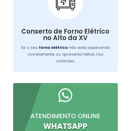
Conserto de Forno
Elétrico:
Nossos técnicos podem diagnosticar e reparar
Conserto de Forno Elétrico
o problema, permitindo que você continue a
no Alto da XV
preparar suas refeições favoritas sem
interrupções.
Se o seu
forno elétrico
não está aquecendo
corretamente ou apresenta falhas nos
controles.

ATENDIMENTO ONLINE
WHATSAPP