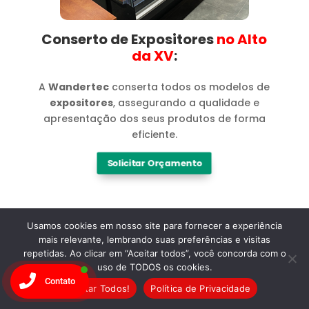
Conserto de Expositores
no Alto
da XV​
:
A
Wandertec
conserta todos os modelos de
expositores
, assegurando a qualidade e
apresentação dos seus produtos de forma
eficiente.
Solicitar Orçamento
Usamos cookies em nosso site para fornecer a experiência
mais relevante, lembrando suas preferências e visitas
repetidas. Ao clicar em “Aceitar todos”, você concorda com o
Marcas
uso de TODOS os cookies.
Contato
Aceitar Todos!
Política de Privacidade