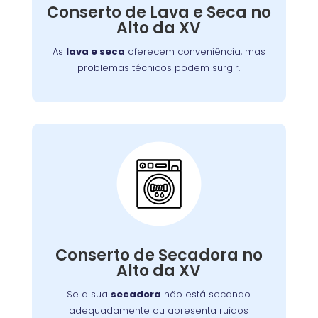
defeitos variados, assegurando que você
Conserto de Lava e Seca no
tenha roupas limpas e secas sem
Alto da XV
complicações.
As
lava e seca
oferecem conveniência, mas
problemas técnicos podem surgir.
Conserto de Secadora:
Nossos técnicos estão prontos para identificar
Conserto de Secadora no
e corrigir o problema, garantindo o
Alto da XV
funcionamento eficiente do aparelho.
Se a sua
secadora
não está secando
adequadamente ou apresenta ruídos