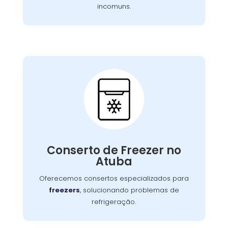
incomuns.
Conserto de Freezer:
Nossos especialistas estão prontos para
solucionar falhas no sistema de congelamento
Conserto de Freezer no
ou componentes elétricos, garantindo o
Atuba
congelamento adequada dos alimentos.
Oferecemos consertos especializados para
freezers
, solucionando problemas de
refrigeração.