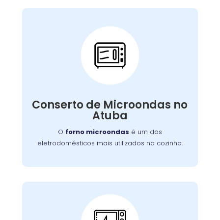
Conserto de
Microondas:
Se o seu aparelho apresenta problemas como
falha no aquecimento ou na porta, nossa
Conserto de Microondas no
equipe está preparada para consertá-lo com
Atuba
eficiência, garantindo sua funcionalidade no
dia a dia.
O
forno microondas
é um dos
eletrodomésticos mais utilizados na cozinha.