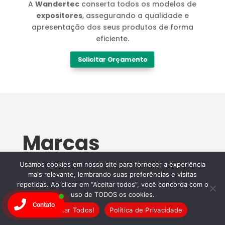
A
Wandertec
conserta todos os modelos de
expositores
, assegurando a qualidade e
apresentação dos seus produtos de forma
eficiente.
Solicitar Orçamento
Marcas
Especialistas em
Usamos cookies em nosso site para fornecer a experiência
mais relevante, lembrando suas preferências e visitas
Manutenção
repetidas. Ao clicar em “Aceitar todos”, você concorda com o
uso de TODOS os cookies.
Contato
Wandertec
Aceitar Todos!
Política de Privacidade