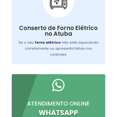
Conserto de Forno
Elétrico:
Nossos técnicos podem diagnosticar e reparar
Conserto de Forno Elétrico
o problema, permitindo que você continue a
no Atuba
preparar suas refeições favoritas sem
interrupções.
Se o seu
forno elétrico
não está aquecendo
corretamente ou apresenta falhas nos
controles.

ATENDIMENTO ONLINE
WHATSAPP