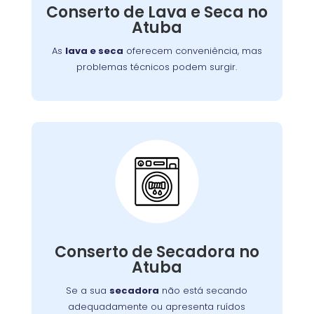
defeitos variados, assegurando que você
Conserto de Lava e Seca no
tenha roupas limpas e secas sem
Atuba
complicações.
As
lava e seca
oferecem conveniência, mas
problemas técnicos podem surgir.
Conserto de Secadora:
Nossos técnicos estão prontos para identificar
Conserto de Secadora no
e corrigir o problema, garantindo o
Atuba
funcionamento eficiente do aparelho.
Se a sua
secadora
não está secando
adequadamente ou apresenta ruídos