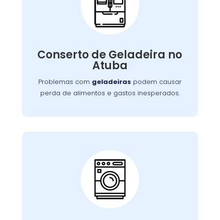
Conserto de
Galadeira:
Nossos especialistas estão prontos para
solucionar falhas no sistema de refrigeração
Conserto de Geladeira no
ou componentes elétricos, garantindo a
Atuba
conservação adequada dos alimentos.
Problemas com
geladeiras
podem causar
perda de alimentos e gastos inesperados.
Conserto de Lava e
Seca:
Nossa equipe está preparada para resolver