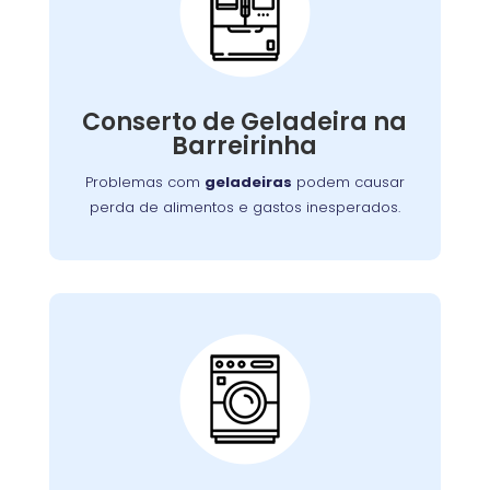
Conserto de
Galadeira:
Nossos especialistas estão prontos para
solucionar falhas no sistema de refrigeração
Conserto de Geladeira na
ou componentes elétricos, garantindo a
Barreirinha
conservação adequada dos alimentos.
Problemas com
geladeiras
podem causar
perda de alimentos e gastos inesperados.
Conserto de Lava e
Seca:
Nossa equipe está preparada para resolver