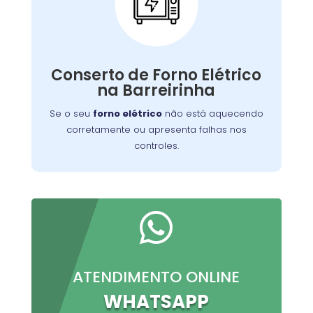
Conserto de Forno
Elétrico:
Nossos técnicos podem diagnosticar e reparar
Conserto de Forno Elétrico
o problema, permitindo que você continue a
na Barreirinha
preparar suas refeições favoritas sem
interrupções.
Se o seu
forno elétrico
não está aquecendo
corretamente ou apresenta falhas nos
controles.

ATENDIMENTO ONLINE
WHATSAPP