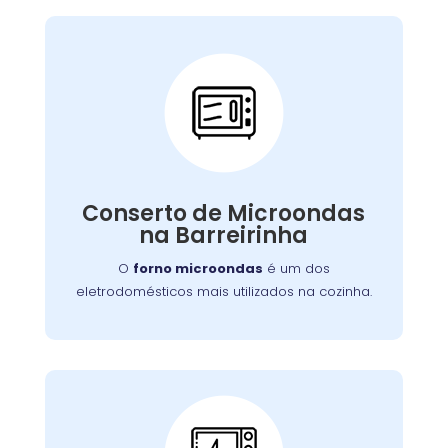
Conserto de
Microondas:
Se o seu aparelho apresenta problemas como
falha no aquecimento ou na porta, nossa
Conserto de Microondas
equipe está preparada para consertá-lo com
na Barreirinha
eficiência, garantindo sua funcionalidade no
dia a dia.
O
forno microondas
é um dos
eletrodomésticos mais utilizados na cozinha.