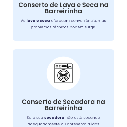
defeitos variados, assegurando que você
Conserto de Lava e Seca na
tenha roupas limpas e secas sem
Barreirinha
complicações.
As
lava e seca
oferecem conveniência, mas
problemas técnicos podem surgir.
Conserto de Secadora:
Nossos técnicos estão prontos para identificar
Conserto de Secadora na
e corrigir o problema, garantindo o
Barreirinha
funcionamento eficiente do aparelho.
Se a sua
secadora
não está secando
adequadamente ou apresenta ruídos