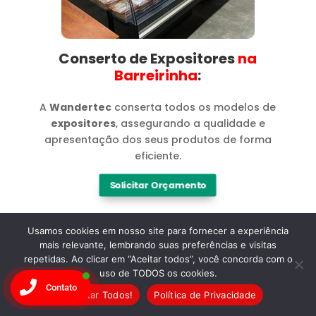
Conserto de Expositores
na
Barreirinha​
:
A
Wandertec
conserta todos os modelos de
expositores
, assegurando a qualidade e
apresentação dos seus produtos de forma
eficiente.
Solicitar Orçamento
Usamos cookies em nosso site para fornecer a experiência
mais relevante, lembrando suas preferências e visitas
repetidas. Ao clicar em “Aceitar todos”, você concorda com o
uso de TODOS os cookies.
Contato
Marcas
Aceitar Todos!
Política de Privacidade