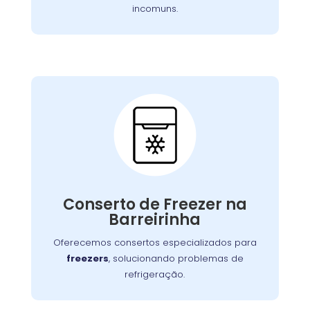
incomuns.
Conserto de Freezer:
Nossos especialistas estão prontos para
solucionar falhas no sistema de congelamento
Conserto de Freezer na
ou componentes elétricos, garantindo o
Barreirinha
congelamento adequada dos alimentos.
Oferecemos consertos especializados para
freezers
, solucionando problemas de
refrigeração.