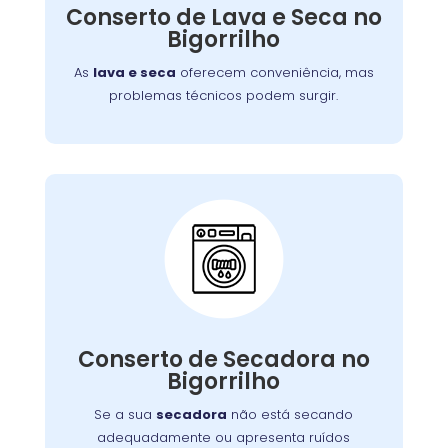
defeitos variados, assegurando que você
Conserto de Lava e Seca no
tenha roupas limpas e secas sem
Bigorrilho
complicações.
As
lava e seca
oferecem conveniência, mas
problemas técnicos podem surgir.
Conserto de Secadora:
Nossos técnicos estão prontos para identificar
Conserto de Secadora no
e corrigir o problema, garantindo o
Bigorrilho
funcionamento eficiente do aparelho.
Se a sua
secadora
não está secando
adequadamente ou apresenta ruídos