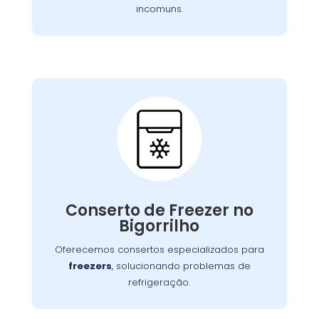
incomuns.
Conserto de Freezer:
Nossos especialistas estão prontos para
solucionar falhas no sistema de congelamento
Conserto de Freezer no
ou componentes elétricos, garantindo o
Bigorrilho
congelamento adequada dos alimentos.
Oferecemos consertos especializados para
freezers
, solucionando problemas de
refrigeração.