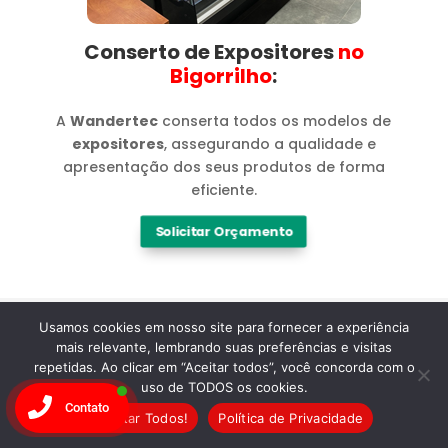
Conserto de Expositores
no
Bigorrilho​
:
A
Wandertec
conserta todos os modelos de
expositores
, assegurando a qualidade e
apresentação dos seus produtos de forma
eficiente.
Solicitar Orçamento
Usamos cookies em nosso site para fornecer a experiência
mais relevante, lembrando suas preferências e visitas
repetidas. Ao clicar em “Aceitar todos”, você concorda com o
Marcas
uso de TODOS os cookies.
Contato
Aceitar Todos!
Política de Privacidade
Especialistas em