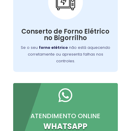
Conserto de Forno
Elétrico:
Nossos técnicos podem diagnosticar e reparar
Conserto de Forno Elétrico
o problema, permitindo que você continue a
no Bigorrilho
preparar suas refeições favoritas sem
interrupções.
Se o seu
forno elétrico
não está aquecendo
corretamente ou apresenta falhas nos
controles.

ATENDIMENTO ONLINE
WHATSAPP