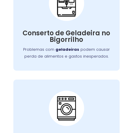
Conserto de
Galadeira:
Nossos especialistas estão prontos para
solucionar falhas no sistema de refrigeração
Conserto de Geladeira no
ou componentes elétricos, garantindo a
Bigorrilho
conservação adequada dos alimentos.
Problemas com
geladeiras
podem causar
perda de alimentos e gastos inesperados.
Conserto de Lava e
Seca:
Nossa equipe está preparada para resolver