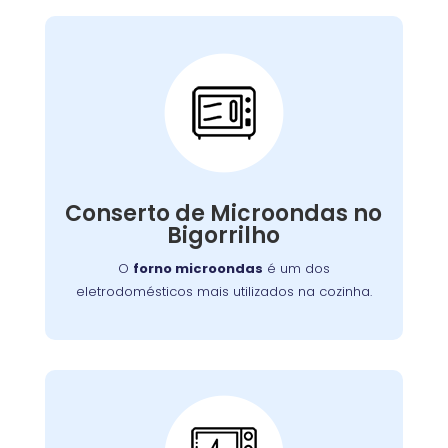
Conserto de
Microondas:
Se o seu aparelho apresenta problemas como
falha no aquecimento ou na porta, nossa
Conserto de Microondas no
equipe está preparada para consertá-lo com
Bigorrilho
eficiência, garantindo sua funcionalidade no
dia a dia.
O
forno microondas
é um dos
eletrodomésticos mais utilizados na cozinha.