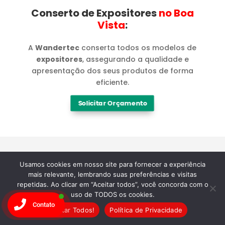
Conserto de Expositores
no Boa
Vista​
:
A
Wandertec
conserta todos os modelos de
expositores
, assegurando a qualidade e
apresentação dos seus produtos de forma
eficiente.
Solicitar Orçamento
Usamos cookies em nosso site para fornecer a experiência
mais relevante, lembrando suas preferências e visitas
Marcas
repetidas. Ao clicar em “Aceitar todos”, você concorda com o
uso de TODOS os cookies.
Especialistas em
Contato
Aceitar Todos!
Política de Privacidade