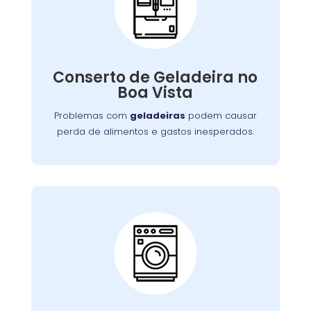
Conserto de
Galadeira:
Nossos especialistas estão prontos para
solucionar falhas no sistema de refrigeração
Conserto de Geladeira no
ou componentes elétricos, garantindo a
Boa Vista
conservação adequada dos alimentos.
Problemas com
geladeiras
podem causar
perda de alimentos e gastos inesperados.
Conserto de Lava e
Seca:
Nossa equipe está preparada para resolver