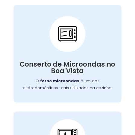
Conserto de
Microondas:
Se o seu aparelho apresenta problemas como
falha no aquecimento ou na porta, nossa
Conserto de Microondas no
equipe está preparada para consertá-lo com
Boa Vista
eficiência, garantindo sua funcionalidade no
dia a dia.
O
forno microondas
é um dos
eletrodomésticos mais utilizados na cozinha.