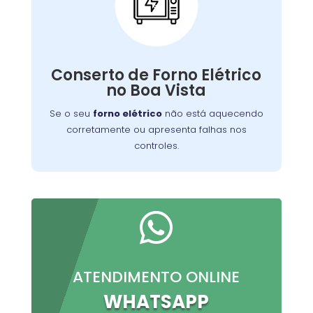
Conserto de Forno
Elétrico:
Nossos técnicos podem diagnosticar e reparar
Conserto de Forno Elétrico
o problema, permitindo que você continue a
no Boa Vista
preparar suas refeições favoritas sem
interrupções.
Se o seu
forno elétrico
não está aquecendo
corretamente ou apresenta falhas nos
controles.

ATENDIMENTO ONLINE
WHATSAPP