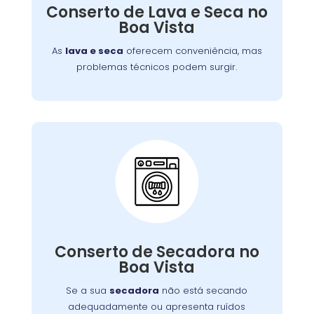
defeitos variados, assegurando que você
Conserto de Lava e Seca no
tenha roupas limpas e secas sem
Boa Vista
complicações.
As
lava e seca
oferecem conveniência, mas
problemas técnicos podem surgir.
Conserto de Secadora:
Nossos técnicos estão prontos para identificar
Conserto de Secadora no
e corrigir o problema, garantindo o
Boa Vista
funcionamento eficiente do aparelho.
Se a sua
secadora
não está secando
adequadamente ou apresenta ruídos