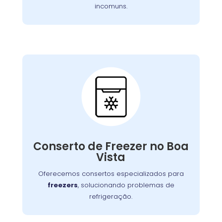
incomuns.
Conserto de Freezer:
Nossos especialistas estão prontos para
solucionar falhas no sistema de congelamento
Conserto de Freezer no Boa
ou componentes elétricos, garantindo o
Vista
congelamento adequada dos alimentos.
Oferecemos consertos especializados para
freezers
, solucionando problemas de
refrigeração.