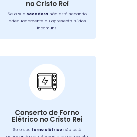
no Cristo Rei
garantindo o funcionamento eficiente do
aparelho.
Se a sua
secadora
não está secando
adequadamente ou apresenta ruídos
incomuns.
Conserto de Forno
Elétrico:
Nossos técnicos podem diagnosticar e
Conserto de Forno
reparar o problema, permitindo que
Elétrico no Cristo Rei
você continue a preparar suas refeições
favoritas sem interrupções.
Se o seu
forno elétrico
não está
aquecendo corretamente ou apresenta