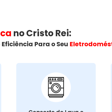
ica
no Cristo Rei​:
 Eficiência Para o Seu
Eletrodomés
Conserto de Lava e
Seca:
Nossa equipe está preparada para
resolver defeitos variados, assegurando