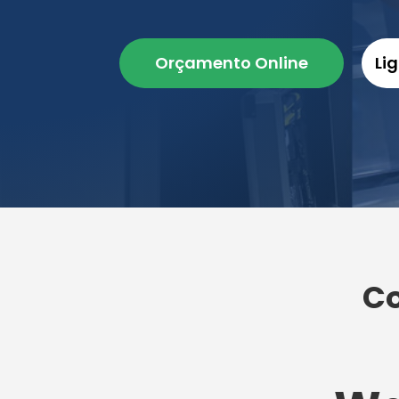
Orçamento Online
Li
Co