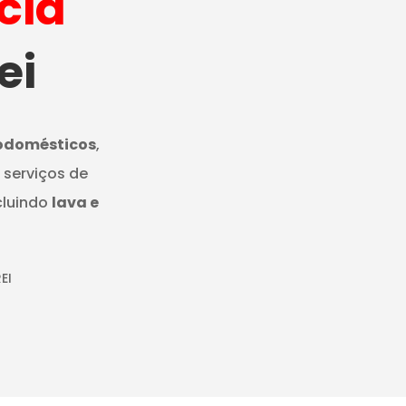
cia
ei
rodomésticos
,
 serviços de
cluindo
lava e
EI