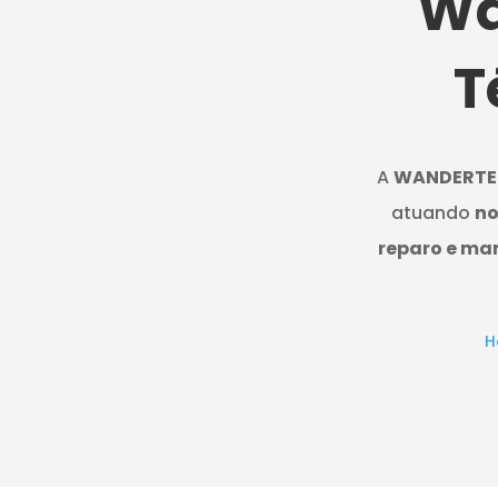
Wa
T
A
WANDERTE
atuando
no
reparo e ma
H