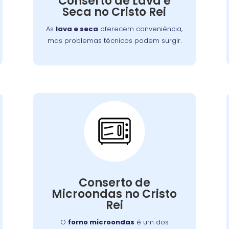
Conserto de Lava e
que você tenha roupas limpas e secas
Seca no Cristo Rei
sem complicações.
As
lava e seca
oferecem conveniência,
mas problemas técnicos podem surgir.
Conserto de
Microondas:
Se o seu aparelho apresenta problemas
Conserto de
como falha no aquecimento ou na porta,
Microondas no Cristo
nossa equipe está preparada para
Rei
consertá-lo com eficiência, garantindo
sua funcionalidade no dia a dia.
O
forno microondas
é um dos