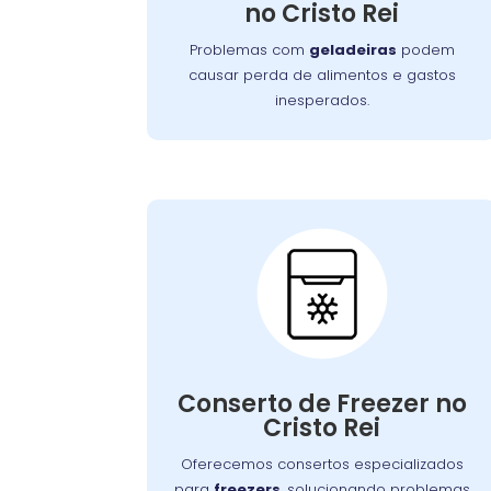
no Cristo Rei
garantindo a conservação adequada
dos alimentos.
Problemas com
geladeiras
podem
causar perda de alimentos e gastos
inesperados.
Conserto de
Freezer:
Nossos especialistas estão prontos para
solucionar falhas no sistema de
Conserto de Freezer no
congelamento ou componentes
Cristo Rei
elétricos, garantindo o congelamento
adequada dos alimentos.
Oferecemos consertos especializados
para
freezers
, solucionando problemas