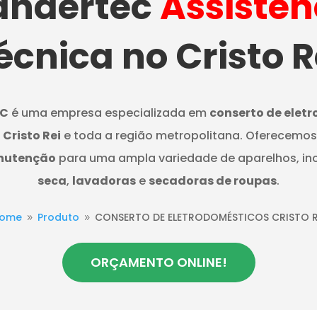
ndertec
Assistên
écnica no Cristo R
C
é uma empresa especializada em
conserto de elet
 Cristo Rei
e toda a região metropolitana. Oferecemos
nutenção
para uma ampla variedade de aparelhos, in
seca
,
lavadoras
e
secadoras de roupas
.
ome
Produto
CONSERTO DE ELETRODOMÉSTICOS CRISTO R
9
9
ORÇAMENTO ONLINE!