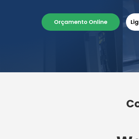
Orçamento Online
Li
Co