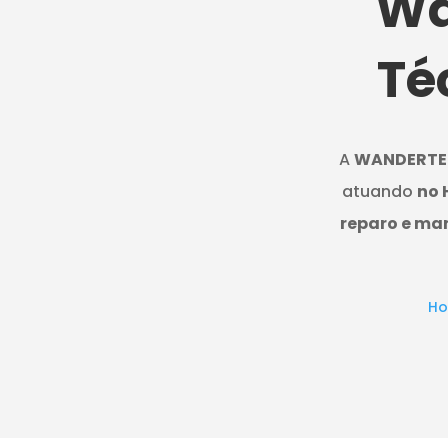
Wa
Té
A
WANDERTE
atuando
no 
reparo e ma
H