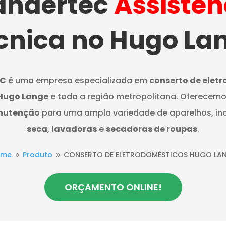
ndertec
Assistên
cnica no Hugo La
C
é uma empresa especializada em
conserto de elet
Hugo Lange
e toda a região metropolitana. Oferecemo
nutenção
para uma ampla variedade de aparelhos, in
seca
,
lavadoras
e
secadoras de roupas
.
ome
Produto
CONSERTO DE ELETRODOMÉSTICOS HUGO LA
9
9
ORÇAMENTO ONLINE!