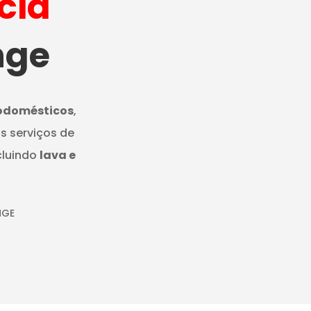
cia
nge
rodomésticos
,
s serviços de
cluindo
lava e
NGE