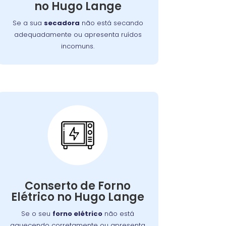
no Hugo Lange
garantindo o funcionamento eficiente do
aparelho.
Se a sua
secadora
não está secando
adequadamente ou apresenta ruídos
incomuns.
Conserto de Forno
Elétrico:
Nossos técnicos podem diagnosticar e
Conserto de Forno
reparar o problema, permitindo que
Elétrico no Hugo Lange
você continue a preparar suas refeições
favoritas sem interrupções.
Se o seu
forno elétrico
não está
aquecendo corretamente ou apresenta