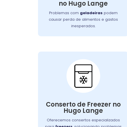
no Hugo Lange
garantindo a conservação adequada
dos alimentos.
Problemas com
geladeiras
podem
causar perda de alimentos e gastos
inesperados.
Conserto de
Freezer:
Nossos especialistas estão prontos para
solucionar falhas no sistema de
Conserto de Freezer no
congelamento ou componentes
Hugo Lange
elétricos, garantindo o congelamento
adequada dos alimentos.
Oferecemos consertos especializados
para
freezers
, solucionando problemas