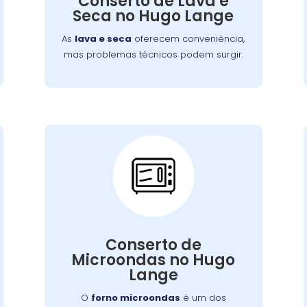
Conserto de Lava e
que você tenha roupas limpas e secas
Seca no Hugo Lange
sem complicações.
As
lava e seca
oferecem conveniência,
mas problemas técnicos podem surgir.
Conserto de
Microondas:
Se o seu aparelho apresenta problemas
Conserto de
como falha no aquecimento ou na porta,
Microondas no Hugo
nossa equipe está preparada para
Lange
consertá-lo com eficiência, garantindo
sua funcionalidade no dia a dia.
O
forno microondas
é um dos