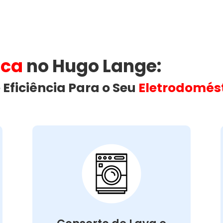
ica
no Hugo Lange​:
 Eficiência Para o Seu
Eletrodomés
Conserto de Lava e
Seca:
Nossa equipe está preparada para
resolver defeitos variados, assegurando