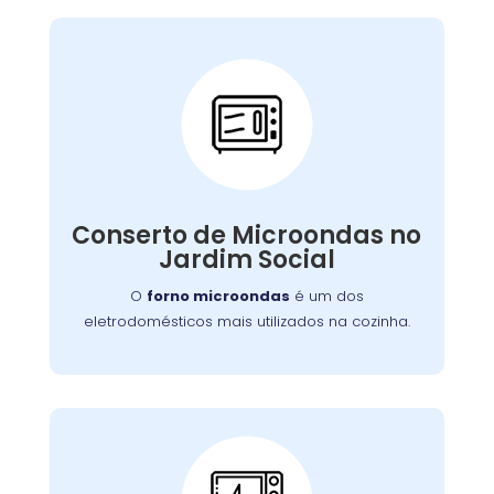
Conserto de
Microondas:
Se o seu aparelho apresenta problemas como
falha no aquecimento ou na porta, nossa
Conserto de Microondas no
equipe está preparada para consertá-lo com
Jardim Social
eficiência, garantindo sua funcionalidade no
dia a dia.
O
forno microondas
é um dos
eletrodomésticos mais utilizados na cozinha.