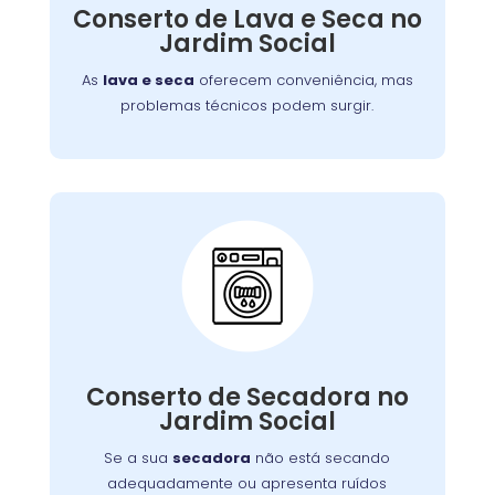
defeitos variados, assegurando que você
Conserto de Lava e Seca no
tenha roupas limpas e secas sem
Jardim Social
complicações.
As
lava e seca
oferecem conveniência, mas
problemas técnicos podem surgir.
Conserto de Secadora:
Nossos técnicos estão prontos para identificar
Conserto de Secadora no
e corrigir o problema, garantindo o
Jardim Social
funcionamento eficiente do aparelho.
Se a sua
secadora
não está secando
adequadamente ou apresenta ruídos