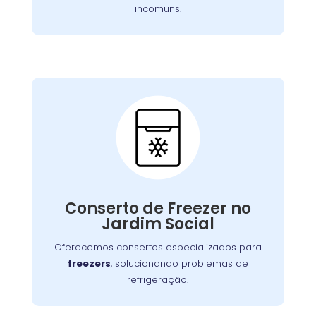
incomuns.
Conserto de Freezer:
Nossos especialistas estão prontos para
solucionar falhas no sistema de congelamento
Conserto de Freezer no
ou componentes elétricos, garantindo o
Jardim Social
congelamento adequada dos alimentos.
Oferecemos consertos especializados para
freezers
, solucionando problemas de
refrigeração.