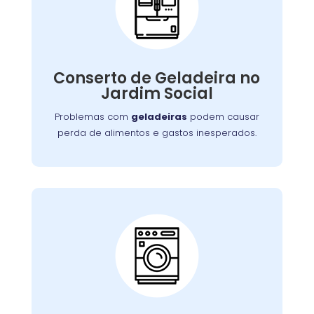
Conserto de
Galadeira:
Nossos especialistas estão prontos para
solucionar falhas no sistema de refrigeração
Conserto de Geladeira no
ou componentes elétricos, garantindo a
Jardim Social
conservação adequada dos alimentos.
Problemas com
geladeiras
podem causar
perda de alimentos e gastos inesperados.
Conserto de Lava e
Seca:
Nossa equipe está preparada para resolver