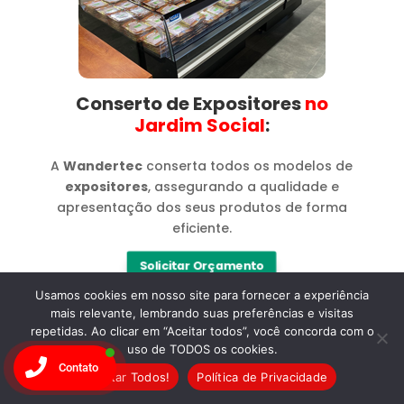
Conserto de Expositores
no
Jardim Social​
:
A
Wandertec
conserta todos os modelos de
expositores
, assegurando a qualidade e
apresentação dos seus produtos de forma
eficiente.
Solicitar Orçamento
Usamos cookies em nosso site para fornecer a experiência
mais relevante, lembrando suas preferências e visitas
repetidas. Ao clicar em “Aceitar todos”, você concorda com o
uso de TODOS os cookies.
Contato
Aceitar Todos!
Política de Privacidade