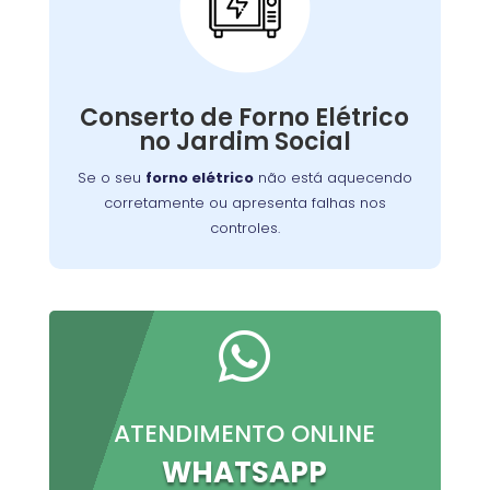
Conserto de Forno
Elétrico:
Nossos técnicos podem diagnosticar e reparar
Conserto de Forno Elétrico
o problema, permitindo que você continue a
no Jardim Social
preparar suas refeições favoritas sem
interrupções.
Se o seu
forno elétrico
não está aquecendo
corretamente ou apresenta falhas nos
controles.

ATENDIMENTO ONLINE
WHATSAPP