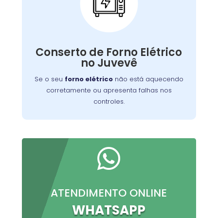
Conserto de Forno
Elétrico:
Nossos técnicos podem diagnosticar e reparar
Conserto de Forno Elétrico
o problema, permitindo que você continue a
no Juvevê
preparar suas refeições favoritas sem
interrupções.
Se o seu
forno elétrico
não está aquecendo
corretamente ou apresenta falhas nos
controles.

ATENDIMENTO ONLINE
WHATSAPP