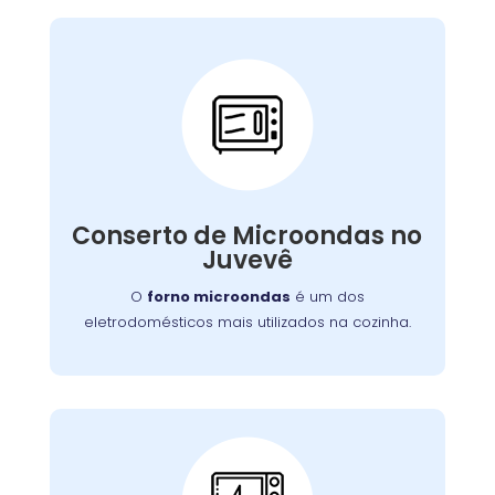
Conserto de
Microondas:
Se o seu aparelho apresenta problemas como
falha no aquecimento ou na porta, nossa
Conserto de Microondas no
equipe está preparada para consertá-lo com
Juvevê
eficiência, garantindo sua funcionalidade no
dia a dia.
O
forno microondas
é um dos
eletrodomésticos mais utilizados na cozinha.