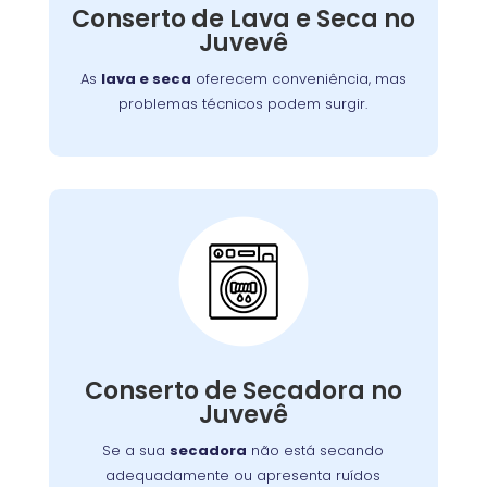
defeitos variados, assegurando que você
Conserto de Lava e Seca no
tenha roupas limpas e secas sem
Juvevê
complicações.
As
lava e seca
oferecem conveniência, mas
problemas técnicos podem surgir.
Conserto de Secadora:
Nossos técnicos estão prontos para identificar
Conserto de Secadora no
e corrigir o problema, garantindo o
Juvevê
funcionamento eficiente do aparelho.
Se a sua
secadora
não está secando
adequadamente ou apresenta ruídos