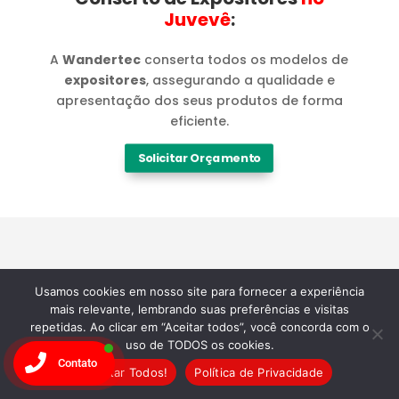
Juvevê​
:
A
Wandertec
conserta todos os modelos de
expositores
, assegurando a qualidade e
apresentação dos seus produtos de forma
eficiente.
Solicitar Orçamento
Marcas
Usamos cookies em nosso site para fornecer a experiência
mais relevante, lembrando suas preferências e visitas
repetidas. Ao clicar em “Aceitar todos”, você concorda com o
Especialistas em
uso de TODOS os cookies.
Contato
Aceitar Todos!
Política de Privacidade
Manutenção