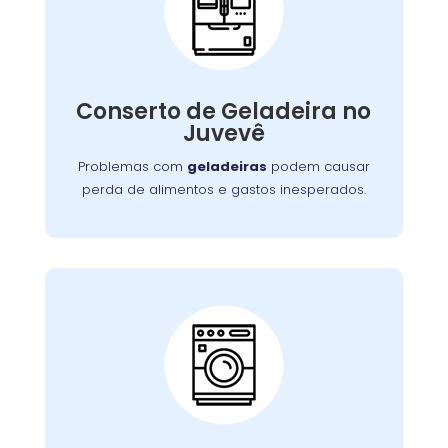
Conserto de
Galadeira:
Nossos especialistas estão prontos para
solucionar falhas no sistema de refrigeração
Conserto de Geladeira no
ou componentes elétricos, garantindo a
Juvevê
conservação adequada dos alimentos.
Problemas com
geladeiras
podem causar
perda de alimentos e gastos inesperados.
Conserto de Lava e
Seca:
Nossa equipe está preparada para resolver