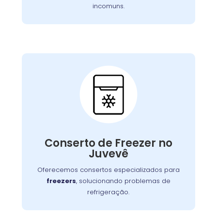
incomuns.
Conserto de Freezer:
Nossos especialistas estão prontos para
solucionar falhas no sistema de congelamento
Conserto de Freezer no
ou componentes elétricos, garantindo o
Juvevê
congelamento adequada dos alimentos.
Oferecemos consertos especializados para
freezers
, solucionando problemas de
refrigeração.