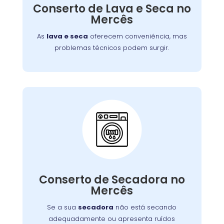
defeitos variados, assegurando que você
Conserto de Lava e Seca no
tenha roupas limpas e secas sem
Mercês
complicações.
As
lava e seca
oferecem conveniência, mas
problemas técnicos podem surgir.
Conserto de Secadora:
Nossos técnicos estão prontos para identificar
Conserto de Secadora no
e corrigir o problema, garantindo o
Mercês
funcionamento eficiente do aparelho.
Se a sua
secadora
não está secando
adequadamente ou apresenta ruídos