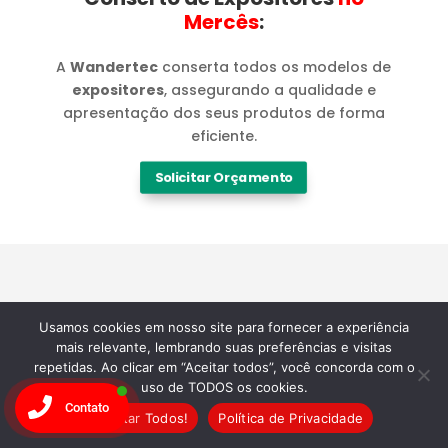
Mercês​
:
A
Wandertec
conserta todos os modelos de
expositores
, assegurando a qualidade e
apresentação dos seus produtos de forma
eficiente.
Solicitar Orçamento
Marcas
Usamos cookies em nosso site para fornecer a experiência
mais relevante, lembrando suas preferências e visitas
repetidas. Ao clicar em “Aceitar todos”, você concorda com o
Especialistas em
uso de TODOS os cookies.
Contato
Aceitar Todos!
Política de Privacidade
Manutenção