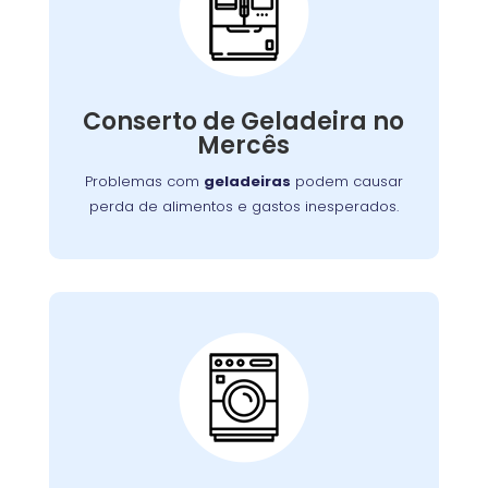
Conserto de
Galadeira:
Nossos especialistas estão prontos para
solucionar falhas no sistema de refrigeração
Conserto de Geladeira no
ou componentes elétricos, garantindo a
Mercês
conservação adequada dos alimentos.
Problemas com
geladeiras
podem causar
perda de alimentos e gastos inesperados.
Conserto de Lava e
Seca:
Nossa equipe está preparada para resolver