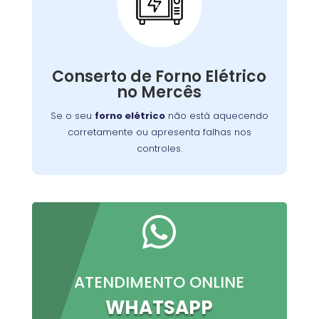
Conserto de Forno
Elétrico:
Nossos técnicos podem diagnosticar e reparar
Conserto de Forno Elétrico
o problema, permitindo que você continue a
no Mercês
preparar suas refeições favoritas sem
interrupções.
Se o seu
forno elétrico
não está aquecendo
corretamente ou apresenta falhas nos
controles.

ATENDIMENTO ONLINE
WHATSAPP