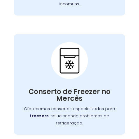
incomuns.
Conserto de Freezer:
Nossos especialistas estão prontos para
solucionar falhas no sistema de congelamento
Conserto de Freezer no
ou componentes elétricos, garantindo o
Mercês
congelamento adequada dos alimentos.
Oferecemos consertos especializados para
freezers
, solucionando problemas de
refrigeração.