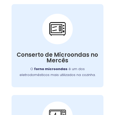
Conserto de
Microondas:
Se o seu aparelho apresenta problemas como
falha no aquecimento ou na porta, nossa
Conserto de Microondas no
equipe está preparada para consertá-lo com
Mercês
eficiência, garantindo sua funcionalidade no
dia a dia.
O
forno microondas
é um dos
eletrodomésticos mais utilizados na cozinha.