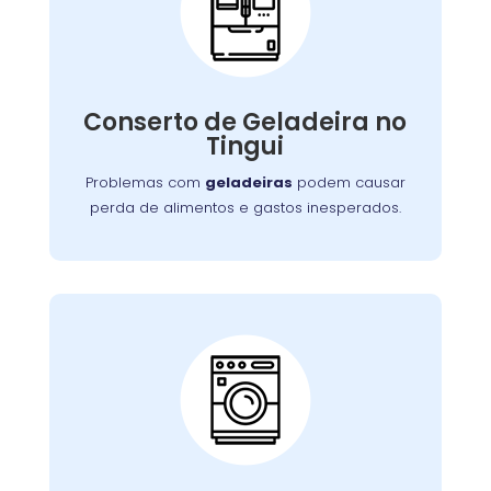
Conserto de
Galadeira:
Nossos especialistas estão prontos para
solucionar falhas no sistema de refrigeração
Conserto de Geladeira no
ou componentes elétricos, garantindo a
Tingui
conservação adequada dos alimentos.
Problemas com
geladeiras
podem causar
perda de alimentos e gastos inesperados.
Conserto de Lava e
Seca:
Nossa equipe está preparada para resolver