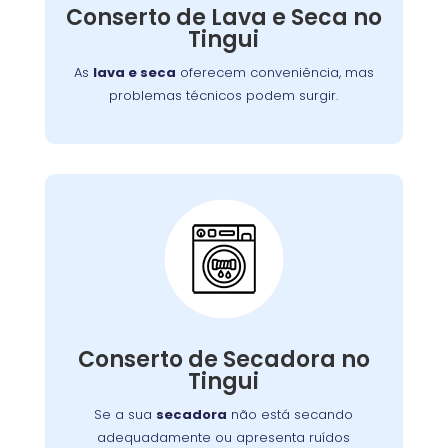
defeitos variados, assegurando que você
Conserto de Lava e Seca no
tenha roupas limpas e secas sem
Tingui
complicações.
As
lava e seca
oferecem conveniência, mas
problemas técnicos podem surgir.
Conserto de Secadora:
Nossos técnicos estão prontos para identificar
Conserto de Secadora no
e corrigir o problema, garantindo o
Tingui
funcionamento eficiente do aparelho.
Se a sua
secadora
não está secando
adequadamente ou apresenta ruídos