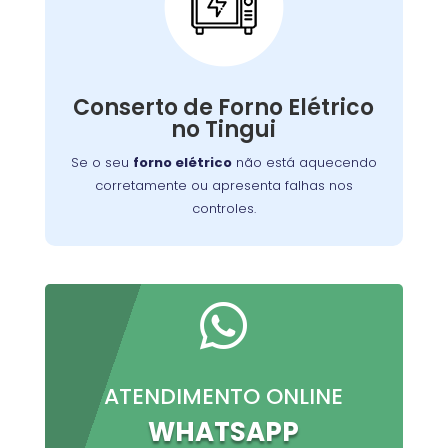
Conserto de Forno
Elétrico:
Nossos técnicos podem diagnosticar e reparar
Conserto de Forno Elétrico
o problema, permitindo que você continue a
no Tingui
preparar suas refeições favoritas sem
interrupções.
Se o seu
forno elétrico
não está aquecendo
corretamente ou apresenta falhas nos
controles.

ATENDIMENTO ONLINE
WHATSAPP