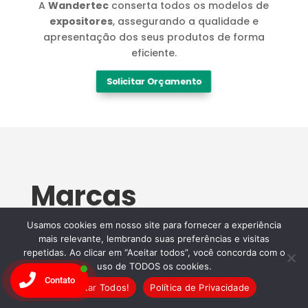
A
Wandertec
conserta todos os modelos de
expositores
, assegurando a qualidade e
apresentação dos seus produtos de forma
eficiente.
Solicitar Orçamento
Marcas
Especialistas em
Usamos cookies em nosso site para fornecer a experiência
mais relevante, lembrando suas preferências e visitas
Manutenção
repetidas. Ao clicar em “Aceitar todos”, você concorda com o
uso de TODOS os cookies.
Contato
Wandertec
Aceitar Todos!
Política de Privacidade