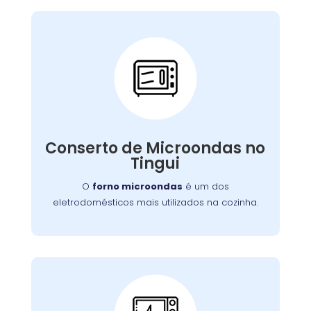
Conserto de
Microondas:
Se o seu aparelho apresenta problemas como
falha no aquecimento ou na porta, nossa
Conserto de Microondas no
equipe está preparada para consertá-lo com
Tingui
eficiência, garantindo sua funcionalidade no
dia a dia.
O
forno microondas
é um dos
eletrodomésticos mais utilizados na cozinha.