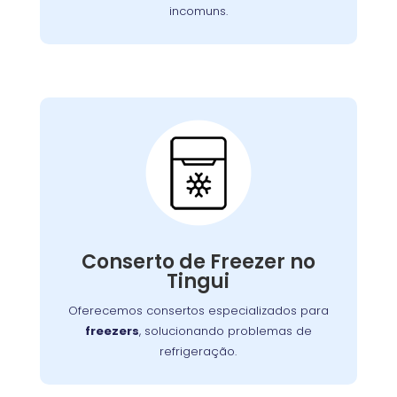
incomuns.
Conserto de Freezer:
Nossos especialistas estão prontos para
solucionar falhas no sistema de congelamento
Conserto de Freezer no
ou componentes elétricos, garantindo o
Tingui
congelamento adequada dos alimentos.
Oferecemos consertos especializados para
freezers
, solucionando problemas de
refrigeração.