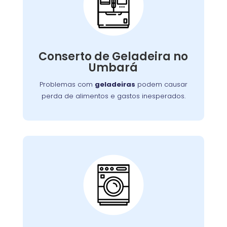
Conserto de
Galadeira:
Nossos especialistas estão prontos para
solucionar falhas no sistema de refrigeração
Conserto de Geladeira no
ou componentes elétricos, garantindo a
Umbará
conservação adequada dos alimentos.
Problemas com
geladeiras
podem causar
perda de alimentos e gastos inesperados.
Conserto de Lava e
Seca:
Nossa equipe está preparada para resolver