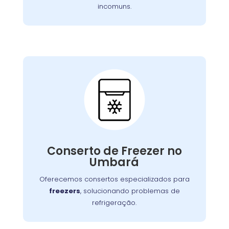
incomuns.
Conserto de Freezer:
Nossos especialistas estão prontos para
solucionar falhas no sistema de congelamento
Conserto de Freezer no
ou componentes elétricos, garantindo o
Umbará
congelamento adequada dos alimentos.
Oferecemos consertos especializados para
freezers
, solucionando problemas de
refrigeração.