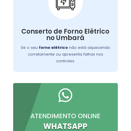
Conserto de Forno
Elétrico:
Nossos técnicos podem diagnosticar e reparar
Conserto de Forno Elétrico
o problema, permitindo que você continue a
no Umbará
preparar suas refeições favoritas sem
interrupções.
Se o seu
forno elétrico
não está aquecendo
corretamente ou apresenta falhas nos
controles.

ATENDIMENTO ONLINE
WHATSAPP