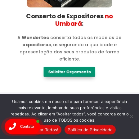
Conserto de Expositores
no
Umbará​
:
A
Wandertec
conserta todos os modelos de
expositores
, assegurando a qualidade e
apresentação dos seus produtos de forma
eficiente.
Solicitar Orçamento
Usamos cookies em nosso site para fornecer a experiência
mais relevante, lembrando suas preferências e visitas
repetidas. Ao clicar em “Aceitar todos”, você concorda com o
Marcas
uso de TODOS os cookies.
Contato
Aceitar Todos!
Política de Privacidade
Especialistas em