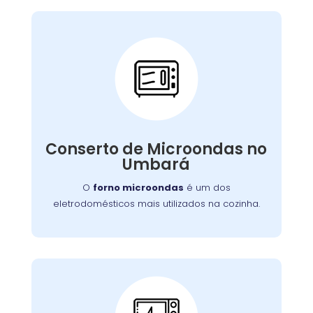
Conserto de
Microondas:
Se o seu aparelho apresenta problemas como
falha no aquecimento ou na porta, nossa
Conserto de Microondas no
equipe está preparada para consertá-lo com
Umbará
eficiência, garantindo sua funcionalidade no
dia a dia.
O
forno microondas
é um dos
eletrodomésticos mais utilizados na cozinha.