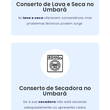
defeitos variados, assegurando que você
Conserto de Lava e Seca no
tenha roupas limpas e secas sem
Umbará
complicações.
As
lava e seca
oferecem conveniência, mas
problemas técnicos podem surgir.
Conserto de Secadora:
Nossos técnicos estão prontos para identificar
Conserto de Secadora no
e corrigir o problema, garantindo o
Umbará
funcionamento eficiente do aparelho.
Se a sua
secadora
não está secando
adequadamente ou apresenta ruídos