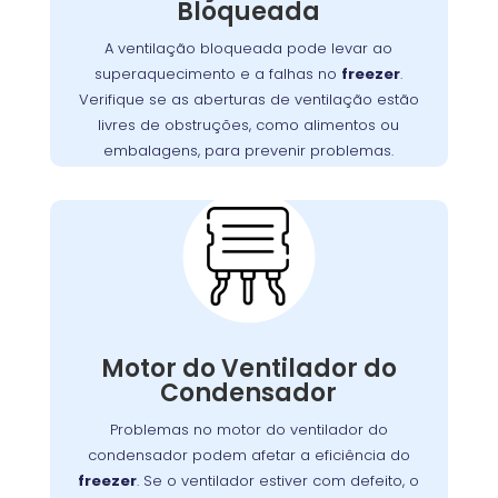
Bloqueada
Garanta que as aberturas de
.
freezer
do
ventilação estejam livres de bloqueios, como
A ventilação bloqueada pode levar ao
. Manter uma boa
alimentos ou embalagens
superaquecimento e a falhas no
freezer
.
ventilação é essencial para assegurar a
Verifique se as aberturas de ventilação estão
,
freezer
eficiência e a longevidade do
livres de obstruções, como alimentos ou
prevenindo custos extras com reparos.
embalagens, para prevenir problemas.
Problemas com o
Motor do Ventilador do
Condensador:
O motor do ventilador do condensador
desempenha um papel crucial na dissipação
Motor do Ventilador do
Se o ventilador
.
freezer
do calor gerado pelo
Condensador
não operar corretamente, o freezer pode ter
dificuldades para refrigerar, resultando em
Problemas no motor do ventilador do
maior consumo de energia e desgaste do
condensador podem afetar a eficiência do
na Augusta realiza
Wandertec
. A
motor
freezer
. Se o ventilador estiver com defeito, o
inspeções minuciosas e substituições de