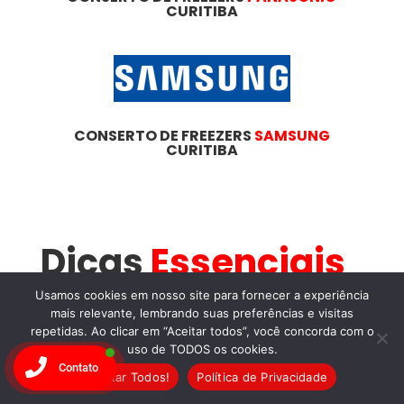
CURITIBA
CONSERTO DE FREEZERS
SAMSUNG
CURITIBA
Dicas
Essenciais
Para
Usamos cookies em nosso site para fornecer a experiência
mais relevante, lembrando suas preferências e visitas
repetidas. Ao clicar em “Aceitar todos”, você concorda com o
Manutenção de
uso de TODOS os cookies.
Contato
Freezers
na
Aceitar Todos!
Política de Privacidade