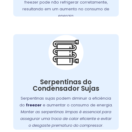
freezer pode não refrigerar corretamente,
motores defeituosos, assegurando que seu
resultando em um aumento no consumo de
funcione perfeitamente.
freezer
energia.
Importância da
Limpeza das
Serpentinas do
Condensador na
Augusta
Com o tempo, as serpentinas do condensador
podem acumular sujeira e poeira, o que pode
Serpentinas do
Manter
.
freezer
comprometer a eficiência do
Condensador Sujas
essas serpentinas limpas é fundamental para
Serpentinas sujas podem diminuir a eficiência
assegurar uma troca de calor eficaz e prevenir
do
freezer
e aumentar o consumo de energia.
. A
o desgaste prematuro do compressor
Manter as serpentinas limpas é essencial para
oferece serviços especializados
Wandertec
assegurar uma troca de calor eficiente e evitar
de limpeza e manutenção preventiva para
o desgaste prematuro do compressor
.
funcione sempre em
freezer
garantir que seu