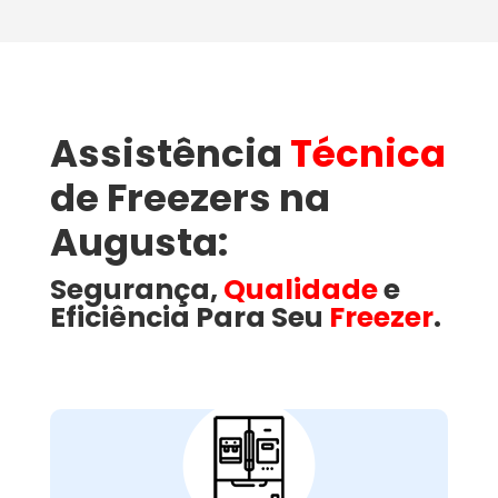
Assistência
Técnica
de Freezers na
Augusta:
Segurança,
Qualidade
e
Eficiência Para Seu
Freezer
.
Como a Wandertec
Resolve Problemas
Comuns em Freezers
na Augusta