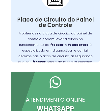
Painel de Controle:
A placa de circuito do painel de controle
Defeitos nessa
.
freezer
gerencia as funções do
Placa de Circuito do Painel
placa podem resultar em problemas com o
de Controle
controle de temperatura e outros mau
Problemas na placa de circuito do painel de
Wandertec
. Os técnicos da
funcionamentos
controle podem levar a falhas no
na Augusta são especializados em identificar e
funcionamento do
freezer
. A
Wandertec
é
corrigir falhas nas placas de circuito,
especializada em diagnosticar e corrigir
opere de forma
freezer
garantindo que seu
defeitos nas placas de circuito, assegurando
confiável e eficiente.
que seu
freezer
opere de maneira eficiente.

ATENDIMENTO ONLINE
WHATSAPP