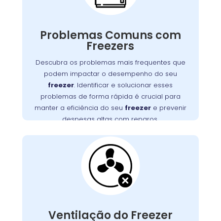
Freezers podem apresentar diversos
problemas que impactam seu funcionamento,
Problemas Comuns com
desde falhas no motor até obstruções na
Freezers
Detectar e resolver esses problemas
ventilação.
rapidamente é essencial para manter a
Descubra os problemas mais frequentes que
eficiência do seu freezer e evitar altos custos
podem impactar o desempenho do seu
, na Augusta,
Wandertec
. A
com reparos
freezer
. Identificar e solucionar esses
oferece serviços especializados para
problemas de forma rápida é crucial para
diagnosticar e corrigir esses problemas,
manter a eficiência do seu
freezer
e prevenir
assegurando a durabilidade e o desempenho
despesas altas com reparos.
ideal do seu aparelho.
Ventilação do Freezer
Bloqueada na
Augusta
Uma ventilação obstruída é um problema
frequente que pode causar superaquecimento
Ventilação do Freezer
do motor e falhas no sistema de refrigeração