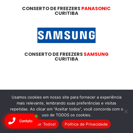
CONSERTO DE FREEZERS
PANASONIC
CURITIBA
CONSERTO DE FREEZERS
SAMSUNG
CURITIBA
Dicas
Essenciais
Usamos cookies em nosso site para fornecer a experiência
mais relevante, lembrando suas preferências e visitas
Para
repetidas. Ao clicar em “Aceitar todos”, você concorda com o
uso de TODOS os cookies.
Manutenção de
Contato
Aceitar Todos!
Política de Privacidade