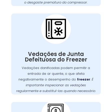
o desgaste prematuro do compressor
.
funcione sempre em
freezer
garantir que seu
condições ideais.
Cuidados Essenciais
com as Vedações do
Freezer na Barreirinha
Vedações de junta com defeito são uma
questão comum que pode permitir a entrada
, obrigando o motor a
freezer
de ar quente no
Vedações de Junta
trabalhar mais para manter a temperatura
Defeituosa do Freezer
É fundamental verificar as vedações
interna.
regularmente e substituí-las quando necessário
Vedações danificadas podem permitir a
. A
para garantir uma vedação adequada
entrada de ar quente, o que afeta
na Barreirinha oferece serviços
Wandertec
negativamente o desempenho do
freezer
.
É
de inspeção e substituição de vedações,
importante inspecionar as vedações
garantindo a eficiência energética do seu
regularmente e substituí-las quando necessário.
.
freezer
Problemas com a