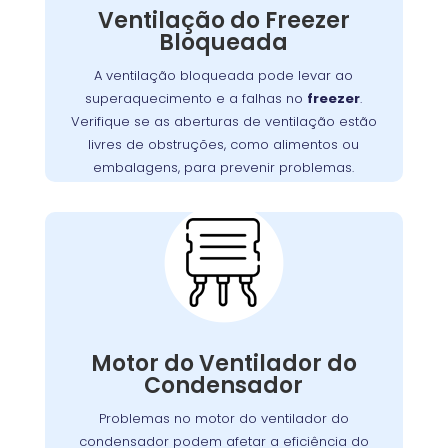
Ventilação do Freezer
do motor e falhas no sistema de refrigeração
Bloqueada
Garanta que as aberturas de
.
freezer
do
ventilação estejam livres de bloqueios, como
A ventilação bloqueada pode levar ao
. Manter uma boa
alimentos ou embalagens
superaquecimento e a falhas no
freezer
.
ventilação é essencial para assegurar a
Verifique se as aberturas de ventilação estão
,
freezer
eficiência e a longevidade do
livres de obstruções, como alimentos ou
prevenindo custos extras com reparos.
embalagens, para prevenir problemas.
Problemas com o
Motor do Ventilador do
Condensador:
O motor do ventilador do condensador
desempenha um papel crucial na dissipação
Motor do Ventilador do
Se o ventilador
.
freezer
do calor gerado pelo
Condensador
não operar corretamente, o freezer pode ter
dificuldades para refrigerar, resultando em
Problemas no motor do ventilador do
maior consumo de energia e desgaste do
condensador podem afetar a eficiência do