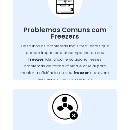
na Barreirinha
Freezers podem apresentar diversos
problemas que impactam seu funcionamento,
Problemas Comuns com
desde falhas no motor até obstruções na
Freezers
Detectar e resolver esses problemas
ventilação.
rapidamente é essencial para manter a
Descubra os problemas mais frequentes que
eficiência do seu freezer e evitar altos custos
podem impactar o desempenho do seu
, na Barreirinha,
Wandertec
. A
com reparos
freezer
. Identificar e solucionar esses
oferece serviços especializados para
problemas de forma rápida é crucial para
diagnosticar e corrigir esses problemas,
manter a eficiência do seu
freezer
e prevenir
assegurando a durabilidade e o desempenho
despesas altas com reparos.
ideal do seu aparelho.
Ventilação do Freezer
Bloqueada na
Barreirinha
Uma ventilação obstruída é um problema
frequente que pode causar superaquecimento