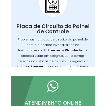
Placa de Circuito do
Painel de Controle:
A placa de circuito do painel de controle
Defeitos nessa
.
freezer
gerencia as funções do
Placa de Circuito do Painel
placa podem resultar em problemas com o
de Controle
controle de temperatura e outros mau
Problemas na placa de circuito do painel de
Wandertec
. Os técnicos da
funcionamentos
controle podem levar a falhas no
na Barreirinha são especializados em
funcionamento do
freezer
. A
Wandertec
é
identificar e corrigir falhas nas placas de
especializada em diagnosticar e corrigir
opere de
freezer
circuito, garantindo que seu
defeitos nas placas de circuito, assegurando
forma confiável e eficiente.
que seu
freezer
opere de maneira eficiente.

ATENDIMENTO ONLINE