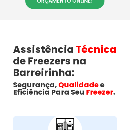
ORÇAMENTO ONLINE!
Assistência
Técnica
de Freezers na
Barreirinha:
Segurança,
Qualidade
e
Eficiência Para Seu
Freezer
.
Como a Wandertec
Resolve Problemas
Comuns em Freezers