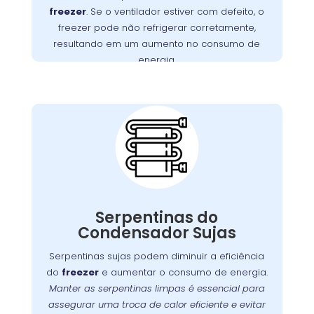
na Barreirinha realiza
Wandertec
. A
motor
freezer
. Se o ventilador estiver com defeito, o
inspeções minuciosas e substituições de
freezer pode não refrigerar corretamente,
motores defeituosos, assegurando que seu
resultando em um aumento no consumo de
funcione perfeitamente.
freezer
energia.
Importância da
Limpeza das
Serpentinas do
Condensador na
Barreirinha
Com o tempo, as serpentinas do condensador
podem acumular sujeira e poeira, o que pode
Serpentinas do
Manter
.
freezer
comprometer a eficiência do
Condensador Sujas
essas serpentinas limpas é fundamental para
Serpentinas sujas podem diminuir a eficiência
assegurar uma troca de calor eficaz e prevenir
do
freezer
e aumentar o consumo de energia.
. A
o desgaste prematuro do compressor
Manter as serpentinas limpas é essencial para
oferece serviços especializados
Wandertec
assegurar uma troca de calor eficiente e evitar
de limpeza e manutenção preventiva para