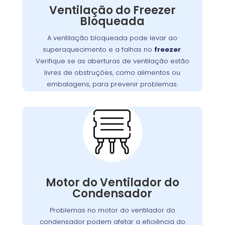
Ventilação do Freezer
do motor e falhas no sistema de refrigeração
Bloqueada
Garanta que as aberturas de
.
freezer
do
ventilação estejam livres de bloqueios, como
A ventilação bloqueada pode levar ao
. Manter uma boa
alimentos ou embalagens
superaquecimento e a falhas no
freezer
.
ventilação é essencial para assegurar a
Verifique se as aberturas de ventilação estão
,
freezer
eficiência e a longevidade do
livres de obstruções, como alimentos ou
prevenindo custos extras com reparos.
embalagens, para prevenir problemas.
Problemas com o
Motor do Ventilador do
Condensador:
O motor do ventilador do condensador
desempenha um papel crucial na dissipação
Se o ventilador
.
freezer
do calor gerado pelo
Motor do Ventilador do
não operar corretamente, o freezer pode ter
Condensador
dificuldades para refrigerar, resultando em
Problemas no motor do ventilador do
maior consumo de energia e desgaste do
condensador podem afetar a eficiência do
na Lamenha
Wandertec
. A
motor