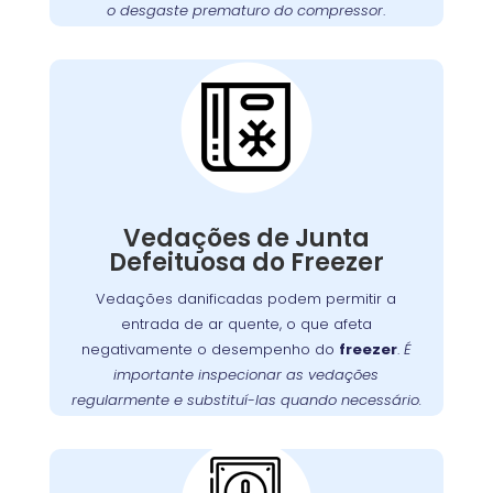
o desgaste prematuro do compressor
.
funcione sempre em
freezer
garantir que seu
Cuidados Essenciais
condições ideais.
com as Vedações do
Freezer na Lamenha
Pequena
Vedações de junta com defeito são uma
questão comum que pode permitir a entrada
, obrigando o motor a
freezer
de ar quente no
Vedações de Junta
trabalhar mais para manter a temperatura
Defeituosa do Freezer
É fundamental verificar as vedações
interna.
Vedações danificadas podem permitir a
regularmente e substituí-las quando necessário
entrada de ar quente, o que afeta
. A
para garantir uma vedação adequada
negativamente o desempenho do
freezer
.
É
na Lamenha Pequena oferece
Wandertec
importante inspecionar as vedações
serviços de inspeção e substituição de
regularmente e substituí-las quando necessário.
vedações, garantindo a eficiência energética
.
freezer
do seu
Problemas com a