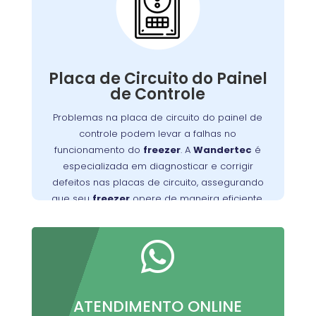
Placa de Circuito do
Painel de Controle:
A placa de circuito do painel de controle
Defeitos nessa
.
freezer
gerencia as funções do
Placa de Circuito do Painel
placa podem resultar em problemas com o
de Controle
controle de temperatura e outros mau
Problemas na placa de circuito do painel de
Wandertec
. Os técnicos da
funcionamentos
controle podem levar a falhas no
na Lamenha Pequena são especializados em
funcionamento do
freezer
. A
Wandertec
é
identificar e corrigir falhas nas placas de
especializada em diagnosticar e corrigir
opere de
freezer
circuito, garantindo que seu
defeitos nas placas de circuito, assegurando
forma confiável e eficiente.
que seu
freezer
opere de maneira eficiente.

ATENDIMENTO ONLINE