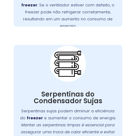
freezer
. Se o ventilador estiver com defeito, o
Pequena realiza inspeções minuciosas e
freezer pode não refrigerar corretamente,
substituições de motores defeituosos,
resultando em um aumento no consumo de
funcione
freezer
assegurando que seu
energia.
perfeitamente.
Importância da
Limpeza das
Serpentinas do
Condensador na
Lamenha Pequena
Com o tempo, as serpentinas do condensador
podem acumular sujeira e poeira, o que pode
Serpentinas do
Manter
.
freezer
comprometer a eficiência do
Condensador Sujas
essas serpentinas limpas é fundamental para
Serpentinas sujas podem diminuir a eficiência
assegurar uma troca de calor eficaz e prevenir
do
freezer
e aumentar o consumo de energia.
. A
o desgaste prematuro do compressor
Manter as serpentinas limpas é essencial para
oferece serviços especializados
Wandertec
assegurar uma troca de calor eficiente e evitar
de limpeza e manutenção preventiva para