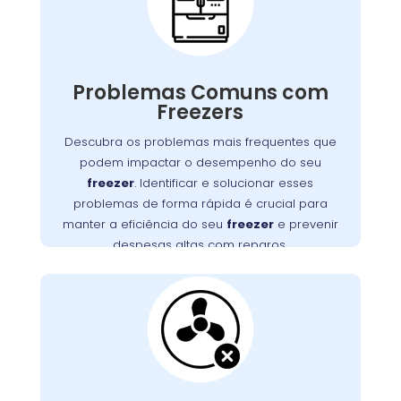
na Lamenha Pequena
Freezers podem apresentar diversos
problemas que impactam seu funcionamento,
Problemas Comuns com
desde falhas no motor até obstruções na
Freezers
Detectar e resolver esses problemas
ventilação.
rapidamente é essencial para manter a
Descubra os problemas mais frequentes que
eficiência do seu freezer e evitar altos custos
podem impactar o desempenho do seu
, na Lamenha
Wandertec
. A
com reparos
freezer
. Identificar e solucionar esses
Pequena, oferece serviços especializados para
problemas de forma rápida é crucial para
diagnosticar e corrigir esses problemas,
manter a eficiência do seu
freezer
e prevenir
assegurando a durabilidade e o desempenho
despesas altas com reparos.
ideal do seu aparelho.
Ventilação do Freezer
Bloqueada na
Lamenha Pequena
Uma ventilação obstruída é um problema
frequente que pode causar superaquecimento