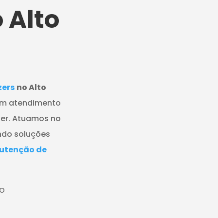
 Alto
zers
no Alto
 um atendimento
ezer. Atuamos no
endo soluções
utenção de
ÃO