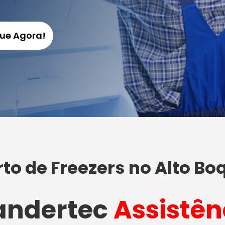
gue Agora!
to de Freezers no Alto Bo
ndertec
Assistên