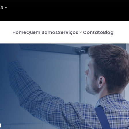
141-
Home
Quem Somos
Serviços
Contato
Blog
O