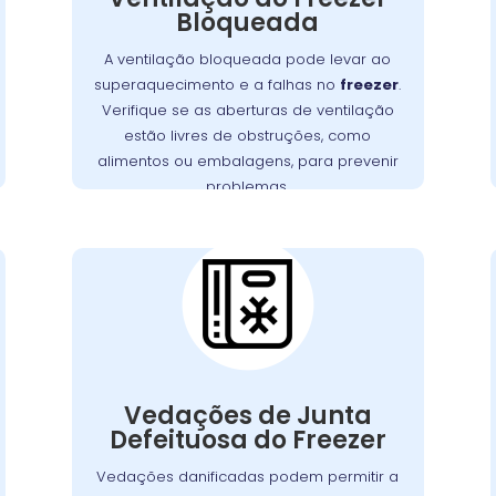
.
freezer
sistema de refrigeração do
Bloqueada
Garanta que as aberturas de ventilação
A ventilação bloqueada pode levar ao
estejam livres de bloqueios, como
superaquecimento e a falhas no
freezer
.
. Manter uma
alimentos ou embalagens
Verifique se as aberturas de ventilação
boa ventilação é essencial para
estão livres de obstruções, como
assegurar a eficiência e a longevidade
alimentos ou embalagens, para prevenir
, prevenindo custos extras
freezer
do
problemas.
com reparos.
Cuidados
Essenciais com as
Vedações do
Freezer no Alto
Boqueirão
Vedações de junta com defeito são uma
questão comum que pode permitir a
Vedações de Junta
,
freezer
entrada de ar quente no
Defeituosa do Freezer
obrigando o motor a trabalhar mais para
É
manter a temperatura interna.
Vedações danificadas podem permitir a
fundamental verificar as vedações