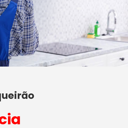
queirão
cia