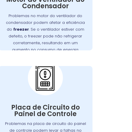
Condensador
corretamente, o freezer pode ter
dificuldades para refrigerar, resultando
Problemas no motor do ventilador do
em maior consumo de energia e
condensador podem afetar a eficiência
no Alto
Wandertec
. A
desgaste do motor
do
freezer
. Se o ventilador estiver com
Boqueirão realiza inspeções minuciosas
defeito, o freezer pode não refrigerar
e substituições de motores defeituosos,
corretamente, resultando em um
funcione
freezer
assegurando que seu
aumento no consumo de energia.
perfeitamente.
Problemas com a
Placa de Circuito do
Painel de Controle:
A placa de circuito do painel de controle
Defeitos
.
freezer
gerencia as funções do
Placa de Circuito do
nessa placa podem resultar em
Painel de Controle
problemas com o controle de
temperatura e outros mau
Problemas na placa de circuito do painel
. Os técnicos da
funcionamentos
de controle podem levar a falhas no