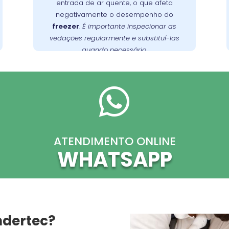
entrada de ar quente, o que afeta
regularmente e substituí-las quando
negativamente o desempenho do
necessário para garantir uma vedação
freezer
.
É importante inspecionar as
no Alto
Wandertec
. A
adequada
vedações regularmente e substituí-las
Boqueirão oferece serviços de inspeção
quando necessário.
e substituição de vedações, garantindo
.
freezer
a eficiência energética do seu

ATENDIMENTO ONLINE
WHATSAPP
ndertec?