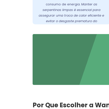
consumo de energia.
Manter as
prevenir o desgaste prematuro do
serpentinas limpas é essencial para
oferece
Wandertec
. A
compressor
assegurar uma troca de calor eficiente e
serviços especializados de limpeza e
evitar o desgaste prematuro do
manutenção preventiva para garantir
compressor
.
funcione sempre em
freezer
que seu
condições ideais.
Por Que Escolher a Wa