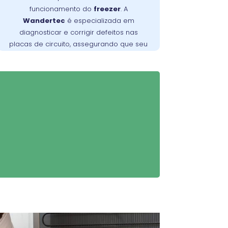
no Alto Boqueirão são
Wandertec
funcionamento do
freezer
. A
especializados em identificar e corrigir
Wandertec
é especializada em
falhas nas placas de circuito, garantindo
diagnosticar e corrigir defeitos nas
opere de forma
freezer
que seu
placas de circuito, assegurando que seu
confiável e eficiente.
freezer
opere de maneira eficiente.