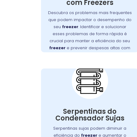
funcionamento, desde falhas no motor
com Freezers
Detectar e
até obstruções na ventilação.
Descubra os problemas mais frequentes
resolver esses problemas rapidamente é
que podem impactar o desempenho do
essencial para manter a eficiência do seu
seu
freezer
. Identificar e solucionar
.
freezer e evitar altos custos com reparos
esses problemas de forma rápida é
, no Alto Boqueirão, oferece
Wandertec
A
crucial para manter a eficiência do seu
serviços especializados para
freezer
e prevenir despesas altas com
diagnosticar e corrigir esses problemas,
reparos.
Importância da
assegurando a durabilidade e o
Limpeza das
desempenho ideal do seu aparelho.
Serpentinas do
Condensador no
Alto Boqueirão
Com o tempo, as serpentinas do
condensador podem acumular sujeira e
Serpentinas do
poeira, o que pode comprometer a
Condensador Sujas
Manter essas
.
freezer
eficiência do
Serpentinas sujas podem diminuir a
serpentinas limpas é fundamental para
eficiência do
freezer
e aumentar o
assegurar uma troca de calor eficaz e