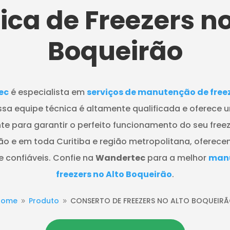
ica de Freezers
no
Boqueirão
ec
é especialista em
serviços de manutenção de free
ssa equipe técnica é altamente qualificada e oferece
nte para garantir o perfeito funcionamento do seu fre
ão e em toda Curitiba e região metropolitana, oferec
 confiáveis. Confie na
Wandertec
para a melhor
man
freezers no Alto Boqueirão
.
Home
Produto
CONSERTO DE FREEZERS NO ALTO BOQUEIR
9
9