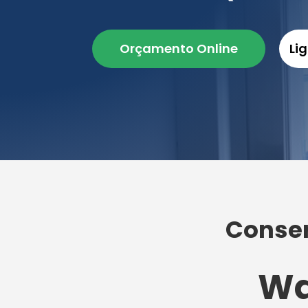
Orçamento Online
Li
Conser
Wa