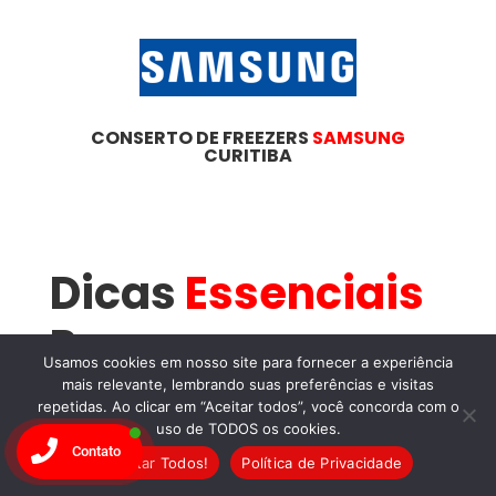
CONSERTO DE FREEZERS
SAMSUNG
CURITIBA
Dicas
Essenciais
Para
Usamos cookies em nosso site para fornecer a experiência
Manutenção de
mais relevante, lembrando suas preferências e visitas
repetidas. Ao clicar em “Aceitar todos”, você concorda com o
uso de TODOS os cookies.
Freezers
no
Contato
Aceitar Todos!
Política de Privacidade