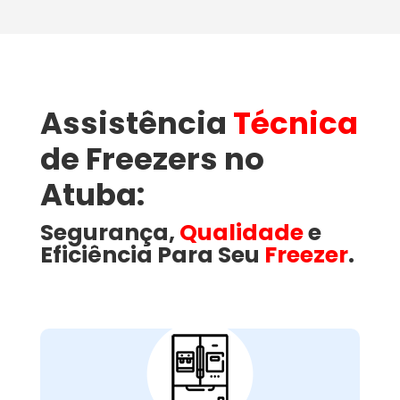
Assistência
Técnica
de Freezers no
Atuba:
Segurança,
Qualidade
e
Eficiência Para Seu
Freezer
.
Como a Wandertec
Resolve Problemas
Comuns em Freezers
no Atuba