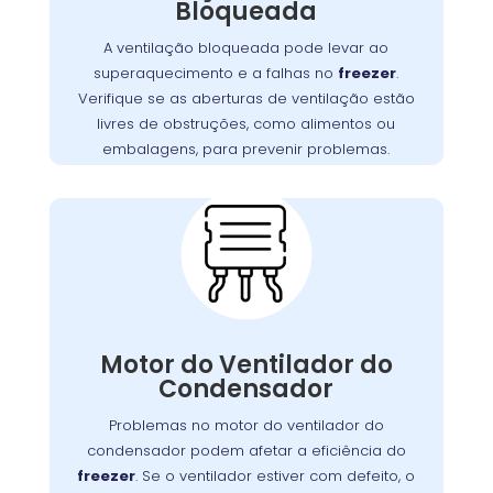
Bloqueada
ventilação estejam livres de bloqueios, como
. Manter uma boa
alimentos ou embalagens
A ventilação bloqueada pode levar ao
ventilação é essencial para assegurar a
superaquecimento e a falhas no
freezer
.
,
freezer
eficiência e a longevidade do
Verifique se as aberturas de ventilação estão
prevenindo custos extras com reparos.
livres de obstruções, como alimentos ou
embalagens, para prevenir problemas.
Problemas com o
Motor do Ventilador do
Condensador:
O motor do ventilador do condensador
desempenha um papel crucial na dissipação
Motor do Ventilador do
Se o ventilador
.
freezer
do calor gerado pelo
Condensador
não operar corretamente, o freezer pode ter
dificuldades para refrigerar, resultando em
Problemas no motor do ventilador do
maior consumo de energia e desgaste do
condensador podem afetar a eficiência do
no Atuba realiza
Wandertec
. A
motor
freezer
. Se o ventilador estiver com defeito, o
inspeções minuciosas e substituições de