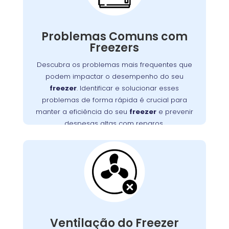
Freezers podem apresentar diversos
problemas que impactam seu funcionamento,
Problemas Comuns com
desde falhas no motor até obstruções na
Freezers
Detectar e resolver esses problemas
ventilação.
rapidamente é essencial para manter a
Descubra os problemas mais frequentes que
eficiência do seu freezer e evitar altos custos
podem impactar o desempenho do seu
, no Atuba, oferece
Wandertec
. A
com reparos
freezer
. Identificar e solucionar esses
serviços especializados para diagnosticar e
problemas de forma rápida é crucial para
corrigir esses problemas, assegurando a
manter a eficiência do seu
freezer
e prevenir
durabilidade e o desempenho ideal do seu
despesas altas com reparos.
aparelho.
Ventilação do Freezer
Bloqueada no Atuba
Uma ventilação obstruída é um problema
frequente que pode causar superaquecimento
do motor e falhas no sistema de refrigeração
Ventilação do Freezer
Garanta que as aberturas de
.
freezer
do