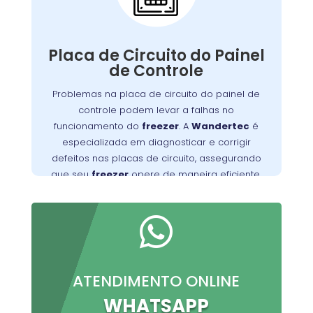
Painel de Controle:
A placa de circuito do painel de controle
Defeitos nessa
.
freezer
gerencia as funções do
Placa de Circuito do Painel
placa podem resultar em problemas com o
de Controle
controle de temperatura e outros mau
Problemas na placa de circuito do painel de
Wandertec
. Os técnicos da
funcionamentos
controle podem levar a falhas no
no Atuba são especializados em identificar e
funcionamento do
freezer
. A
Wandertec
é
corrigir falhas nas placas de circuito,
especializada em diagnosticar e corrigir
opere de forma
freezer
garantindo que seu
defeitos nas placas de circuito, assegurando
confiável e eficiente.
que seu
freezer
opere de maneira eficiente.

ATENDIMENTO ONLINE
WHATSAPP