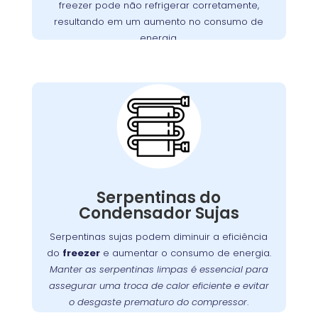
freezer pode não refrigerar corretamente,
motores defeituosos, assegurando que seu
resultando em um aumento no consumo de
funcione perfeitamente.
freezer
energia.
Importância da
Limpeza das
Serpentinas do
Condensador no
Atuba
Com o tempo, as serpentinas do condensador
podem acumular sujeira e poeira, o que pode
Serpentinas do
Manter
.
freezer
comprometer a eficiência do
Condensador Sujas
essas serpentinas limpas é fundamental para
Serpentinas sujas podem diminuir a eficiência
assegurar uma troca de calor eficaz e prevenir
do
freezer
e aumentar o consumo de energia.
. A
o desgaste prematuro do compressor
Manter as serpentinas limpas é essencial para
oferece serviços especializados
Wandertec
assegurar uma troca de calor eficiente e evitar
de limpeza e manutenção preventiva para
o desgaste prematuro do compressor
.
funcione sempre em
freezer
garantir que seu