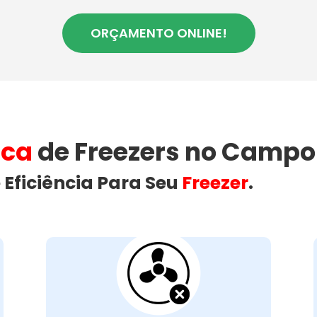
ORÇAMENTO ONLINE!
ica
de Freezers no Campo
 Eficiência Para Seu
Freezer
.
Ventilação do
Freezer Bloqueada
no Campo
Comprido
Uma ventilação obstruída é um