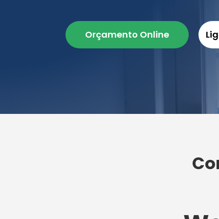
Orçamento Online
Li
Co