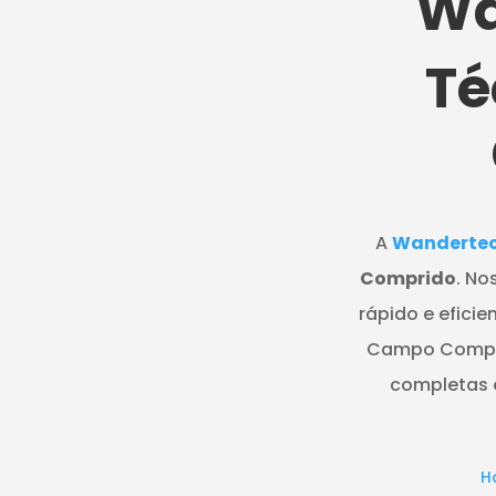
Wa
Té
A
Wanderte
Comprido
. No
rápido e eficie
Campo Comprid
completas e
H