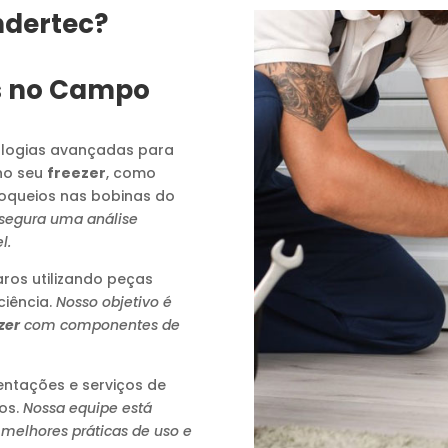
ndertec?
s no Campo
logias avançadas para
no seu
freezer
, como
loqueios nas bobinas do
ssegura uma análise
l.
os utilizando peças
ciência.
Nosso objetivo é
zer
com componentes de
ntações e serviços de
os.
Nossa equipe está
 melhores práticas de uso e