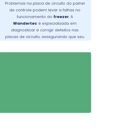
temperatura e outros mau
Problemas na placa de circuito do painel
. Os técnicos da
funcionamentos
de controle podem levar a falhas no
no Campo Comprido são
Wandertec
funcionamento do
freezer
. A
especializados em identificar e corrigir
Wandertec
é especializada em
falhas nas placas de circuito, garantindo
diagnosticar e corrigir defeitos nas
opere de forma
freezer
que seu
placas de circuito, assegurando que seu
confiável e eficiente.
freezer
opere de maneira eficiente.