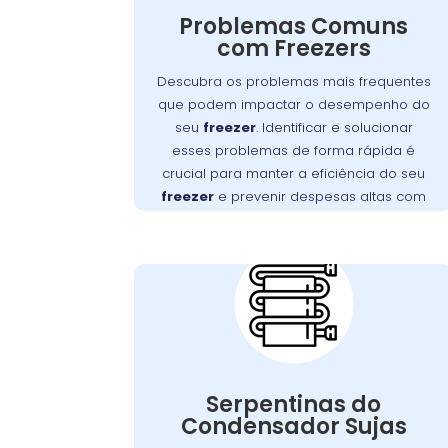
problemas que impactam seu
Problemas Comuns
funcionamento, desde falhas no motor
com Freezers
Detectar e
até obstruções na ventilação.
Descubra os problemas mais frequentes
resolver esses problemas rapidamente é
que podem impactar o desempenho do
essencial para manter a eficiência do seu
seu
freezer
. Identificar e solucionar
.
freezer e evitar altos custos com reparos
esses problemas de forma rápida é
, no Campo Comprido,
Wandertec
A
crucial para manter a eficiência do seu
oferece serviços especializados para
freezer
e prevenir despesas altas com
diagnosticar e corrigir esses problemas,
reparos.
Importância da
assegurando a durabilidade e o
Limpeza das
desempenho ideal do seu aparelho.
Serpentinas do
Condensador no
Campo Comprido
Com o tempo, as serpentinas do
condensador podem acumular sujeira e
Serpentinas do
poeira, o que pode comprometer a
Condensador Sujas
Manter essas
.
freezer
eficiência do