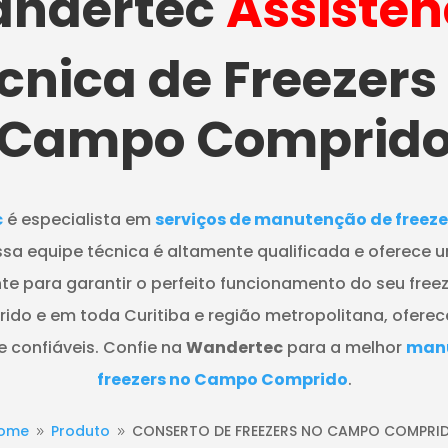
ndertec
Assistên
cnica de Freezers
Campo Comprid
c
é especialista em
serviços de manutenção de freeze
ssa equipe técnica é altamente qualificada e oferece
nte para garantir o perfeito funcionamento do seu fre
o e em toda Curitiba e região metropolitana, ofere
 confiáveis. Confie na
Wandertec
para a melhor
man
freezers no Campo Comprido
.
ome
Produto
CONSERTO DE FREEZERS NO CAMPO COMPRI
9
9