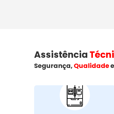
Assistência
Técn
Segurança,
Qualidade
e
Como a Wandertec
Resolve Problemas
Comuns em
Freezers no Campo
Comprido
Freezers podem apresentar diversos