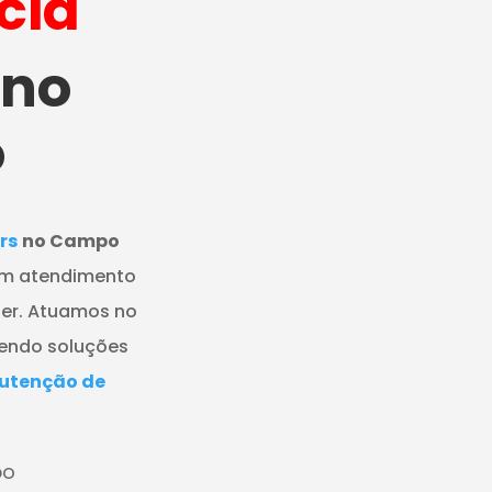
cia
no
o
rs
no Campo
 um atendimento
ezer. Atuamos no
cendo soluções
utenção de
DO