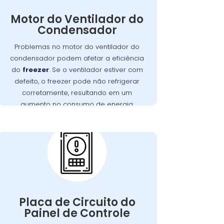
dissipação do calor gerado pelo
Motor do Ventilador do
Se o ventilador não operar
.
freezer
Condensador
corretamente, o freezer pode ter
dificuldades para refrigerar, resultando
Problemas no motor do ventilador do
em maior consumo de energia e
condensador podem afetar a eficiência
no
Wandertec
. A
desgaste do motor
do
freezer
. Se o ventilador estiver com
Campo Comprido realiza inspeções
defeito, o freezer pode não refrigerar
minuciosas e substituições de motores
corretamente, resultando em um
defeituosos, assegurando que seu
aumento no consumo de energia.
funcione perfeitamente.
freezer
Problemas com a
Placa de Circuito do
Painel de Controle:
A placa de circuito do painel de controle
Defeitos
.
freezer
gerencia as funções do
Placa de Circuito do
nessa placa podem resultar em
Painel de Controle
problemas com o controle de