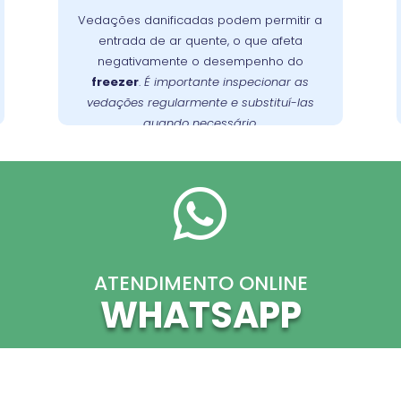
É
manter a temperatura interna.
Vedações danificadas podem permitir a
fundamental verificar as vedações
entrada de ar quente, o que afeta
regularmente e substituí-las quando
negativamente o desempenho do
necessário para garantir uma vedação
freezer
.
É importante inspecionar as
no Campo
Wandertec
. A
adequada
vedações regularmente e substituí-las
Comprido oferece serviços de inspeção
quando necessário.
e substituição de vedações, garantindo
.
freezer
a eficiência energética do seu

ATENDIMENTO ONLINE
WHATSAPP