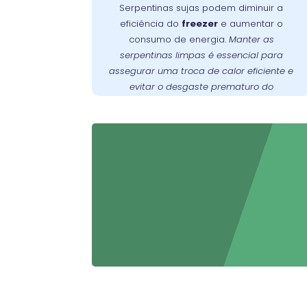
Serpentinas sujas podem diminuir a
serpentinas limpas é fundamental para
eficiência do
freezer
e aumentar o
assegurar uma troca de calor eficaz e
consumo de energia.
Manter as
prevenir o desgaste prematuro do
serpentinas limpas é essencial para
oferece
Wandertec
. A
compressor
assegurar uma troca de calor eficiente e
serviços especializados de limpeza e
evitar o desgaste prematuro do
manutenção preventiva para garantir
compressor
.
funcione sempre em
freezer
que seu
condições ideais.