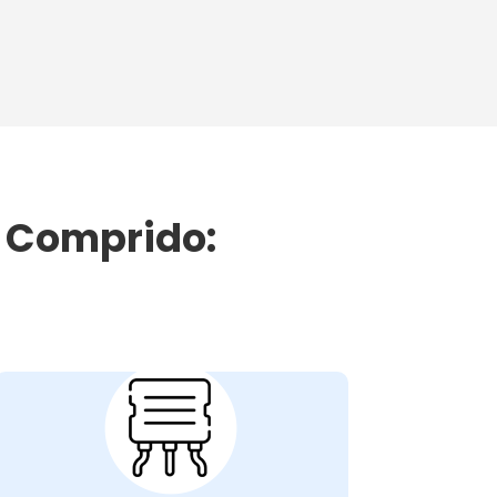
 Comprido:
Problemas com o
Motor do Ventilador
do Condensador:
O motor do ventilador do condensador
desempenha um papel crucial na