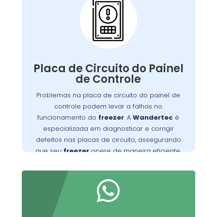
Problemas com a
Placa de Circuito do
Painel de Controle:
A placa de circuito do painel de controle
Defeitos nessa
.
freezer
gerencia as funções do
Placa de Circuito do Painel
placa podem resultar em problemas com o
de Controle
controle de temperatura e outros mau
Problemas na placa de circuito do painel de
Wandertec
. Os técnicos da
funcionamentos
controle podem levar a falhas no
no Campo de Santana são especializados em
funcionamento do
freezer
. A
Wandertec
é
identificar e corrigir falhas nas placas de
especializada em diagnosticar e corrigir
opere de
freezer
circuito, garantindo que seu
defeitos nas placas de circuito, assegurando
forma confiável e eficiente.
que seu
freezer
opere de maneira eficiente.
