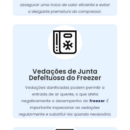
assegurar uma troca de calor eficiente e evitar
de limpeza e manutenção preventiva para
o desgaste prematuro do compressor
.
funcione sempre em
freezer
garantir que seu
Cuidados Essenciais
condições ideais.
com as Vedações do
Freezer no Campo de
Santana
Vedações de junta com defeito são uma
questão comum que pode permitir a entrada
, obrigando o motor a
freezer
de ar quente no
Vedações de Junta
trabalhar mais para manter a temperatura
Defeituosa do Freezer
É fundamental verificar as vedações
interna.
Vedações danificadas podem permitir a
regularmente e substituí-las quando necessário
entrada de ar quente, o que afeta
. A
para garantir uma vedação adequada
negativamente o desempenho do
freezer
.
É
no Campo de Santana oferece
Wandertec
importante inspecionar as vedações
serviços de inspeção e substituição de
regularmente e substituí-las quando necessário.
vedações, garantindo a eficiência energética
.
freezer
do seu