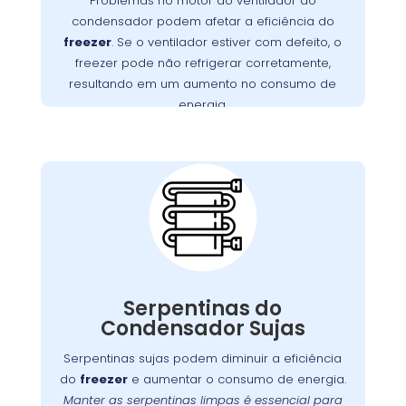
Problemas no motor do ventilador do
maior consumo de energia e desgaste do
condensador podem afetar a eficiência do
no Campo de
Wandertec
. A
motor
freezer
. Se o ventilador estiver com defeito, o
Santana realiza inspeções minuciosas e
freezer pode não refrigerar corretamente,
substituições de motores defeituosos,
resultando em um aumento no consumo de
funcione
freezer
assegurando que seu
energia.
perfeitamente.
Importância da
Limpeza das
Serpentinas do
Condensador no
Campo de Santana
Com o tempo, as serpentinas do condensador
podem acumular sujeira e poeira, o que pode
Serpentinas do
Manter
.
freezer
comprometer a eficiência do
Condensador Sujas
essas serpentinas limpas é fundamental para
Serpentinas sujas podem diminuir a eficiência
assegurar uma troca de calor eficaz e prevenir
do
freezer
e aumentar o consumo de energia.
. A
o desgaste prematuro do compressor
Manter as serpentinas limpas é essencial para
oferece serviços especializados
Wandertec