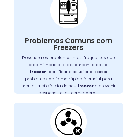
Comuns em Freezers
no Campo de Santana
Freezers podem apresentar diversos
problemas que impactam seu funcionamento,
Problemas Comuns com
desde falhas no motor até obstruções na
Freezers
Detectar e resolver esses problemas
ventilação.
rapidamente é essencial para manter a
Descubra os problemas mais frequentes que
eficiência do seu freezer e evitar altos custos
podem impactar o desempenho do seu
, no Campo de
Wandertec
. A
com reparos
freezer
. Identificar e solucionar esses
Santana, oferece serviços especializados para
problemas de forma rápida é crucial para
diagnosticar e corrigir esses problemas,
manter a eficiência do seu
freezer
e prevenir
assegurando a durabilidade e o desempenho
despesas altas com reparos.
ideal do seu aparelho.
Ventilação do Freezer
Bloqueada no Campo
de Santana