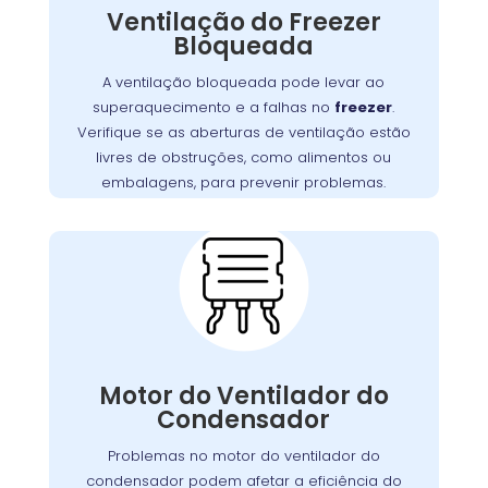
Ventilação do Freezer
do motor e falhas no sistema de refrigeração
Bloqueada
Garanta que as aberturas de
.
freezer
do
ventilação estejam livres de bloqueios, como
A ventilação bloqueada pode levar ao
. Manter uma boa
alimentos ou embalagens
superaquecimento e a falhas no
freezer
.
ventilação é essencial para assegurar a
Verifique se as aberturas de ventilação estão
,
freezer
eficiência e a longevidade do
livres de obstruções, como alimentos ou
prevenindo custos extras com reparos.
embalagens, para prevenir problemas.
Problemas com o
Motor do Ventilador do
Condensador:
O motor do ventilador do condensador
desempenha um papel crucial na dissipação
Motor do Ventilador do
Se o ventilador
.
freezer
do calor gerado pelo
Condensador
não operar corretamente, o freezer pode ter
dificuldades para refrigerar, resultando em
Problemas no motor do ventilador do
maior consumo de energia e desgaste do
condensador podem afetar a eficiência do