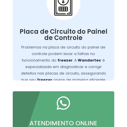
Placa de Circuito do
Painel de Controle:
A placa de circuito do painel de controle
Defeitos nessa
.
freezer
gerencia as funções do
Placa de Circuito do Painel
placa podem resultar em problemas com o
de Controle
controle de temperatura e outros mau
Problemas na placa de circuito do painel de
Wandertec
. Os técnicos da
funcionamentos
controle podem levar a falhas no
no Guabirotuba são especializados em
funcionamento do
freezer
. A
Wandertec
é
identificar e corrigir falhas nas placas de
especializada em diagnosticar e corrigir
opere de
freezer
circuito, garantindo que seu
defeitos nas placas de circuito, assegurando
forma confiável e eficiente.
que seu
freezer
opere de maneira eficiente.

ATENDIMENTO ONLINE