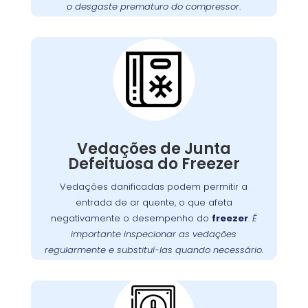
o desgaste prematuro do compressor
.
funcione sempre em
freezer
garantir que seu
Cuidados Essenciais
condições ideais.
com as Vedações do
Freezer no
Guabirotuba
Vedações de junta com defeito são uma
questão comum que pode permitir a entrada
, obrigando o motor a
freezer
de ar quente no
Vedações de Junta
trabalhar mais para manter a temperatura
Defeituosa do Freezer
É fundamental verificar as vedações
interna.
Vedações danificadas podem permitir a
regularmente e substituí-las quando necessário
entrada de ar quente, o que afeta
. A
para garantir uma vedação adequada
negativamente o desempenho do
freezer
.
É
no Guabirotuba oferece serviços
Wandertec
importante inspecionar as vedações
de inspeção e substituição de vedações,
regularmente e substituí-las quando necessário.
garantindo a eficiência energética do seu
.
freezer
Problemas com a