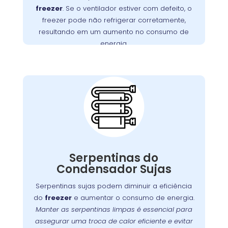
no Guabirotuba realiza
Wandertec
. A
motor
freezer
. Se o ventilador estiver com defeito, o
inspeções minuciosas e substituições de
freezer pode não refrigerar corretamente,
motores defeituosos, assegurando que seu
resultando em um aumento no consumo de
funcione perfeitamente.
freezer
energia.
Importância da
Limpeza das
Serpentinas do
Condensador no
Guabirotuba
Com o tempo, as serpentinas do condensador
podem acumular sujeira e poeira, o que pode
Serpentinas do
Manter
.
freezer
comprometer a eficiência do
Condensador Sujas
essas serpentinas limpas é fundamental para
Serpentinas sujas podem diminuir a eficiência
assegurar uma troca de calor eficaz e prevenir
do
freezer
e aumentar o consumo de energia.
. A
o desgaste prematuro do compressor
Manter as serpentinas limpas é essencial para
oferece serviços especializados
Wandertec
assegurar uma troca de calor eficiente e evitar
de limpeza e manutenção preventiva para