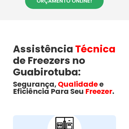
ORÇAMENTO ONLINE!
Assistência
Técnica
de Freezers no
Guabirotuba:
Segurança,
Qualidade
e
Eficiência Para Seu
Freezer
.
Como a Wandertec
Resolve Problemas
Comuns em Freezers