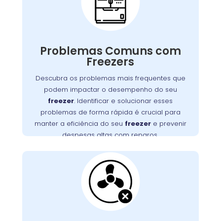
no Guabirotuba
Freezers podem apresentar diversos
problemas que impactam seu funcionamento,
Problemas Comuns com
desde falhas no motor até obstruções na
Freezers
Detectar e resolver esses problemas
ventilação.
rapidamente é essencial para manter a
Descubra os problemas mais frequentes que
eficiência do seu freezer e evitar altos custos
podem impactar o desempenho do seu
, no Guabirotuba,
Wandertec
. A
com reparos
freezer
. Identificar e solucionar esses
oferece serviços especializados para
problemas de forma rápida é crucial para
diagnosticar e corrigir esses problemas,
manter a eficiência do seu
freezer
e prevenir
assegurando a durabilidade e o desempenho
despesas altas com reparos.
ideal do seu aparelho.
Ventilação do Freezer
Bloqueada no
Guabirotuba
Uma ventilação obstruída é um problema
frequente que pode causar superaquecimento