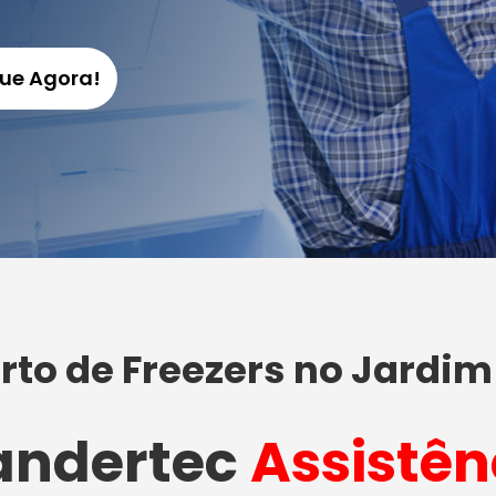
gue Agora!
to de Freezers no Jardim
ndertec
Assistên