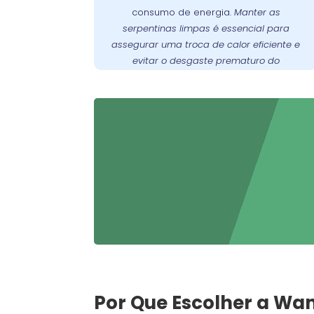
consumo de energia.
Manter as
prevenir o desgaste prematuro do
serpentinas limpas é essencial para
oferece
Wandertec
. A
compressor
assegurar uma troca de calor eficiente e
serviços especializados de limpeza e
evitar o desgaste prematuro do
manutenção preventiva para garantir
compressor
.
funcione sempre em
freezer
que seu
condições ideais.
Por Que Escolher a Wa