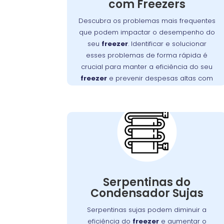
funcionamento, desde falhas no motor
com Freezers
Detectar e
até obstruções na ventilação.
Descubra os problemas mais frequentes
resolver esses problemas rapidamente é
que podem impactar o desempenho do
essencial para manter a eficiência do seu
seu
freezer
. Identificar e solucionar
.
freezer e evitar altos custos com reparos
esses problemas de forma rápida é
, no Jardim Social, oferece
Wandertec
A
crucial para manter a eficiência do seu
serviços especializados para
freezer
e prevenir despesas altas com
diagnosticar e corrigir esses problemas,
reparos.
Importância da
assegurando a durabilidade e o
Limpeza das
desempenho ideal do seu aparelho.
Serpentinas do
Condensador no
Jardim Social
Com o tempo, as serpentinas do
condensador podem acumular sujeira e
Serpentinas do
poeira, o que pode comprometer a
Condensador Sujas
Manter essas
.
freezer
eficiência do
Serpentinas sujas podem diminuir a
serpentinas limpas é fundamental para
eficiência do
freezer
e aumentar o
assegurar uma troca de calor eficaz e