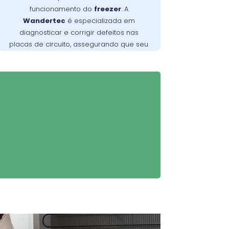
no Jardim Social são
Wandertec
funcionamento do
freezer
. A
especializados em identificar e corrigir
Wandertec
é especializada em
falhas nas placas de circuito, garantindo
diagnosticar e corrigir defeitos nas
opere de forma
freezer
que seu
placas de circuito, assegurando que seu
confiável e eficiente.
freezer
opere de maneira eficiente.