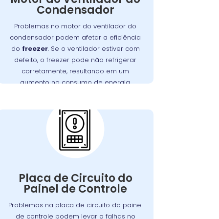
Condensador
corretamente, o freezer pode ter
dificuldades para refrigerar, resultando
Problemas no motor do ventilador do
em maior consumo de energia e
condensador podem afetar a eficiência
no
Wandertec
. A
desgaste do motor
do
freezer
. Se o ventilador estiver com
Jardim Social realiza inspeções
defeito, o freezer pode não refrigerar
minuciosas e substituições de motores
corretamente, resultando em um
defeituosos, assegurando que seu
aumento no consumo de energia.
funcione perfeitamente.
freezer
Problemas com a
Placa de Circuito do
Painel de Controle:
A placa de circuito do painel de controle
Defeitos
.
freezer
gerencia as funções do
Placa de Circuito do
nessa placa podem resultar em
Painel de Controle
problemas com o controle de
temperatura e outros mau
Problemas na placa de circuito do painel
. Os técnicos da
funcionamentos
de controle podem levar a falhas no