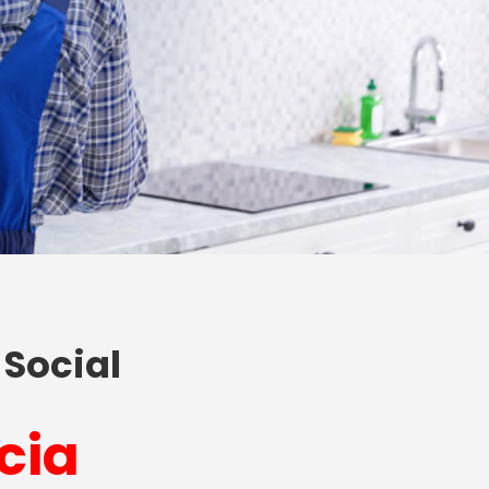
 Social
cia