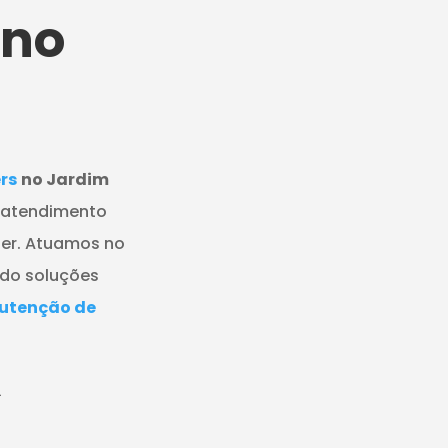
no
rs
no Jardim
m atendimento
ezer. Atuamos no
ndo soluções
utenção de
L