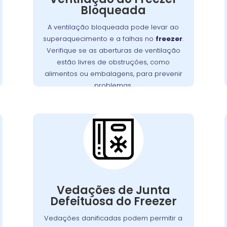
.
freezer
sistema de refrigeração do
Bloqueada
Garanta que as aberturas de ventilação
A ventilação bloqueada pode levar ao
estejam livres de bloqueios, como
superaquecimento e a falhas no
freezer
.
. Manter uma
alimentos ou embalagens
Verifique se as aberturas de ventilação
boa ventilação é essencial para
estão livres de obstruções, como
assegurar a eficiência e a longevidade
alimentos ou embalagens, para prevenir
, prevenindo custos extras
freezer
do
problemas.
com reparos.
Cuidados
Essenciais com as
Vedações do
Freezer no Jardim
Social
Vedações de junta com defeito são uma
questão comum que pode permitir a
Vedações de Junta
,
freezer
entrada de ar quente no
Defeituosa do Freezer
obrigando o motor a trabalhar mais para
É
manter a temperatura interna.
Vedações danificadas podem permitir a
fundamental verificar as vedações