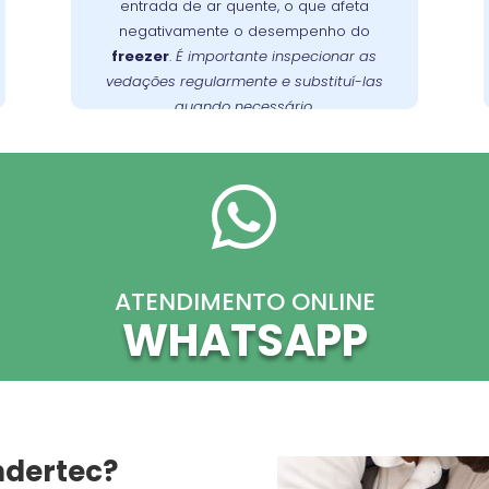
entrada de ar quente, o que afeta
regularmente e substituí-las quando
negativamente o desempenho do
necessário para garantir uma vedação
freezer
.
É importante inspecionar as
no Jardim
Wandertec
. A
adequada
vedações regularmente e substituí-las
Social oferece serviços de inspeção e
quando necessário.
substituição de vedações, garantindo a
.
freezer
eficiência energética do seu

ATENDIMENTO ONLINE
WHATSAPP
ndertec?