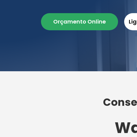
Orçamento Online
Li
Conser
Wa