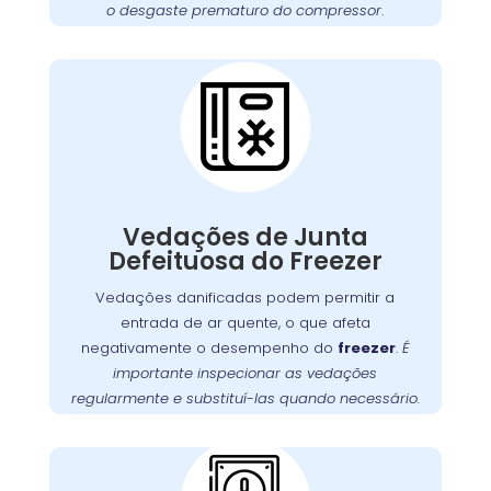
o desgaste prematuro do compressor
.
funcione sempre em
freezer
garantir que seu
condições ideais.
Cuidados Essenciais
com as Vedações do
Freezer no Pinheirinho
Vedações de junta com defeito são uma
questão comum que pode permitir a entrada
, obrigando o motor a
freezer
de ar quente no
Vedações de Junta
trabalhar mais para manter a temperatura
Defeituosa do Freezer
É fundamental verificar as vedações
interna.
regularmente e substituí-las quando necessário
Vedações danificadas podem permitir a
. A
para garantir uma vedação adequada
entrada de ar quente, o que afeta
no Pinheirinho oferece serviços de
Wandertec
negativamente o desempenho do
freezer
.
É
inspeção e substituição de vedações,
importante inspecionar as vedações
garantindo a eficiência energética do seu
regularmente e substituí-las quando necessário.
.
freezer
Problemas com a