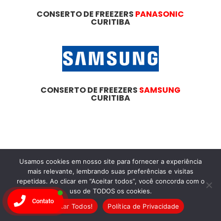
CONSERTO DE FREEZERS
PANASONIC
CURITIBA
CONSERTO DE FREEZERS
SAMSUNG
CURITIBA
Dicas
Essenciais
Usamos cookies em nosso site para fornecer a experiência
mais relevante, lembrando suas preferências e visitas
Para
repetidas. Ao clicar em “Aceitar todos”, você concorda com o
uso de TODOS os cookies.
Manutenção de
Contato
Aceitar Todos!
Política de Privacidade