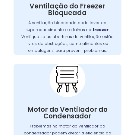
Ventilação do Freezer
do motor e falhas no sistema de refrigeração
Bloqueada
Garanta que as aberturas de
.
freezer
do
ventilação estejam livres de bloqueios, como
A ventilação bloqueada pode levar ao
. Manter uma boa
alimentos ou embalagens
superaquecimento e a falhas no
freezer
.
ventilação é essencial para assegurar a
Verifique se as aberturas de ventilação estão
,
freezer
eficiência e a longevidade do
livres de obstruções, como alimentos ou
prevenindo custos extras com reparos.
embalagens, para prevenir problemas.
Problemas com o
Motor do Ventilador do
Condensador:
O motor do ventilador do condensador
desempenha um papel crucial na dissipação
Motor do Ventilador do
Se o ventilador
.
freezer
do calor gerado pelo
Condensador
não operar corretamente, o freezer pode ter
dificuldades para refrigerar, resultando em
Problemas no motor do ventilador do
maior consumo de energia e desgaste do
condensador podem afetar a eficiência do