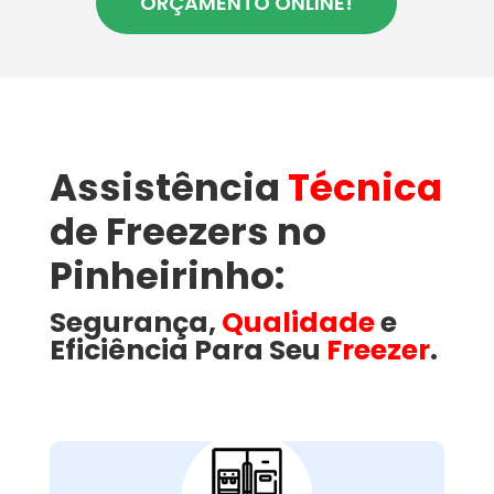
ORÇAMENTO ONLINE!
Assistência
Técnica
de Freezers no
Pinheirinho:
Segurança,
Qualidade
e
Eficiência Para Seu
Freezer
.
Como a Wandertec
Resolve Problemas
Comuns em Freezers