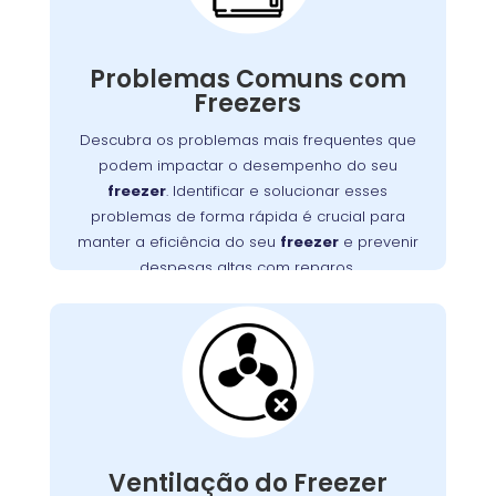
Freezers podem apresentar diversos
problemas que impactam seu funcionamento,
Problemas Comuns com
desde falhas no motor até obstruções na
Freezers
Detectar e resolver esses problemas
ventilação.
rapidamente é essencial para manter a
Descubra os problemas mais frequentes que
eficiência do seu freezer e evitar altos custos
podem impactar o desempenho do seu
, no Rebouças,
Wandertec
. A
com reparos
freezer
. Identificar e solucionar esses
oferece serviços especializados para
problemas de forma rápida é crucial para
diagnosticar e corrigir esses problemas,
manter a eficiência do seu
freezer
e prevenir
assegurando a durabilidade e o desempenho
despesas altas com reparos.
ideal do seu aparelho.
Ventilação do Freezer
Bloqueada no
Rebouças
Uma ventilação obstruída é um problema
frequente que pode causar superaquecimento
Ventilação do Freezer
do motor e falhas no sistema de refrigeração