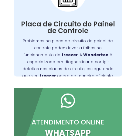
Painel de Controle:
A placa de circuito do painel de controle
Defeitos nessa
.
freezer
gerencia as funções do
Placa de Circuito do Painel
placa podem resultar em problemas com o
de Controle
controle de temperatura e outros mau
Problemas na placa de circuito do painel de
Wandertec
. Os técnicos da
funcionamentos
controle podem levar a falhas no
no Rebouças são especializados em identificar
funcionamento do
freezer
. A
Wandertec
é
e corrigir falhas nas placas de circuito,
especializada em diagnosticar e corrigir
opere de forma
freezer
garantindo que seu
defeitos nas placas de circuito, assegurando
confiável e eficiente.
que seu
freezer
opere de maneira eficiente.

ATENDIMENTO ONLINE
WHATSAPP