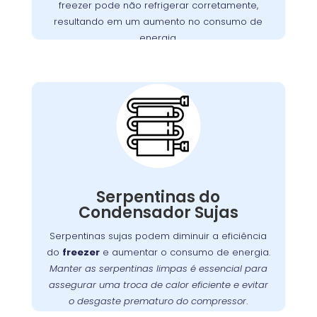
freezer pode não refrigerar corretamente,
motores defeituosos, assegurando que seu
resultando em um aumento no consumo de
funcione perfeitamente.
freezer
energia.
Importância da
Limpeza das
Serpentinas do
Condensador no
Rebouças
Com o tempo, as serpentinas do condensador
podem acumular sujeira e poeira, o que pode
Serpentinas do
Manter
.
freezer
comprometer a eficiência do
Condensador Sujas
essas serpentinas limpas é fundamental para
Serpentinas sujas podem diminuir a eficiência
assegurar uma troca de calor eficaz e prevenir
do
freezer
e aumentar o consumo de energia.
. A
o desgaste prematuro do compressor
Manter as serpentinas limpas é essencial para
oferece serviços especializados
Wandertec
assegurar uma troca de calor eficiente e evitar
de limpeza e manutenção preventiva para
o desgaste prematuro do compressor
.
funcione sempre em
freezer
garantir que seu