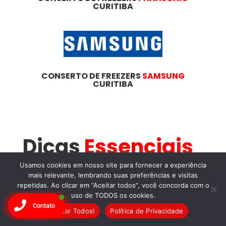
CURITIBA
CONSERTO DE FREEZERS
SAMSUNG
CURITIBA
Dicas
Essenciais
Para
Usamos cookies em nosso site para fornecer a experiência
mais relevante, lembrando suas preferências e visitas
repetidas. Ao clicar em “Aceitar todos”, você concorda com o
Manutenção de
uso de TODOS os cookies.
Contato
Freezers
no
Aceitar Todos!
Política de Privacidade