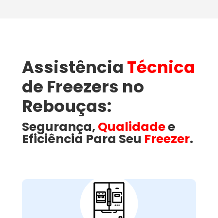
Assistência
Técnica
de Freezers no
Rebouças:
Segurança,
Qualidade
e
Eficiência Para Seu
Freezer
.
Como a Wandertec
Resolve Problemas
Comuns em Freezers
no Rebouças