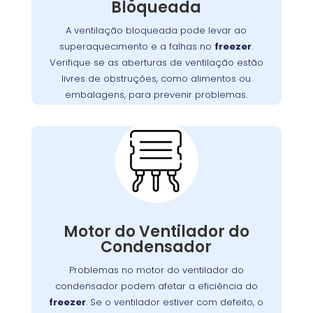
Bloqueada
Garanta que as aberturas de
.
freezer
do
ventilação estejam livres de bloqueios, como
A ventilação bloqueada pode levar ao
. Manter uma boa
alimentos ou embalagens
superaquecimento e a falhas no
freezer
.
ventilação é essencial para assegurar a
Verifique se as aberturas de ventilação estão
,
freezer
eficiência e a longevidade do
livres de obstruções, como alimentos ou
prevenindo custos extras com reparos.
embalagens, para prevenir problemas.
Problemas com o
Motor do Ventilador do
Condensador:
O motor do ventilador do condensador
desempenha um papel crucial na dissipação
Motor do Ventilador do
Se o ventilador
.
freezer
do calor gerado pelo
Condensador
não operar corretamente, o freezer pode ter
dificuldades para refrigerar, resultando em
Problemas no motor do ventilador do
maior consumo de energia e desgaste do
condensador podem afetar a eficiência do
no Rebouças realiza
Wandertec
. A
motor
freezer
. Se o ventilador estiver com defeito, o
inspeções minuciosas e substituições de