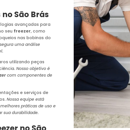
 no São Brás
logias avançadas para
no seu
freezer
, como
loqueios nas bobinas do
ssegura uma análise
l.
os utilizando peças
ciência.
Nosso objetivo é
zer
com componentes de
ntações e serviços de
os.
Nossa equipe está
 melhores práticas de uso e
r sua durabilidade.
eezer no São