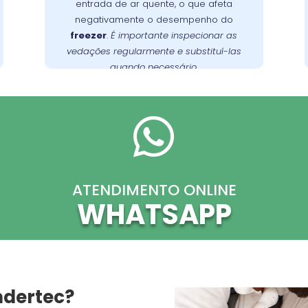
entrada de ar quente, o que afeta
regularmente e substituí-las quando
negativamente o desempenho do
necessário para garantir uma vedação
freezer
.
É importante inspecionar as
no São
Wandertec
. A
adequada
vedações regularmente e substituí-las
Brás oferece serviços de inspeção e
quando necessário.
substituição de vedações, garantindo a
.
freezer
eficiência energética do seu

ATENDIMENTO ONLINE
WHATSAPP
ndertec?