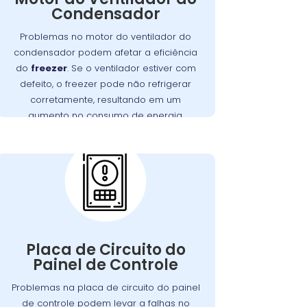
Condensador
corretamente, o freezer pode ter
dificuldades para refrigerar, resultando
Problemas no motor do ventilador do
em maior consumo de energia e
condensador podem afetar a eficiência
no São
Wandertec
. A
desgaste do motor
do
freezer
. Se o ventilador estiver com
Brás realiza inspeções minuciosas e
defeito, o freezer pode não refrigerar
substituições de motores defeituosos,
corretamente, resultando em um
funcione
freezer
assegurando que seu
aumento no consumo de energia.
perfeitamente.
Problemas com a
Placa de Circuito do
Painel de Controle:
A placa de circuito do painel de controle
Defeitos
.
freezer
gerencia as funções do
Placa de Circuito do
nessa placa podem resultar em
Painel de Controle
problemas com o controle de
temperatura e outros mau
Problemas na placa de circuito do painel
. Os técnicos da
funcionamentos
de controle podem levar a falhas no