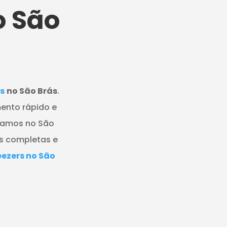
o São
s
no São Brás
.
ento rápido e
tuamos no São
es completas e
ezers no São