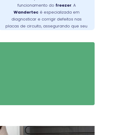
no São Brás são
Wandertec
funcionamento do
freezer
. A
especializados em identificar e corrigir
Wandertec
é especializada em
falhas nas placas de circuito, garantindo
diagnosticar e corrigir defeitos nas
opere de forma
freezer
que seu
placas de circuito, assegurando que seu
confiável e eficiente.
freezer
opere de maneira eficiente.