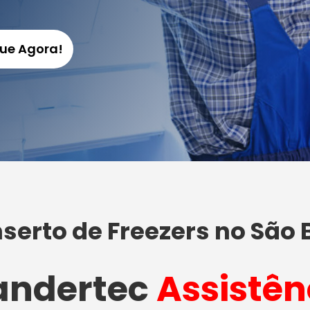
gue Agora!
serto de Freezers no São 
ndertec
Assistên