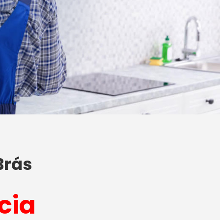
Brás
cia