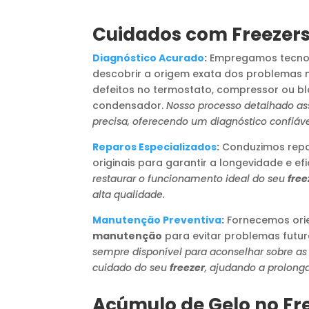
Cuidados com Freezers
Diagnóstico Acurado
:
Empregamos tecno
descobrir a origem exata dos problemas 
defeitos no termostato, compressor ou b
condensador.
Nosso processo detalhado a
precisa, oferecendo um diagnóstico confiáve
Reparos Especializados
:
Conduzimos repar
originais para garantir a longevidade e efi
restaurar o funcionamento ideal do seu
free
alta qualidade.
Manutenção Preventiva
:
Fornecemos orie
manutenção
para evitar problemas futur
sempre disponível para aconselhar sobre as
cuidado do seu
freezer
, ajudando a prolonga
Acúmulo de Gelo no Fr