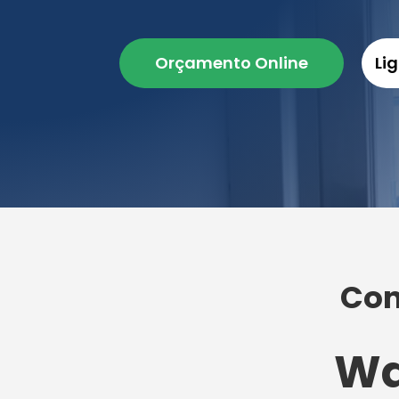
Orçamento Online
Li
Con
Wa