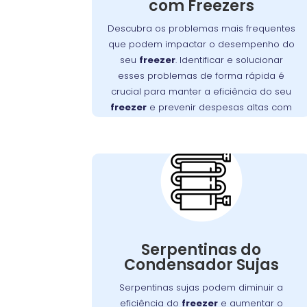
funcionamento, desde falhas no motor
com Freezers
Detectar e
até obstruções na ventilação.
Descubra os problemas mais frequentes
resolver esses problemas rapidamente é
que podem impactar o desempenho do
essencial para manter a eficiência do seu
seu
freezer
. Identificar e solucionar
.
freezer e evitar altos custos com reparos
esses problemas de forma rápida é
, no São Brás, oferece
Wandertec
A
crucial para manter a eficiência do seu
serviços especializados para
freezer
e prevenir despesas altas com
diagnosticar e corrigir esses problemas,
reparos.
Importância da
assegurando a durabilidade e o
Limpeza das
desempenho ideal do seu aparelho.
Serpentinas do
Condensador no
São Brás
Com o tempo, as serpentinas do
condensador podem acumular sujeira e
Serpentinas do
poeira, o que pode comprometer a
Condensador Sujas
Manter essas
.
freezer
eficiência do
Serpentinas sujas podem diminuir a
serpentinas limpas é fundamental para
eficiência do
freezer
e aumentar o
assegurar uma troca de calor eficaz e