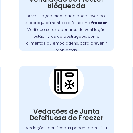
.
freezer
sistema de refrigeração do
Bloqueada
Garanta que as aberturas de ventilação
A ventilação bloqueada pode levar ao
estejam livres de bloqueios, como
superaquecimento e a falhas no
freezer
.
. Manter uma
alimentos ou embalagens
Verifique se as aberturas de ventilação
boa ventilação é essencial para
estão livres de obstruções, como
assegurar a eficiência e a longevidade
alimentos ou embalagens, para prevenir
, prevenindo custos extras
freezer
do
problemas.
com reparos.
Cuidados
Essenciais com as
Vedações do
Freezer no São Brás
Vedações de junta com defeito são uma
questão comum que pode permitir a
,
freezer
entrada de ar quente no
Vedações de Junta
obrigando o motor a trabalhar mais para
Defeituosa do Freezer
É
manter a temperatura interna.
Vedações danificadas podem permitir a
fundamental verificar as vedações