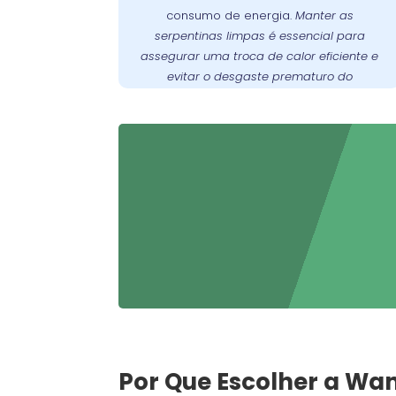
consumo de energia.
Manter as
prevenir o desgaste prematuro do
serpentinas limpas é essencial para
oferece
Wandertec
. A
compressor
assegurar uma troca de calor eficiente e
serviços especializados de limpeza e
evitar o desgaste prematuro do
manutenção preventiva para garantir
compressor
.
funcione sempre em
freezer
que seu
condições ideais.
Por Que Escolher a Wa