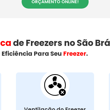
ORÇAMENTO ONLINE!
ica
de Freezers no São Brá
 Eficiência Para Seu
Freezer
.
Ventilação do
Freezer Bloqueada
no São Brás
Uma ventilação obstruída é um
problema frequente que pode causar
superaquecimento do motor e falhas no
Ventilação do Freezer