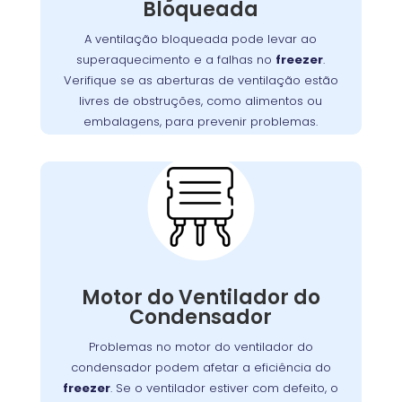
Bloqueada
Garanta que as aberturas de
.
freezer
do
ventilação estejam livres de bloqueios, como
A ventilação bloqueada pode levar ao
. Manter uma boa
alimentos ou embalagens
superaquecimento e a falhas no
freezer
.
ventilação é essencial para assegurar a
Verifique se as aberturas de ventilação estão
,
freezer
eficiência e a longevidade do
livres de obstruções, como alimentos ou
prevenindo custos extras com reparos.
embalagens, para prevenir problemas.
Problemas com o
Motor do Ventilador do
Condensador:
O motor do ventilador do condensador
desempenha um papel crucial na dissipação
Motor do Ventilador do
Se o ventilador
.
freezer
do calor gerado pelo
Condensador
não operar corretamente, o freezer pode ter
dificuldades para refrigerar, resultando em
Problemas no motor do ventilador do
maior consumo de energia e desgaste do
condensador podem afetar a eficiência do
no São João realiza
Wandertec
. A
motor
freezer
. Se o ventilador estiver com defeito, o
inspeções minuciosas e substituições de