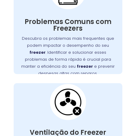
Freezers podem apresentar diversos
problemas que impactam seu funcionamento,
Problemas Comuns com
desde falhas no motor até obstruções na
Freezers
Detectar e resolver esses problemas
ventilação.
rapidamente é essencial para manter a
Descubra os problemas mais frequentes que
eficiência do seu freezer e evitar altos custos
podem impactar o desempenho do seu
, no São João,
Wandertec
. A
com reparos
freezer
. Identificar e solucionar esses
oferece serviços especializados para
problemas de forma rápida é crucial para
diagnosticar e corrigir esses problemas,
manter a eficiência do seu
freezer
e prevenir
assegurando a durabilidade e o desempenho
despesas altas com reparos.
ideal do seu aparelho.
Ventilação do Freezer
Bloqueada no São
João
Uma ventilação obstruída é um problema
frequente que pode causar superaquecimento
Ventilação do Freezer
do motor e falhas no sistema de refrigeração