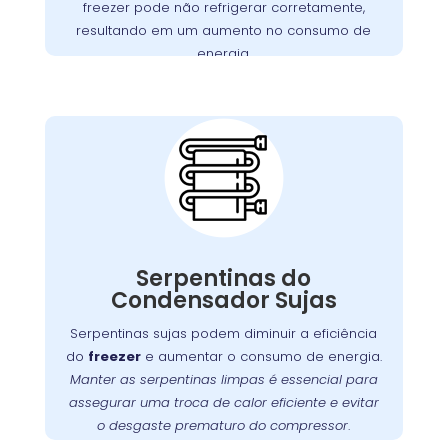
freezer pode não refrigerar corretamente,
motores defeituosos, assegurando que seu
resultando em um aumento no consumo de
funcione perfeitamente.
freezer
energia.
Importância da
Limpeza das
Serpentinas do
Condensador no São
João
Com o tempo, as serpentinas do condensador
podem acumular sujeira e poeira, o que pode
Serpentinas do
Manter
.
freezer
comprometer a eficiência do
Condensador Sujas
essas serpentinas limpas é fundamental para
Serpentinas sujas podem diminuir a eficiência
assegurar uma troca de calor eficaz e prevenir
do
freezer
e aumentar o consumo de energia.
. A
o desgaste prematuro do compressor
Manter as serpentinas limpas é essencial para
oferece serviços especializados
Wandertec
assegurar uma troca de calor eficiente e evitar
de limpeza e manutenção preventiva para
o desgaste prematuro do compressor
.
funcione sempre em
freezer
garantir que seu