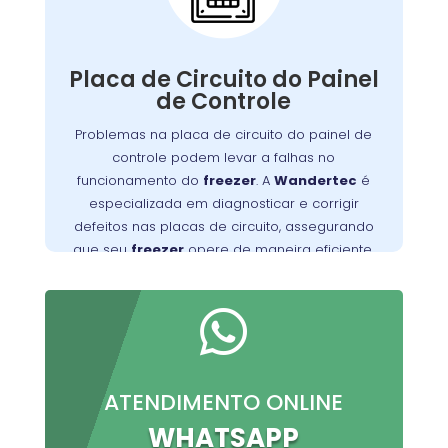
Painel de Controle:
A placa de circuito do painel de controle
Defeitos nessa
.
freezer
gerencia as funções do
Placa de Circuito do Painel
placa podem resultar em problemas com o
de Controle
controle de temperatura e outros mau
Problemas na placa de circuito do painel de
Wandertec
. Os técnicos da
funcionamentos
controle podem levar a falhas no
no São João são especializados em identificar
funcionamento do
freezer
. A
Wandertec
é
e corrigir falhas nas placas de circuito,
especializada em diagnosticar e corrigir
opere de forma
freezer
garantindo que seu
defeitos nas placas de circuito, assegurando
confiável e eficiente.
que seu
freezer
opere de maneira eficiente.

ATENDIMENTO ONLINE
WHATSAPP