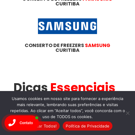
CURITIBA
CONSERTO DE FREEZERS
SAMSUNG
CURITIBA
Dicas
Essenciais
Para
Usamos cookies em nosso site para fornecer a experiência
mais relevante, lembrando suas preferências e visitas
repetidas. Ao clicar em “Aceitar todos”, você concorda com o
Manutenção de
uso de TODOS os cookies.
Contato
Freezers
no São
Aceitar Todos!
Política de Privacidade