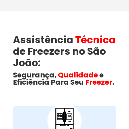
Assistência
Técnica
de Freezers no São
João:
Segurança,
Qualidade
e
Eficiência Para Seu
Freezer
.
Como a Wandertec
Resolve Problemas
Comuns em Freezers
no São João