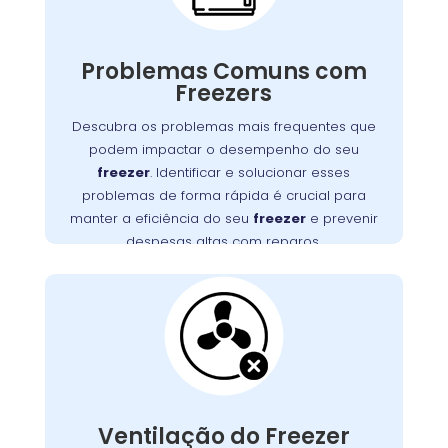
Freezers podem apresentar diversos
problemas que impactam seu funcionamento,
desde falhas no motor até obstruções na
Problemas Comuns com
Detectar e resolver esses problemas
ventilação.
Freezers
rapidamente é essencial para manter a
Descubra os problemas mais frequentes que
eficiência do seu freezer e evitar altos custos
podem impactar o desempenho do seu
, no Tarumã,
Wandertec
. A
com reparos
freezer
. Identificar e solucionar esses
oferece serviços especializados para
problemas de forma rápida é crucial para
diagnosticar e corrigir esses problemas,
manter a eficiência do seu
freezer
e prevenir
assegurando a durabilidade e o desempenho
despesas altas com reparos.
ideal do seu aparelho.
Ventilação do Freezer
Bloqueada no Tarumã
Uma ventilação obstruída é um problema
frequente que pode causar superaquecimento
do motor e falhas no sistema de refrigeração
Ventilação do Freezer
Garanta que as aberturas de
.
freezer
do