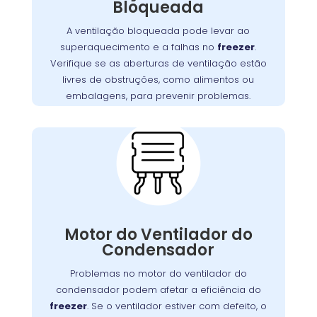
Bloqueada
ventilação estejam livres de bloqueios, como
. Manter uma boa
alimentos ou embalagens
A ventilação bloqueada pode levar ao
ventilação é essencial para assegurar a
superaquecimento e a falhas no
freezer
.
,
freezer
eficiência e a longevidade do
Verifique se as aberturas de ventilação estão
prevenindo custos extras com reparos.
livres de obstruções, como alimentos ou
embalagens, para prevenir problemas.
Problemas com o Motor do
Ventilador do
Condensador:
O motor do ventilador do condensador
desempenha um papel crucial na dissipação
Se o ventilador
.
freezer
do calor gerado pelo
Motor do Ventilador do
não operar corretamente, o freezer pode ter
Condensador
dificuldades para refrigerar, resultando em
Problemas no motor do ventilador do
maior consumo de energia e desgaste do
condensador podem afetar a eficiência do
no Tarumã realiza
Wandertec
. A
motor
freezer
. Se o ventilador estiver com defeito, o
inspeções minuciosas e substituições de