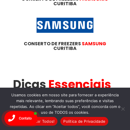
CURITIBA
CONSERTO DE FREEZERS
SAMSUNG
CURITIBA
Dicas
Essenciais
Para
Usamos cookies em nosso site para fornecer a experiência
mais relevante, lembrando suas preferências e visitas
repetidas. Ao clicar em “Aceitar todos”, você concorda com o
Manutenção de
uso de TODOS os cookies.
Contato
Freezers
no
Aceitar Todos!
Política de Privacidade