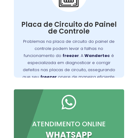
Controle:
A placa de circuito do painel de controle
Defeitos nessa
.
freezer
gerencia as funções do
Placa de Circuito do Painel
placa podem resultar em problemas com o
de Controle
controle de temperatura e outros mau
Wandertec
. Os técnicos da
funcionamentos
Problemas na placa de circuito do painel de
no Tarumã são especializados em identificar e
controle podem levar a falhas no
corrigir falhas nas placas de circuito,
funcionamento do
freezer
. A
Wandertec
é
opere de forma
freezer
garantindo que seu
especializada em diagnosticar e corrigir
confiável e eficiente.
defeitos nas placas de circuito, assegurando
que seu
freezer
opere de maneira eficiente.

ATENDIMENTO ONLINE
WHATSAPP