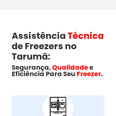
Assistência
Técnica
de Freezers no
Tarumã:
Segurança,
Qualidade
e
Eficiência Para Seu
Freezer
.
Como a Wandertec
Resolve Problemas
Comuns em Freezers no
Tarumã