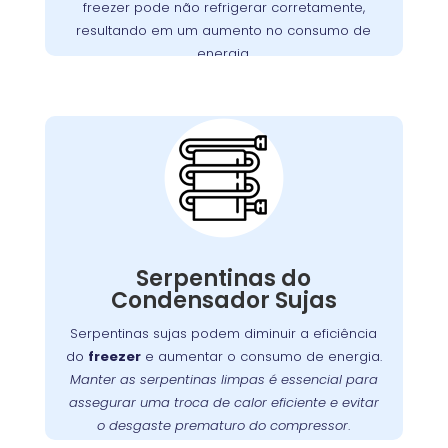
freezer pode não refrigerar corretamente,
motores defeituosos, assegurando que seu
resultando em um aumento no consumo de
funcione perfeitamente.
freezer
energia.
Importância da Limpeza
das Serpentinas do
Condensador no Tarumã
Com o tempo, as serpentinas do condensador
podem acumular sujeira e poeira, o que pode
Manter
.
freezer
comprometer a eficiência do
Serpentinas do
essas serpentinas limpas é fundamental para
Condensador Sujas
assegurar uma troca de calor eficaz e prevenir
. A
o desgaste prematuro do compressor
Serpentinas sujas podem diminuir a eficiência
oferece serviços especializados
Wandertec
do
freezer
e aumentar o consumo de energia.
de limpeza e manutenção preventiva para
Manter as serpentinas limpas é essencial para
funcione sempre em
freezer
garantir que seu
assegurar uma troca de calor eficiente e evitar
condições ideais.
o desgaste prematuro do compressor
.