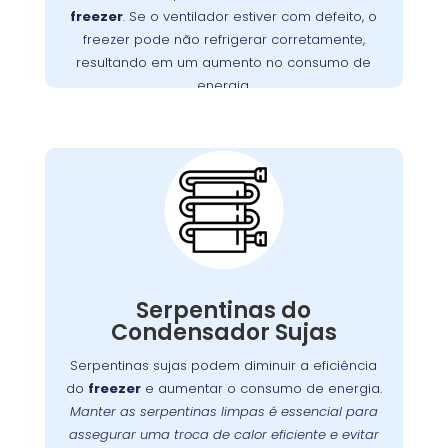
no Tatuquara realiza
Wandertec
. A
motor
freezer
. Se o ventilador estiver com defeito, o
inspeções minuciosas e substituições de
freezer pode não refrigerar corretamente,
motores defeituosos, assegurando que seu
resultando em um aumento no consumo de
funcione perfeitamente.
freezer
energia.
Importância da
Limpeza das
Serpentinas do
Condensador no
Tatuquara
Com o tempo, as serpentinas do condensador
podem acumular sujeira e poeira, o que pode
Serpentinas do
Manter
.
freezer
comprometer a eficiência do
Condensador Sujas
essas serpentinas limpas é fundamental para
Serpentinas sujas podem diminuir a eficiência
assegurar uma troca de calor eficaz e prevenir
do
freezer
e aumentar o consumo de energia.
. A
o desgaste prematuro do compressor
Manter as serpentinas limpas é essencial para
oferece serviços especializados
Wandertec
assegurar uma troca de calor eficiente e evitar
de limpeza e manutenção preventiva para