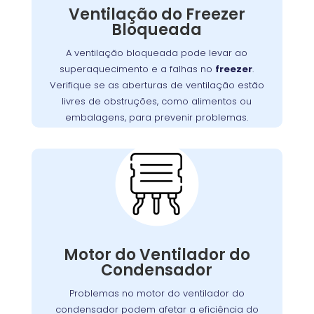
Ventilação do Freezer
do motor e falhas no sistema de refrigeração
Bloqueada
Garanta que as aberturas de
.
freezer
do
ventilação estejam livres de bloqueios, como
A ventilação bloqueada pode levar ao
. Manter uma boa
alimentos ou embalagens
superaquecimento e a falhas no
freezer
.
ventilação é essencial para assegurar a
Verifique se as aberturas de ventilação estão
,
freezer
eficiência e a longevidade do
livres de obstruções, como alimentos ou
prevenindo custos extras com reparos.
embalagens, para prevenir problemas.
Problemas com o
Motor do Ventilador do
Condensador:
O motor do ventilador do condensador
desempenha um papel crucial na dissipação
Motor do Ventilador do
Se o ventilador
.
freezer
do calor gerado pelo
Condensador
não operar corretamente, o freezer pode ter
dificuldades para refrigerar, resultando em
Problemas no motor do ventilador do
maior consumo de energia e desgaste do
condensador podem afetar a eficiência do