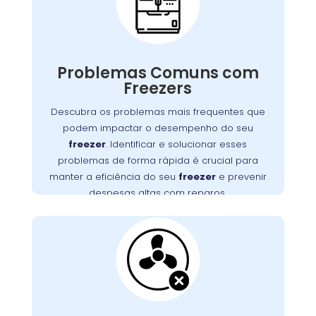
no Tatuquara
Freezers podem apresentar diversos
problemas que impactam seu funcionamento,
Problemas Comuns com
desde falhas no motor até obstruções na
Freezers
Detectar e resolver esses problemas
ventilação.
rapidamente é essencial para manter a
Descubra os problemas mais frequentes que
eficiência do seu freezer e evitar altos custos
podem impactar o desempenho do seu
, no Tatuquara,
Wandertec
. A
com reparos
freezer
. Identificar e solucionar esses
oferece serviços especializados para
problemas de forma rápida é crucial para
diagnosticar e corrigir esses problemas,
manter a eficiência do seu
freezer
e prevenir
assegurando a durabilidade e o desempenho
despesas altas com reparos.
ideal do seu aparelho.
Ventilação do Freezer
Bloqueada no
Tatuquara
Uma ventilação obstruída é um problema
frequente que pode causar superaquecimento