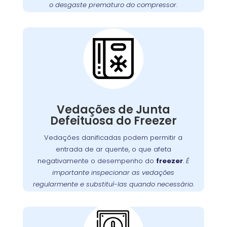
o desgaste prematuro do compressor
.
funcione sempre em
freezer
garantir que seu
condições ideais.
Cuidados Essenciais
com as Vedações do
Freezer no Tatuquara
Vedações de junta com defeito são uma
questão comum que pode permitir a entrada
, obrigando o motor a
freezer
de ar quente no
Vedações de Junta
trabalhar mais para manter a temperatura
Defeituosa do Freezer
É fundamental verificar as vedações
interna.
regularmente e substituí-las quando necessário
Vedações danificadas podem permitir a
. A
para garantir uma vedação adequada
entrada de ar quente, o que afeta
no Tatuquara oferece serviços de
Wandertec
negativamente o desempenho do
freezer
.
É
inspeção e substituição de vedações,
importante inspecionar as vedações
garantindo a eficiência energética do seu
regularmente e substituí-las quando necessário.
.
freezer
Problemas com a