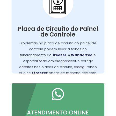
Placa de Circuito do
Painel de Controle:
A placa de circuito do painel de controle
Defeitos nessa
.
freezer
gerencia as funções do
Placa de Circuito do Painel
placa podem resultar em problemas com o
de Controle
controle de temperatura e outros mau
Problemas na placa de circuito do painel de
Wandertec
. Os técnicos da
funcionamentos
controle podem levar a falhas no
no Tatuquara são especializados em identificar
funcionamento do
freezer
. A
Wandertec
é
e corrigir falhas nas placas de circuito,
especializada em diagnosticar e corrigir
opere de forma
freezer
garantindo que seu
defeitos nas placas de circuito, assegurando
confiável e eficiente.
que seu
freezer
opere de maneira eficiente.

ATENDIMENTO ONLINE