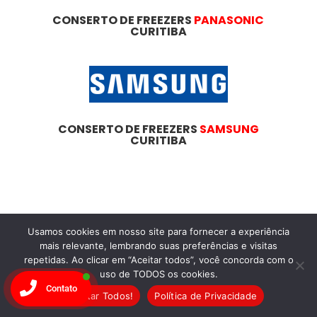
CONSERTO DE FREEZERS
PANASONIC
CURITIBA
CONSERTO DE FREEZERS
SAMSUNG
CURITIBA
Dicas
Essenciais
Usamos cookies em nosso site para fornecer a experiência
mais relevante, lembrando suas preferências e visitas
Para
repetidas. Ao clicar em “Aceitar todos”, você concorda com o
uso de TODOS os cookies.
Manutenção de
Contato
Aceitar Todos!
Política de Privacidade