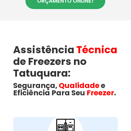
ORÇAMENTO ONLINE!
Assistência
Técnica
de Freezers no
Tatuquara:
Segurança,
Qualidade
e
Eficiência Para Seu
Freezer
.
Como a Wandertec
Resolve Problemas
Comuns em Freezers