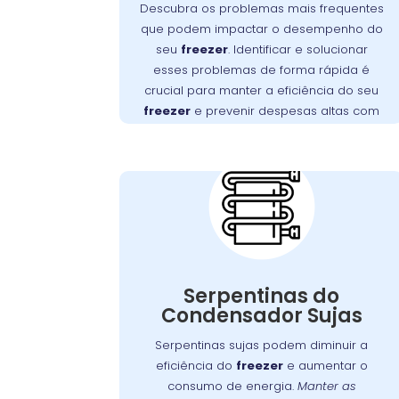
resolver esses problemas rapidamente é
Descubra os problemas mais frequentes
essencial para manter a eficiência do seu
que podem impactar o desempenho do
.
freezer e evitar altos custos com reparos
seu
freezer
. Identificar e solucionar
, no Xaxim, oferece
Wandertec
A
esses problemas de forma rápida é
serviços especializados para
crucial para manter a eficiência do seu
diagnosticar e corrigir esses problemas,
freezer
e prevenir despesas altas com
assegurando a durabilidade e o
reparos.
Importância da
desempenho ideal do seu aparelho.
Limpeza das
Serpentinas do
Condensador no
Xaxim
Com o tempo, as serpentinas do
condensador podem acumular sujeira e
Serpentinas do
poeira, o que pode comprometer a
Condensador Sujas
Manter essas
.
freezer
eficiência do
Serpentinas sujas podem diminuir a
serpentinas limpas é fundamental para
eficiência do
freezer
e aumentar o
assegurar uma troca de calor eficaz e
consumo de energia.
Manter as
prevenir o desgaste prematuro do