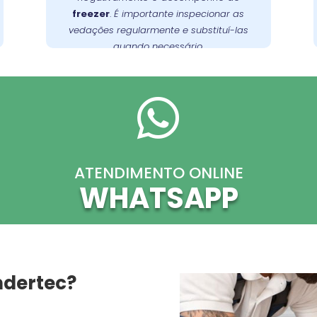
freezer
.
É importante inspecionar as
no
Wandertec
. A
adequada
vedações regularmente e substituí-las
Xaxim oferece serviços de inspeção e
quando necessário.
substituição de vedações, garantindo a
.
freezer
eficiência energética do seu

ATENDIMENTO ONLINE
WHATSAPP
ndertec?