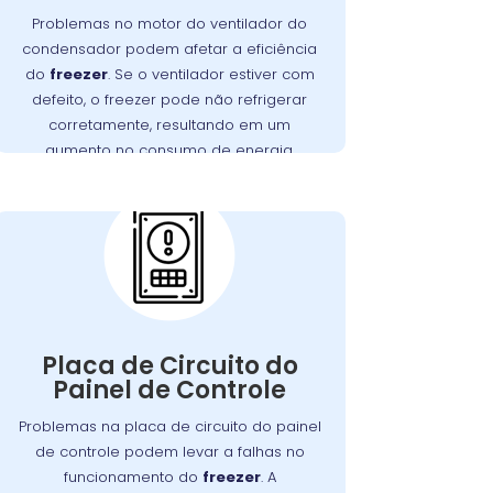
dificuldades para refrigerar, resultando
Problemas no motor do ventilador do
em maior consumo de energia e
condensador podem afetar a eficiência
no
Wandertec
. A
desgaste do motor
do
freezer
. Se o ventilador estiver com
Xaxim realiza inspeções minuciosas e
defeito, o freezer pode não refrigerar
substituições de motores defeituosos,
corretamente, resultando em um
funcione
freezer
assegurando que seu
aumento no consumo de energia.
perfeitamente.
Problemas com a
Placa de Circuito do
Painel de Controle:
A placa de circuito do painel de controle
Defeitos
.
freezer
gerencia as funções do
Placa de Circuito do
nessa placa podem resultar em
Painel de Controle
problemas com o controle de
temperatura e outros mau
Problemas na placa de circuito do painel
. Os técnicos da
funcionamentos
de controle podem levar a falhas no
no Xaxim são
Wandertec
funcionamento do
freezer
. A
especializados em identificar e corrigir