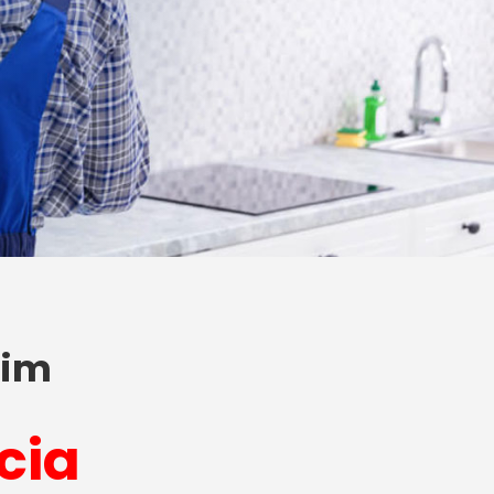
xim
cia