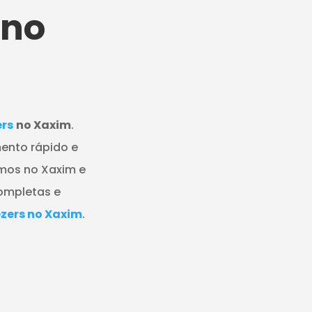
no
ers
no Xaxim
.
ento rápido e
amos no Xaxim e
completas e
zers no Xaxim
.