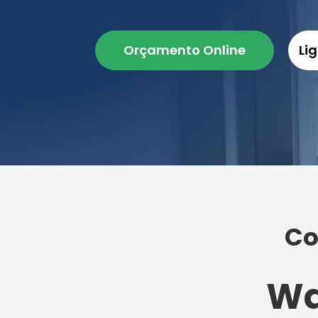
Orçamento Online
Li
Co
Wa