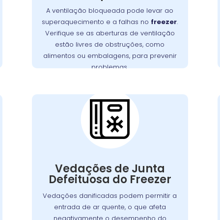
A ventilação bloqueada pode levar ao
estejam livres de bloqueios, como
superaquecimento e a falhas no
freezer
.
. Manter uma
alimentos ou embalagens
Verifique se as aberturas de ventilação
boa ventilação é essencial para
estão livres de obstruções, como
assegurar a eficiência e a longevidade
alimentos ou embalagens, para prevenir
, prevenindo custos extras
freezer
do
problemas.
com reparos.
Cuidados
Essenciais com as
Vedações do
Freezer no Xaxim
Vedações de junta com defeito são uma
questão comum que pode permitir a
,
freezer
entrada de ar quente no
Vedações de Junta
obrigando o motor a trabalhar mais para
Defeituosa do Freezer
É
manter a temperatura interna.
Vedações danificadas podem permitir a
fundamental verificar as vedações
entrada de ar quente, o que afeta
regularmente e substituí-las quando
negativamente o desempenho do
necessário para garantir uma vedação