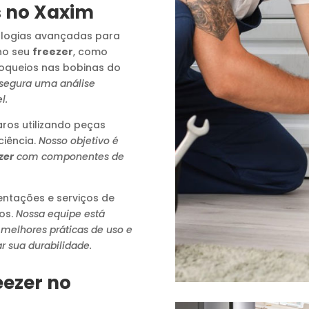
s no Xaxim
logias avançadas para
no seu
freezer
, como
loqueios nas bobinas do
ssegura uma análise
l.
os utilizando peças
ciência.
Nosso objetivo é
zer
com componentes de
ntações e serviços de
os.
Nossa equipe está
 melhores práticas de uso e
r sua durabilidade.
eezer no