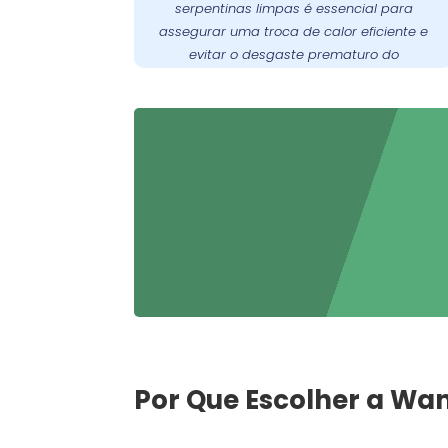
serpentinas limpas é essencial para
oferece
Wandertec
. A
compressor
assegurar uma troca de calor eficiente e
serviços especializados de limpeza e
evitar o desgaste prematuro do
manutenção preventiva para garantir
compressor
.
funcione sempre em
freezer
que seu
condições ideais.
Por Que Escolher a Wa