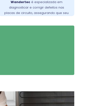
Wandertec
é especializada em
falhas nas placas de circuito, garantindo
diagnosticar e corrigir defeitos nas
opere de forma
freezer
que seu
placas de circuito, assegurando que seu
confiável e eficiente.
freezer
opere de maneira eficiente.