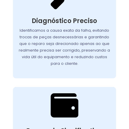
Nosso processo detalhado garante que cada
seja analisado
lava-louças
componente da
Diagnóstico Preciso
com atenção. Utilizamos equipamentos de
teste avançados para identificar com exatidão
Identificamos a causa exata da falha, evitando
Assim, evitamos
a origem dos problemas.
trocas de peças desnecessárias e garantindo
reparos desnecessários, preservamos a vida útil
que o reparo seja direcionado apenas ao que
do aparelho e asseguramos que o cliente
realmente precisa ser corrigido, preservando a
pague apenas pelo que realmente precisa ser
vida útil do equipamento e reduzindo custos
corrigido.
para o cliente.

Custo-Benefício
Garantido
Recuperar o desempenho do seu