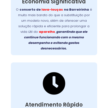
Economia Significativa
conserto
equipamento é simples e rápido. O
garante mais
na Barreirinha
lava-louças
de
O
conserto de
lava-louças
na Barreirinha
é
durabilidade, evita trocas caras e devolve a
muito mais barato do que a substituição por
Faça a
eficiência original ao seu aparelho.
um modelo novo, além de oferecer uma
prolongue a vida útil da
escolha inteligente:
solução rápida e eficiente para prolongar a
sua lava-louças com um reparo profissional e
vida útil do
aparelho
,
garantindo que ele
de qualidade!
continue funcionando com o mesmo
desempenho e evitando gastos
desnecessários.

Suporte Ágil e Eficiente
Com equipes preparadas e logística eficiente,
chegamos até você com agilidade, em
. Cada
região metropolitana
e
Curitiba
Atendimento Rápido
atendimento é planejado para solucionar o