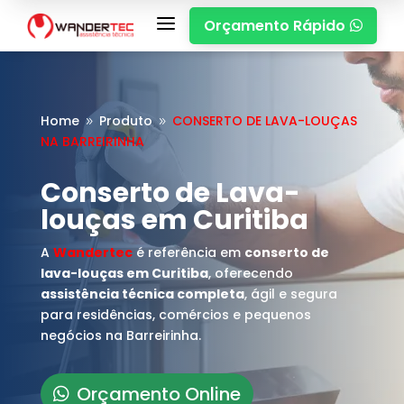
a
Orçamento Rápido

Home
Produto
CONSERTO DE LAVA-LOUÇAS
9
9
NA BARREIRINHA
Conserto de Lava-
louças em Curitiba
A
Wandertec
é referência em
conserto de
lava-louças em Curitiba
, oferecendo
assistência técnica completa
, ágil e segura
para residências, comércios e pequenos
negócios na Barreirinha.
Orçamento Online