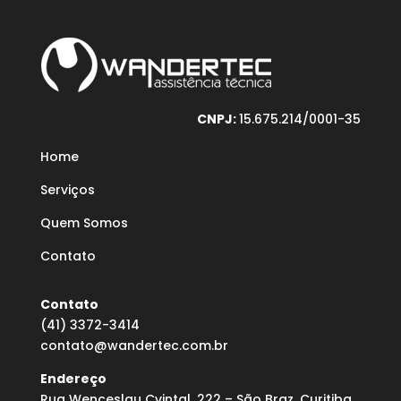
CNPJ:
15.675.214/0001-35
Home
Serviços
Quem Somos
Contato
Contato
(41) 3372-3414
contato@wandertec.com.br
Endereço
Rua Wenceslau Cvintal, 222 – São Braz, Curitiba