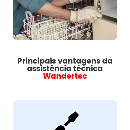
Principais vantagens da
assistência técnica
Wandertec

Avaliação Técnica
Detalhada