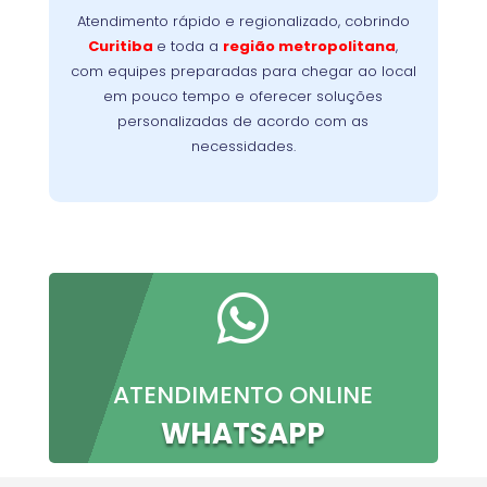
problema no menor tempo possível,
Atendimento rápido e regionalizado, cobrindo
Nossa
minimizando a interrupção da sua rotina.
Curitiba
e toda a
região metropolitana
,
meta é oferecer conforto, confiança e
com equipes preparadas para chegar ao local
resultados imediatos, do primeiro contato à
em pouco tempo e oferecer soluções
conclusão do serviço.
personalizadas de acordo com as
necessidades.

ATENDIMENTO ONLINE
WHATSAPP