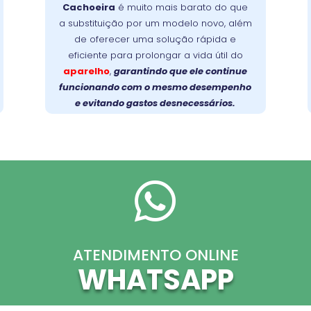
Cachoeira
é muito mais barato do que
evita trocas caras e devolve a eficiência
a substituição por um modelo novo, além
Faça a
original ao seu aparelho.
de oferecer uma solução rápida e
prolongue a vida
escolha inteligente:
eficiente para prolongar a vida útil do
útil da sua lava-louças com um reparo
aparelho
,
garantindo que ele continue
profissional e de qualidade!
funcionando com o mesmo desempenho
e evitando gastos desnecessários.

ATENDIMENTO ONLINE
WHATSAPP