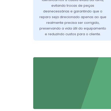
identificar com exatidão a origem dos
evitando trocas de peças
Assim, evitamos reparos
problemas.
desnecessárias e garantindo que o
desnecessários, preservamos a vida útil
reparo seja direcionado apenas ao que
do aparelho e asseguramos que o cliente
realmente precisa ser corrigido,
pague apenas pelo que realmente
preservando a vida útil do equipamento
precisa ser corrigido.
e reduzindo custos para o cliente.