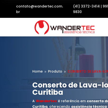
contato@wandertec.com.
(41) 3372-3414
|
99
br
9830
Home
Produto
CONSERTO DE LAVA-LO
9
9
Conserto de Lava-l
Curitiba
A
Wandertec
é referência em
conserto d
Curitiba
, oferecendo
assistência técnic