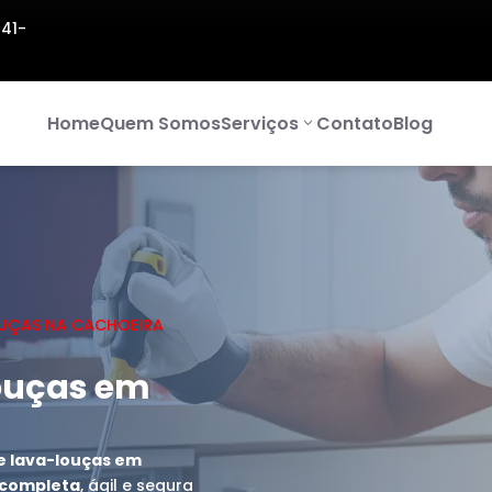
141-
Home
Quem Somos
Serviços
Contato
Blog
UÇAS NA CACHOEIRA
ouças em
e lava-louças em
a completa
, ágil e segura