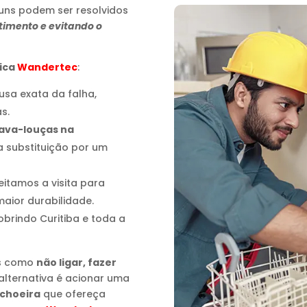
uns podem ser resolvidos
timento e evitando o
nica
Wandertec
:
ausa exata da falha,
s.
lava-louças na
a substituição por um
eitamos a visita para
aior durabilidade.
cobrindo Curitiba e toda a
os como
não ligar, fazer
 alternativa é acionar uma
achoeira
que ofereça