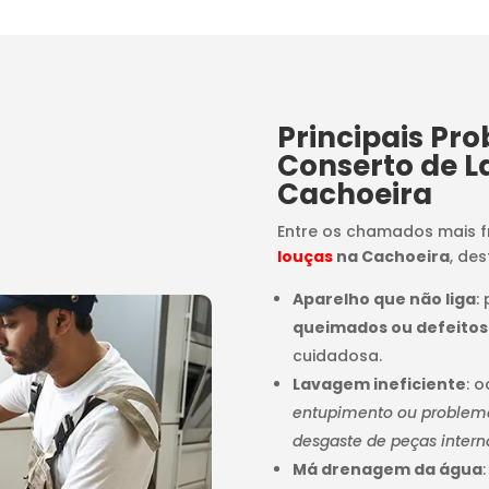
Principais Pr
Conserto de L
Cachoeira
Entre os chamados mais 
louças
na Cachoeira
, de
Aparelho que não liga
:
queimados ou defeitos
cuidadosa.
Lavagem ineficiente
: 
entupimento ou problemas
desgaste de peças intern
Má drenagem da água