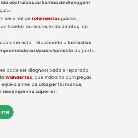
 saída obstruídas ou bomba de drenagem
gular.
m ser sinal de
rolamentos
gastos,
anificadas ou acúmulo de detritos nas
 costuma estar relacionada a
borrachas
omprometida ou desalinhamento
da porta
es pode ser diagnosticada e reparada
 da
Wandertec
, que trabalha com
peças
 equivalentes de
alta performance
,
e
desempenho superior
.
ine