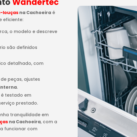
nto
Wandertec
a-louças
na Cachoeira
é
 eficiente:
arca, o modelo e descreve
rio são definidos
tico detalhado, com
o de peças, ajustes
interna
.
 é testado em
serviço prestado.
enha tranquilidade em
uças
na Cachoeira
, com a
 a funcionar com