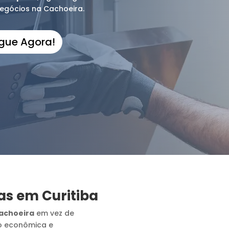
negócios na Cachoeira.
igue Agora!
as em Curitiba
achoeira
em vez de
o econômica e