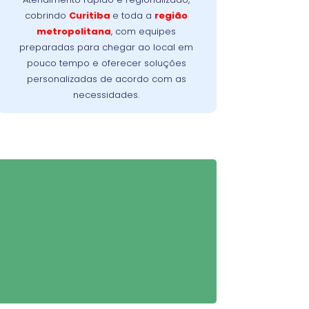
planejado para solucionar o problema
cobrindo
Curitiba
e toda a
região
no menor tempo possível, minimizando a
metropolitana
, com equipes
Nossa meta é
interrupção da sua rotina.
preparadas para chegar ao local em
oferecer conforto, confiança e resultados
pouco tempo e oferecer soluções
imediatos, do primeiro contato à
personalizadas de acordo com as
conclusão do serviço.
necessidades.