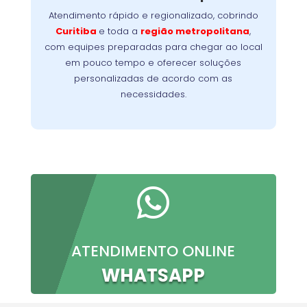
problema no menor tempo possível,
Atendimento rápido e regionalizado, cobrindo
Nossa
minimizando a interrupção da sua rotina.
Curitiba
e toda a
região metropolitana
,
meta é oferecer conforto, confiança e
com equipes preparadas para chegar ao local
resultados imediatos, do primeiro contato à
em pouco tempo e oferecer soluções
conclusão do serviço.
personalizadas de acordo com as
necessidades.

ATENDIMENTO ONLINE
WHATSAPP