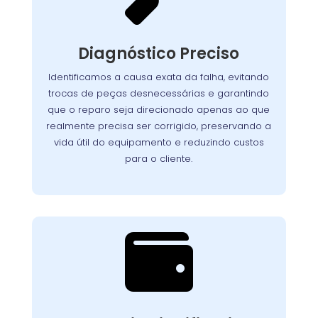
Nosso processo detalhado garante que cada
seja analisado
lava-louças
componente da
Diagnóstico Preciso
com atenção. Utilizamos equipamentos de
teste avançados para identificar com exatidão
Identificamos a causa exata da falha, evitando
Assim, evitamos
a origem dos problemas.
trocas de peças desnecessárias e garantindo
reparos desnecessários, preservamos a vida útil
que o reparo seja direcionado apenas ao que
do aparelho e asseguramos que o cliente
realmente precisa ser corrigido, preservando a
pague apenas pelo que realmente precisa ser
vida útil do equipamento e reduzindo custos
corrigido.
para o cliente.

Custo-Benefício
Garantido
Recuperar o desempenho do seu