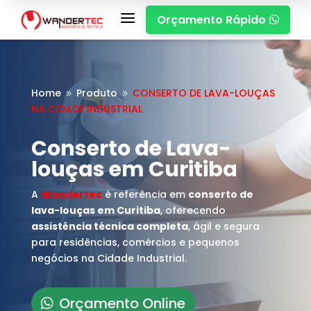
a
Orçamento Rápido

Home
Produto
CONSERTO DE LAVA-LOUÇAS
9
9
NA CIDADE INDUSTRIAL
Conserto de Lava-
louças em Curitiba
A
Wandertec
é referência em
conserto de
lava-louças em Curitiba
, oferecendo
assistência técnica completa
, ágil e segura
para residências, comércios e pequenos
negócios na Cidade Industrial.
Orçamento Online