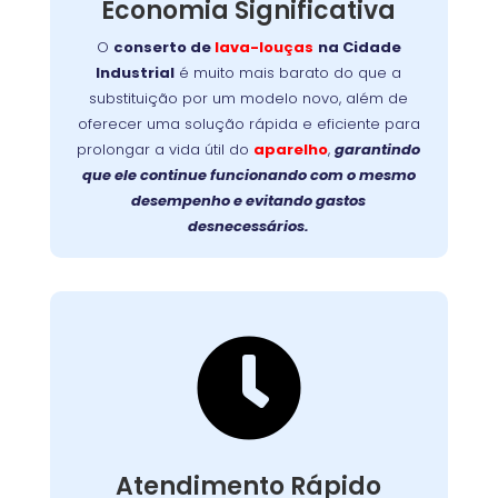
Economia Significativa
conserto
equipamento é simples e rápido. O
na Cidade Industrial
lava-louças
de
O
conserto de
lava-louças
na Cidade
garante mais durabilidade, evita trocas caras e
Industrial
é muito mais barato do que a
devolve a eficiência original ao seu aparelho.
substituição por um modelo novo, além de
prolongue a vida
Faça a escolha inteligente:
oferecer uma solução rápida e eficiente para
útil da sua lava-louças com um reparo
prolongar a vida útil do
aparelho
,
garantindo
profissional e de qualidade!
que ele continue funcionando com o mesmo
desempenho e evitando gastos
desnecessários.

Suporte Ágil e Eficiente
Com equipes preparadas e logística eficiente,
chegamos até você com agilidade, em
. Cada
região metropolitana
e
Curitiba
Atendimento Rápido
atendimento é planejado para solucionar o