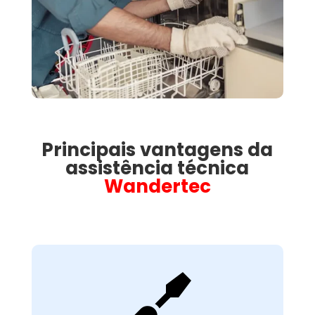
Principais vantagens da
assistência técnica
Wandertec

Avaliação Técnica
Detalhada