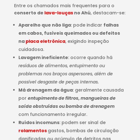
Entre os chamados mais frequentes para o
conserto de
lava-louças
no Ahú
, destacam-se:
Aparelho que não liga
: pode indicar
falhas
em cabos, fusíveis queimados ou defeitos
na
placa eletrônica
, exigindo inspeção
cuidadosa.
Lavagem ineficiente
: ocorre quando há
resíduos de alimentos, entupimento ou
problemas nos braços aspersores, além de
possível desgaste de peças internas.
Má drenagem da água
: geralmente causada
por
entupimento de filtros, mangueiras de
saída obstruídas ou bomba de drenagem
com funcionamento irregular.
Ruídos incomuns
: podem ser sinal de
rolamentos
gastos, bombas de circulação
danificadas ou acúmulo de detritos nas