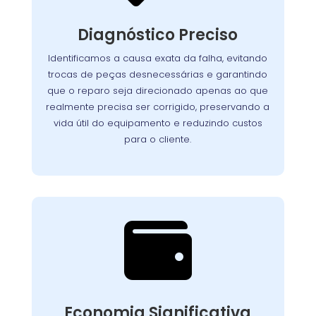
Nosso processo detalhado garante que cada
seja analisado
lava-louças
componente da
Diagnóstico Preciso
com atenção. Utilizamos equipamentos de
teste avançados para identificar com exatidão
Identificamos a causa exata da falha, evitando
Assim, evitamos
a origem dos problemas.
trocas de peças desnecessárias e garantindo
reparos desnecessários, preservamos a vida útil
que o reparo seja direcionado apenas ao que
do aparelho e asseguramos que o cliente
realmente precisa ser corrigido, preservando a
pague apenas pelo que realmente precisa ser
vida útil do equipamento e reduzindo custos
corrigido.
para o cliente.

Custo-Benefício
Garantido
Recuperar o desempenho do seu
Economia Significativa
conserto
equipamento é simples e rápido. O