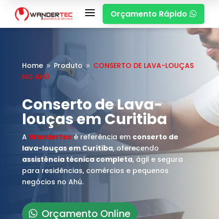
a
Orçamento Rápido

Home
Produto
CONSERTO DE LAVA-LOUÇAS
9
9
NO AHÚ
Conserto de Lava-
louças em Curitiba
A
Wandertec
é referência em
conserto de
lava-louças em Curitiba
, oferecendo
assistência técnica completa
, ágil e segura
para residências, comércios e pequenos
negócios no Ahú.
Orçamento Online