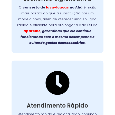
garante mais
no Ahú
lava-louças
de
O
conserto de
lava-louças
no Ahú
é muito
durabilidade, evita trocas caras e devolve a
mais barato do que a substituição por um
Faça a
eficiência original ao seu aparelho.
modelo novo, além de oferecer uma solução
prolongue a vida útil da
escolha inteligente:
rápida e eficiente para prolongar a vida útil do
sua lava-louças com um reparo profissional e
aparelho
,
garantindo que ele continue
de qualidade!
funcionando com o mesmo desempenho e
evitando gastos desnecessários.

Suporte Ágil e Eficiente
Com equipes preparadas e logística eficiente,
chegamos até você com agilidade, em
. Cada
região metropolitana
e
Curitiba
Atendimento Rápido
atendimento é planejado para solucionar o
problema no menor tempo possível,
Atendimento rápido e regionalizado, cobrindo