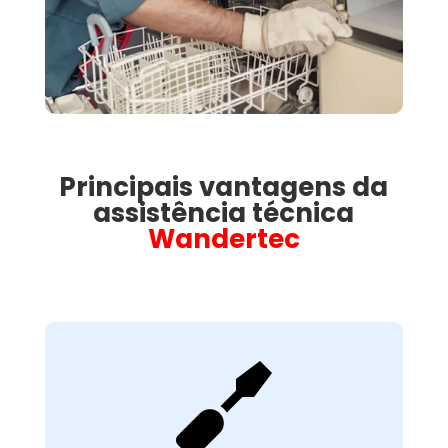
Principais vantagens da
assistência técnica
Wandertec

Avaliação Técnica
Detalhada