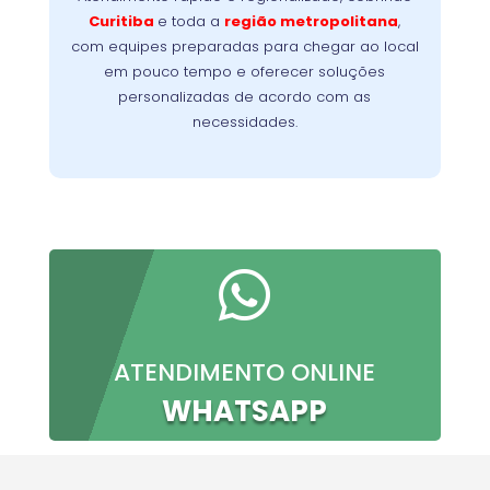
Nossa
minimizando a interrupção da sua rotina.
Curitiba
e toda a
região metropolitana
,
meta é oferecer conforto, confiança e
com equipes preparadas para chegar ao local
resultados imediatos, do primeiro contato à
em pouco tempo e oferecer soluções
conclusão do serviço.
personalizadas de acordo com as
necessidades.

ATENDIMENTO ONLINE
WHATSAPP