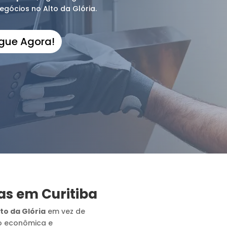
egócios no Alto da Glória.
igue Agora!
as em Curitiba
to da Glória
em vez de
o econômica e