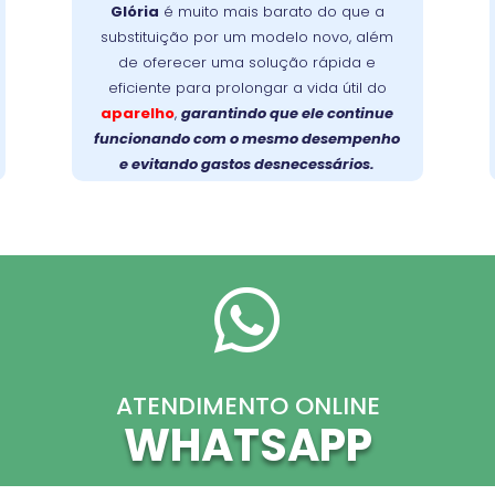
Glória
é muito mais barato do que a
trocas caras e devolve a eficiência
substituição por um modelo novo, além
Faça a
original ao seu aparelho.
de oferecer uma solução rápida e
prolongue a vida
escolha inteligente:
eficiente para prolongar a vida útil do
útil da sua lava-louças com um reparo
aparelho
,
garantindo que ele continue
profissional e de qualidade!
funcionando com o mesmo desempenho
e evitando gastos desnecessários.

ATENDIMENTO ONLINE
WHATSAPP