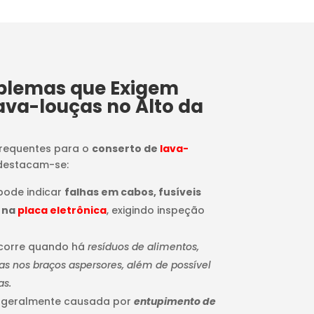
oblemas que Exigem
ava-louças no Alto da
frequentes para o
conserto de
lava-
 destacam-se:
 pode indicar
falhas em cabos, fusíveis
 na
placa eletrônica
, exigindo inspeção
ocorre quando há
resíduos de alimentos,
 nos braços aspersores, além de possível
as.
: geralmente causada por
entupimento de