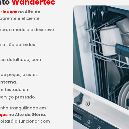
nto
Wandertec
a-louças
no Alto da
arente e eficiente:
arca, o modelo e descreve
rio são definidos
tico detalhado, com
o de peças, ajustes
interna
.
 é testado em
serviço prestado.
enha tranquilidade em
uças
no Alto da Glória
,
voltará a funcionar com