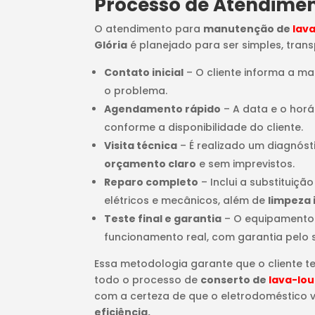
Processo de Atendime
O atendimento para
manutenção de
lav
Glória
é planejado para ser simples, transp
Contato inicial
– O cliente informa a m
o problema.
Agendamento rápido
– A data e o horá
conforme a disponibilidade do cliente.
Visita técnica
– É realizado um diagnós
orçamento claro
e sem imprevistos.
Reparo completo
– Inclui a substituiçã
elétricos e mecânicos, além de
limpeza 
Teste final e garantia
– O equipamento
funcionamento real, com garantia pelo 
Essa metodologia garante que o cliente t
todo o processo de
conserto de
lava-lo
com a certeza de que o eletrodoméstico 
eficiência.