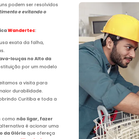
uns podem ser resolvidos
timento e evitando o
nica
Wandertec
:
ausa exata da falha,
s.
ava-louças no Alto da
bstituição por um modelo
eitamos a visita para
aior durabilidade.
cobrindo Curitiba e toda a
os como
não ligar, fazer
 alternativa é acionar uma
o da Glória
que ofereça