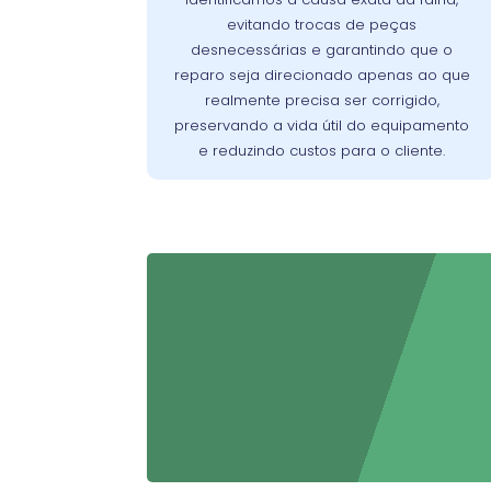
identificar com exatidão a origem dos
evitando trocas de peças
Assim, evitamos reparos
problemas.
desnecessárias e garantindo que o
desnecessários, preservamos a vida útil
reparo seja direcionado apenas ao que
do aparelho e asseguramos que o cliente
realmente precisa ser corrigido,
pague apenas pelo que realmente
preservando a vida útil do equipamento
precisa ser corrigido.
e reduzindo custos para o cliente.