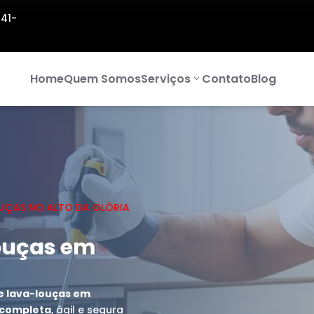
141-
Home
Quem Somos
Serviços
Contato
Blog
UÇAS NO ALTO DA GLÓRIA
ouças em
e lava-louças em
a completa
, ágil e segura