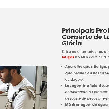
Principais Pr
Conserto de L
Glória
Entre os chamados mais 
louças
no Alto da Glória
,
Aparelho que não liga
:
queimados ou defeitos
cuidadosa.
Lavagem ineficiente
: 
entupimento ou problemas
desgaste de peças intern
Má drenagem da água