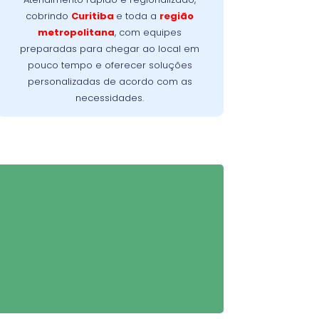
planejado para solucionar o problema
cobrindo
Curitiba
e toda a
região
no menor tempo possível, minimizando a
metropolitana
, com equipes
Nossa meta é
interrupção da sua rotina.
preparadas para chegar ao local em
oferecer conforto, confiança e resultados
pouco tempo e oferecer soluções
imediatos, do primeiro contato à
personalizadas de acordo com as
conclusão do serviço.
necessidades.