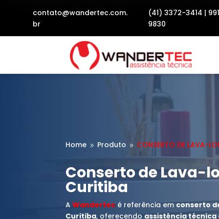
contato@wandertec.com.
(41) 3372-3414
|
99
br
9830
Home
Produto
CONSERTO DE LAVA-LO
9
9
Conserto de Lava-l
Curitiba
A
Wandertec
é referência em
conserto d
Curitiba
, oferecendo
assistência técnic