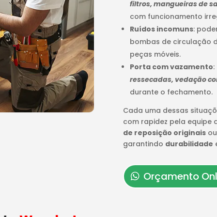
filtros, mangueiras de
com funcionamento irre
Ruídos incomuns
: pode
bombas de circulação d
peças móveis.
Porta com vazamento
:
ressecadas, vedação c
durante o fechamento.
Cada uma dessas situaçõ
com rapidez pela equipe
de reposição originais
ou
garantindo
durabilidade
Orçamento Onl