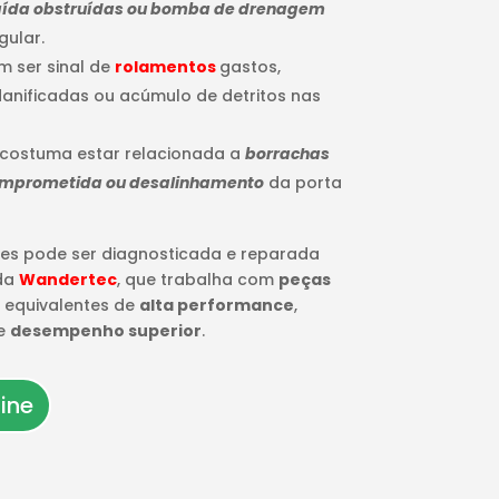
 saída obstruídas ou bomba de drenagem
gular.
m ser sinal de
rolamentos
gastos,
anificadas ou acúmulo de detritos nas
 costuma estar relacionada a
borrachas
omprometida ou desalinhamento
da porta
es pode ser diagnosticada e reparada
 da
Wandertec
, que trabalha com
peças
 equivalentes de
alta performance
,
e
desempenho superior
.
ine