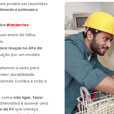
uns podem ser resolvidos
timento e evitando o
nica
Wandertec
:
ausa exata da falha,
s.
ava-louças no Alto da
tuição por um modelo
eitamos a visita para
aior durabilidade.
cobrindo Curitiba e toda a
os como
não ligar, fazer
 alternativa é acionar uma
to da XV
que ofereça