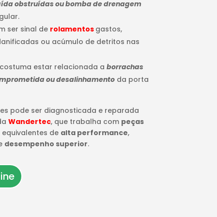
 saída obstruídas ou bomba de drenagem
gular.
m ser sinal de
rolamentos
gastos,
anificadas ou acúmulo de detritos nas
 costuma estar relacionada a
borrachas
omprometida ou desalinhamento
da porta
es pode ser diagnosticada e reparada
 da
Wandertec
, que trabalha com
peças
 equivalentes de
alta performance
,
e
desempenho superior
.
ine