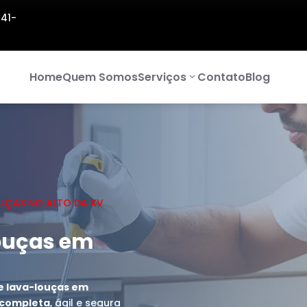
141-
Home
Quem Somos
Serviços
Contato
Blog
UÇAS NO ALTO DA XV
ouças em
e lava-louças em
a completa
, ágil e segura