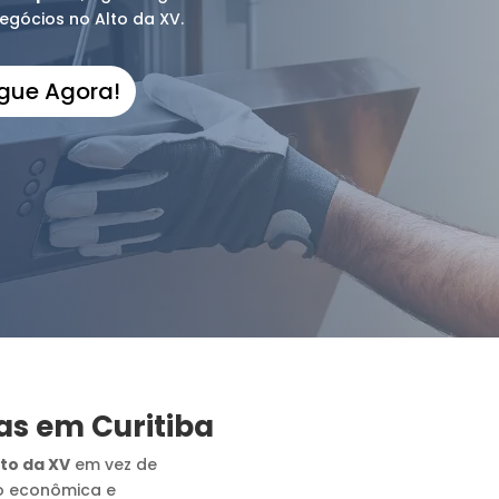
egócios no Alto da XV.
igue Agora!
as em Curitiba
lto da XV
em vez de
o econômica e