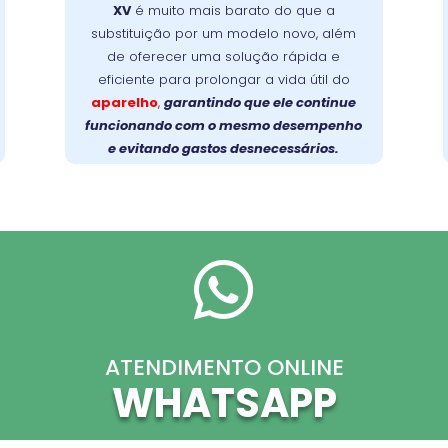
XV
é muito mais barato do que a
caras e devolve a eficiência original ao
substituição por um modelo novo, além
Faça a escolha
seu aparelho.
de oferecer uma solução rápida e
prolongue a vida útil da sua
inteligente:
eficiente para prolongar a vida útil do
lava-louças com um reparo profissional
aparelho
,
garantindo que ele continue
e de qualidade!
funcionando com o mesmo desempenho
e evitando gastos desnecessários.

ATENDIMENTO ONLINE
WHATSAPP