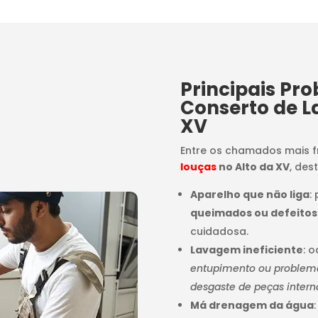
Principais Pr
Conserto de L
XV
Entre os chamados mais 
louças
no Alto da XV
, des
Aparelho que não liga
:
queimados ou defeitos
cuidadosa.
Lavagem ineficiente
: 
entupimento ou problemas
desgaste de peças intern
Má drenagem da água