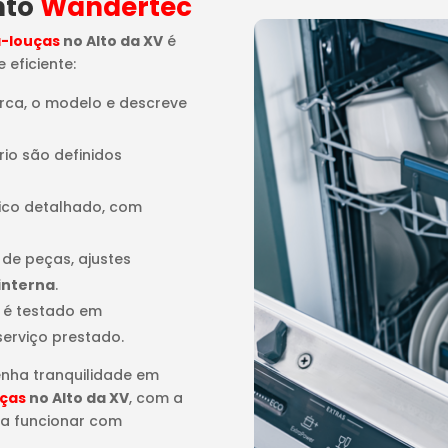
nto
Wandertec
a-louças
no Alto da XV
é
 eficiente:
arca, o modelo e descreve
rio são definidos
tico detalhado, com
o de peças, ajustes
interna
.
 é testado em
serviço prestado.
enha tranquilidade em
uças
no Alto da XV
, com a
 a funcionar com