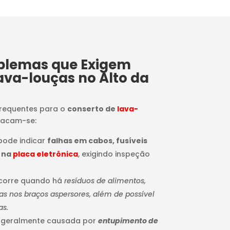
oblemas que Exigem
ava-louças no Alto da
frequentes para o
conserto de
lava-
tacam-se:
 pode indicar
falhas em cabos, fusíveis
 na
placa eletrônica
, exigindo inspeção
ocorre quando há
resíduos de alimentos,
 nos braços aspersores, além de possível
as.
: geralmente causada por
entupimento de