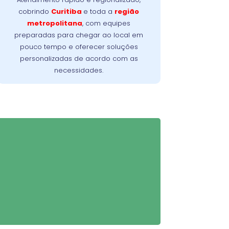
planejado para solucionar o problema
cobrindo
Curitiba
e toda a
região
no menor tempo possível, minimizando a
metropolitana
, com equipes
Nossa meta é
interrupção da sua rotina.
preparadas para chegar ao local em
oferecer conforto, confiança e resultados
pouco tempo e oferecer soluções
imediatos, do primeiro contato à
personalizadas de acordo com as
conclusão do serviço.
necessidades.