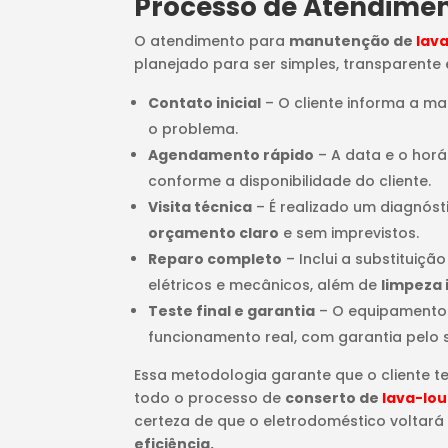
Processo de Atendime
O atendimento para
manutenção de
lav
planejado para ser simples, transparente e
Contato inicial
– O cliente informa a m
o problema.
Agendamento rápido
– A data e o horá
conforme a disponibilidade do cliente.
Visita técnica
– É realizado um diagnós
orçamento claro
e sem imprevistos.
Reparo completo
– Inclui a substituiçã
elétricos e mecânicos, além de
limpeza 
Teste final e garantia
– O equipamento
funcionamento real, com garantia pelo 
Essa metodologia garante que o cliente t
todo o processo de
conserto de
lava-lo
certeza de que o eletrodoméstico voltará
eficiência.