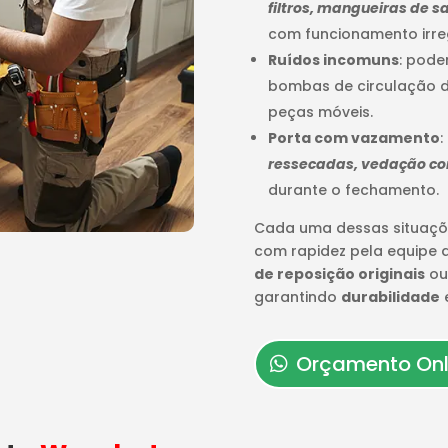
filtros, mangueiras de
com funcionamento irre
Ruídos incomuns
: pode
bombas de circulação d
peças móveis.
Porta com vazamento
:
ressecadas, vedação c
durante o fechamento.
Cada uma dessas situaçõ
com rapidez pela equipe
de reposição originais
ou
garantindo
durabilidade
Orçamento Onl