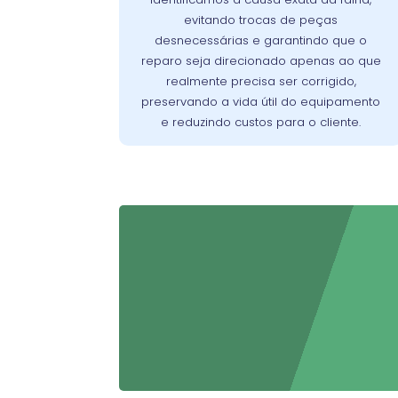
identificar com exatidão a origem dos
evitando trocas de peças
Assim, evitamos reparos
problemas.
desnecessárias e garantindo que o
desnecessários, preservamos a vida útil
reparo seja direcionado apenas ao que
do aparelho e asseguramos que o cliente
realmente precisa ser corrigido,
pague apenas pelo que realmente
preservando a vida útil do equipamento
precisa ser corrigido.
e reduzindo custos para o cliente.