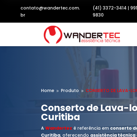
contato@wandertec.com.
(41) 3372-3414
|
99
br
9830
Home
Produto
CONSERTO DE LAVA-LO
9
9
Conserto de Lava-l
Curitiba
A
Wandertec
é referência em
conserto d
Curitiba
, oferecendo
assistência técnic