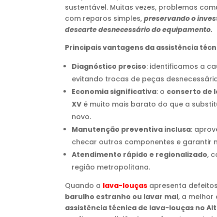
sustentável. Muitas vezes, problemas com
com reparos simples,
preservando o inves
descarte desnecessário do equipamento.
Principais vantagens da assistência téc
Diagnóstico preciso
: identificamos a c
evitando trocas de peças desnecessária
Economia significativa
: o
conserto de l
XV
é muito mais barato do que a substi
novo.
Manutenção preventiva inclusa
: aprov
checar outros componentes e garantir m
Atendimento rápido e regionalizado
, 
região metropolitana.
Quando a
lava-louças
apresenta defeit
barulho estranho ou lavar mal
, a melhor
assistência técnica de lava-louças no Al