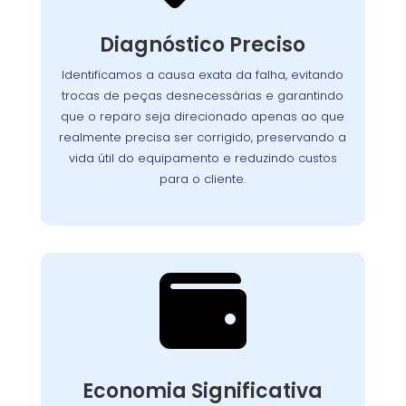
Nosso processo detalhado garante que cada
seja analisado
lava-louças
componente da
Diagnóstico Preciso
com atenção. Utilizamos equipamentos de
teste avançados para identificar com exatidão
Identificamos a causa exata da falha, evitando
Assim, evitamos
a origem dos problemas.
trocas de peças desnecessárias e garantindo
reparos desnecessários, preservamos a vida útil
que o reparo seja direcionado apenas ao que
do aparelho e asseguramos que o cliente
realmente precisa ser corrigido, preservando a
pague apenas pelo que realmente precisa ser
vida útil do equipamento e reduzindo custos
corrigido.
para o cliente.

Custo-Benefício
Garantido
Recuperar o desempenho do seu
Economia Significativa
conserto
equipamento é simples e rápido. O