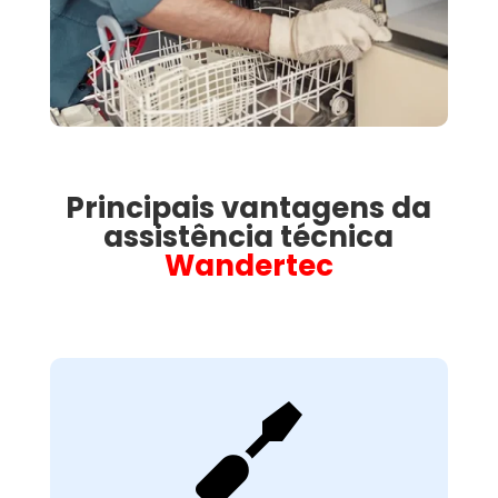
Principais vantagens da
assistência técnica
Wandertec

Avaliação Técnica
Detalhada