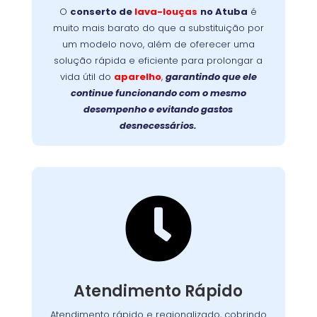
garante mais
no Atuba
lava-louças
de
O
conserto de
lava-louças
no Atuba
é
durabilidade, evita trocas caras e devolve a
muito mais barato do que a substituição por
Faça a
eficiência original ao seu aparelho.
um modelo novo, além de oferecer uma
prolongue a vida útil da
escolha inteligente:
solução rápida e eficiente para prolongar a
sua lava-louças com um reparo profissional e
vida útil do
aparelho
,
garantindo que ele
de qualidade!
continue funcionando com o mesmo
desempenho e evitando gastos
desnecessários.

Suporte Ágil e Eficiente
Com equipes preparadas e logística eficiente,
chegamos até você com agilidade, em
. Cada
região metropolitana
e
Curitiba
Atendimento Rápido
atendimento é planejado para solucionar o
problema no menor tempo possível,
Atendimento rápido e regionalizado, cobrindo