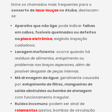
Entre os chamados mais frequentes para o
conserto de
lava-louças
no Atuba
, destacam-
se:
Aparelho que não liga
: pode indicar
falhas
em cabos, fusíveis queimados ou defeitos
na
placa eletrônica
, exigindo inspeção
cuidadosa.
Lavagem ineficiente
: ocorre quando há
resíduos de alimentos, entupimento ou
problemas nos braços aspersores, além de
possível desgaste de peças internas.
Má drenagem da água
: geralmente causada
por
entupimento de filtros, mangueiras de
saída obstruídas ou bomba de drenagem
com funcionamento irregular.
Ruídos incomuns
: podem ser sinal de
rolamentos
gastos, bombas de circulação