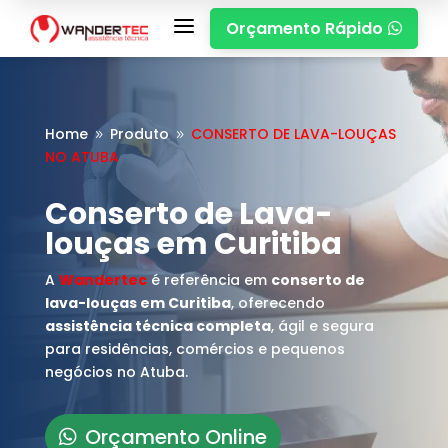
a
Orçamento Rápido

Home
Produto
CONSERTO DE LAVA-LOUÇAS
9
9
NO ATUBA
Conserto de Lava-
louças em Curitiba
A
Wandertec
é referência em
conserto de
lava-louças em Curitiba
, oferecendo
assistência técnica completa
, ágil e segura
para residências, comércios e pequenos
negócios no Atuba.
Orçamento Online