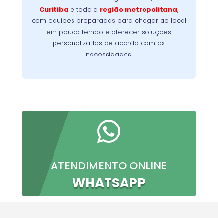
Nossa
minimizando a interrupção da sua rotina.
Curitiba
e toda a
região metropolitana
,
meta é oferecer conforto, confiança e
com equipes preparadas para chegar ao local
resultados imediatos, do primeiro contato à
em pouco tempo e oferecer soluções
conclusão do serviço.
personalizadas de acordo com as
necessidades.

ATENDIMENTO ONLINE
WHATSAPP