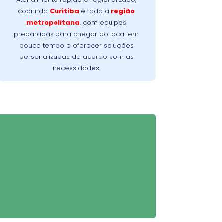
planejado para solucionar o problema
cobrindo
Curitiba
e toda a
região
no menor tempo possível, minimizando a
metropolitana
, com equipes
Nossa meta é
interrupção da sua rotina.
preparadas para chegar ao local em
oferecer conforto, confiança e resultados
pouco tempo e oferecer soluções
imediatos, do primeiro contato à
personalizadas de acordo com as
conclusão do serviço.
necessidades.