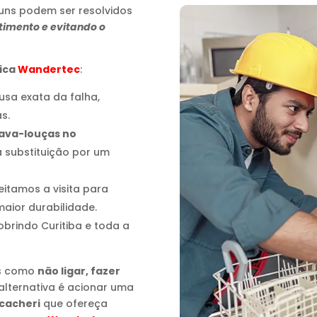
uns podem ser resolvidos
timento e evitando o
nica
Wandertec
:
ausa exata da falha,
s.
lava-louças no
 substituição por um
eitamos a visita para
aior durabilidade.
cobrindo Curitiba e toda a
os como
não ligar, fazer
 alternativa é acionar uma
acacheri
que ofereça