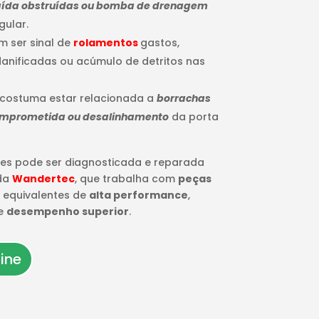
 saída obstruídas ou bomba de drenagem
gular.
m ser sinal de
rolamentos
gastos,
anificadas ou acúmulo de detritos nas
 costuma estar relacionada a
borrachas
omprometida ou desalinhamento
da porta
es pode ser diagnosticada e reparada
 da
Wandertec
, que trabalha com
peças
 equivalentes de
alta performance
,
e
desempenho superior
.
ine