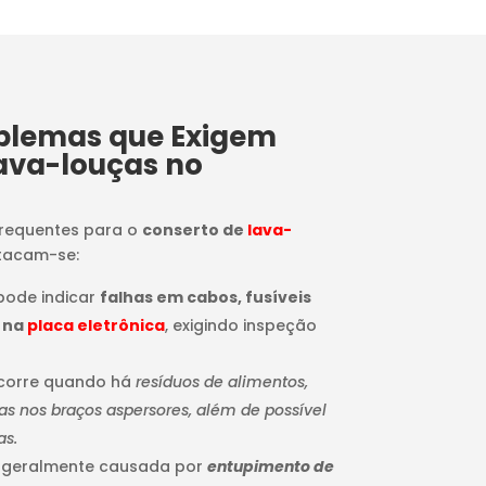
oblemas que Exigem
ava-louças no
frequentes para o
conserto de
lava-
stacam-se:
 pode indicar
falhas em cabos, fusíveis
 na
placa eletrônica
, exigindo inspeção
ocorre quando há
resíduos de alimentos,
 nos braços aspersores, além de possível
as.
: geralmente causada por
entupimento de