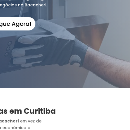
egócios no Bacacheri.
igue Agora!
as em Curitiba
acacheri
em vez de
o econômica e