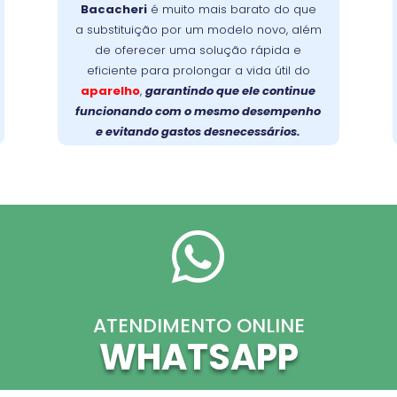
Bacacheri
é muito mais barato do que
evita trocas caras e devolve a eficiência
a substituição por um modelo novo, além
Faça a
original ao seu aparelho.
de oferecer uma solução rápida e
prolongue a vida
escolha inteligente:
eficiente para prolongar a vida útil do
útil da sua lava-louças com um reparo
aparelho
,
garantindo que ele continue
profissional e de qualidade!
funcionando com o mesmo desempenho
e evitando gastos desnecessários.

ATENDIMENTO ONLINE
WHATSAPP