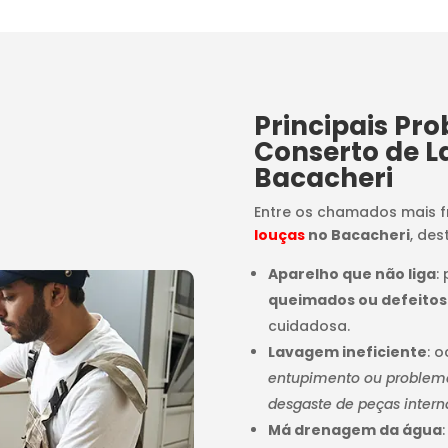
Principais Pr
Conserto de L
Bacacheri
Entre os chamados mais 
louças
no Bacacheri
, de
Aparelho que não liga
:
queimados ou defeitos
cuidadosa.
Lavagem ineficiente
: 
entupimento ou problemas
desgaste de peças intern
Má drenagem da água