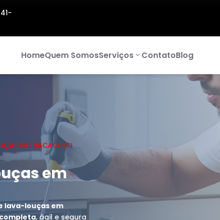
141-
Home
Quem Somos
Serviços
Contato
Blog
UÇAS NO BACACHERI
ouças em
e lava-louças em
a completa
, ágil e segura