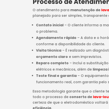
Processo de Atendime
O atendimento para
manutenção de
lav
planejado para ser simples, transparente e
Contato inicial
– O cliente informa a m
o problema.
Agendamento rápido
– A data e o horá
conforme a disponibilidade do cliente.
Visita técnica
– É realizado um diagnós
orçamento claro
e sem imprevistos.
Reparo completo
– Inclui a substituiçã
elétricos e mecânicos, além de
limpeza 
Teste final e garantia
– O equipamento
funcionamento real, com garantia pelo 
Essa metodologia garante que o cliente t
todo o processo de
conserto de
lava-lo
certeza de que o eletrodoméstico voltará
eficiência.