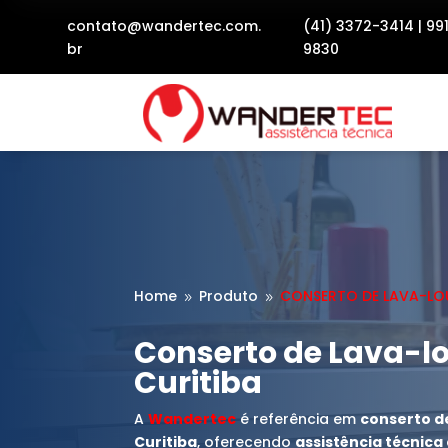
contato@wandertec.com.
(41) 3372-3414
|
99
br
9830
Home
Produto
CONSERTO DE LAVA-LO
9
9
Conserto de Lava-l
Curitiba
A
Wandertec
é referência em
conserto d
Curitiba
, oferecendo
assistência técnic