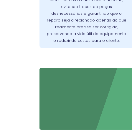
identificar com exatidão a origem dos
evitando trocas de peças
Assim, evitamos reparos
problemas.
desnecessárias e garantindo que o
desnecessários, preservamos a vida útil
reparo seja direcionado apenas ao que
do aparelho e asseguramos que o cliente
realmente precisa ser corrigido,
pague apenas pelo que realmente
preservando a vida útil do equipamento
precisa ser corrigido.
e reduzindo custos para o cliente.