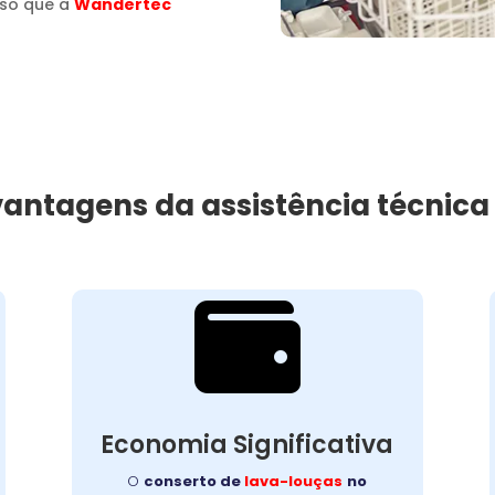
sso que a
Wandertec
 vantagens da assistência técnic

Custo-Benefício
Garantido
Recuperar o desempenho do seu
Economia Significativa
equipamento é simples e rápido. O
no
lava-louças
conserto de
O
conserto de
lava-louças
no
garante mais durabilidade,
Bacacheri