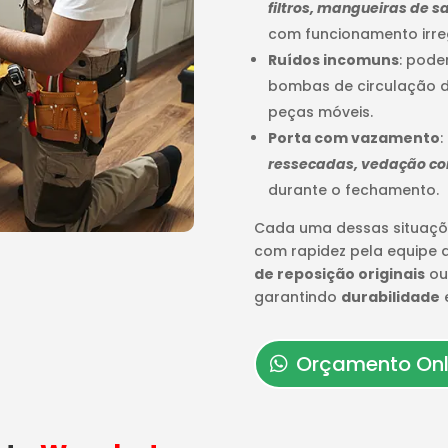
filtros, mangueiras de
com funcionamento irre
Ruídos incomuns
: pode
bombas de circulação d
peças móveis.
Porta com vazamento
:
ressecadas, vedação c
durante o fechamento.
Cada uma dessas situaçõ
com rapidez pela equipe
de reposição originais
ou
garantindo
durabilidade
Orçamento Onl