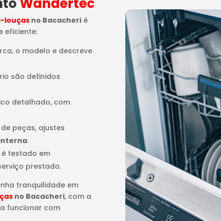
nto
Wandertec
a-louças
no Bacacheri
é
 eficiente:
arca, o modelo e descreve
rio são definidos
tico detalhado, com
o de peças, ajustes
interna
.
 é testado em
serviço prestado.
enha tranquilidade em
uças
no Bacacheri
, com a
 a funcionar com