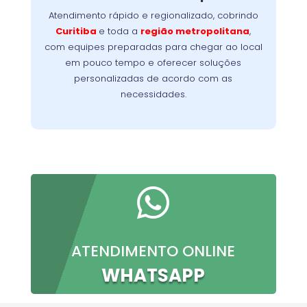
problema no menor tempo possível,
Atendimento rápido e regionalizado, cobrindo
Nossa
minimizando a interrupção da sua rotina.
Curitiba
e toda a
região metropolitana
,
meta é oferecer conforto, confiança e
com equipes preparadas para chegar ao local
resultados imediatos, do primeiro contato à
em pouco tempo e oferecer soluções
conclusão do serviço.
personalizadas de acordo com as
necessidades.

ATENDIMENTO ONLINE
WHATSAPP