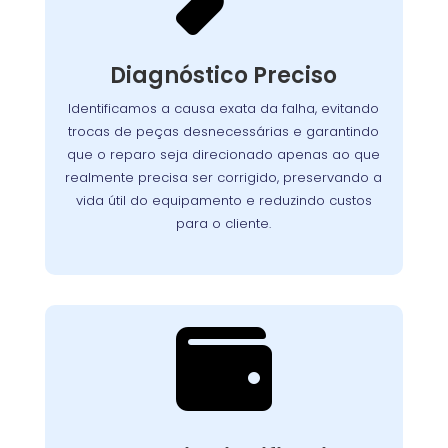
Nosso processo detalhado garante que cada
seja analisado
lava-louças
componente da
Diagnóstico Preciso
com atenção. Utilizamos equipamentos de
teste avançados para identificar com exatidão
Identificamos a causa exata da falha, evitando
Assim, evitamos
a origem dos problemas.
trocas de peças desnecessárias e garantindo
reparos desnecessários, preservamos a vida útil
que o reparo seja direcionado apenas ao que
do aparelho e asseguramos que o cliente
realmente precisa ser corrigido, preservando a
pague apenas pelo que realmente precisa ser
vida útil do equipamento e reduzindo custos
corrigido.
para o cliente.

Custo-Benefício
Garantido
Recuperar o desempenho do seu