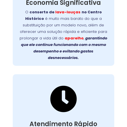
Economia Significativa
conserto
equipamento é simples e rápido. O
garante
no Centro Histórico
lava-louças
de
O
conserto de
lava-louças
no Centro
mais durabilidade, evita trocas caras e devolve
Histórico
é muito mais barato do que a
Faça a
a eficiência original ao seu aparelho.
substituição por um modelo novo, além de
prolongue a vida útil da
escolha inteligente:
oferecer uma solução rápida e eficiente para
sua lava-louças com um reparo profissional e
prolongar a vida útil do
aparelho
,
garantindo
de qualidade!
que ele continue funcionando com o mesmo
desempenho e evitando gastos
desnecessários.

Suporte Ágil e Eficiente
Com equipes preparadas e logística eficiente,
chegamos até você com agilidade, em
. Cada
região metropolitana
e
Curitiba
Atendimento Rápido
atendimento é planejado para solucionar o