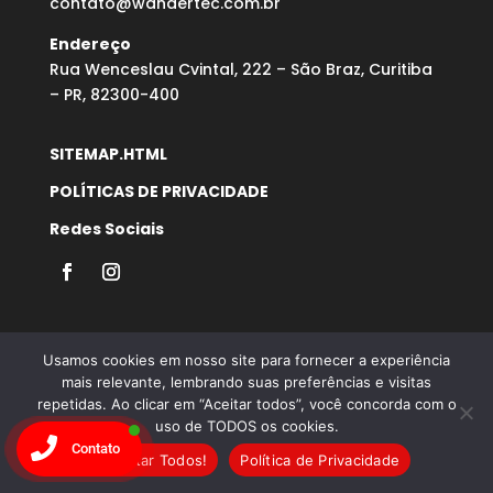
contato@wandertec.com.br
Endereço
Rua Wenceslau Cvintal, 222 – São Braz, Curitiba
– PR, 82300-400
SITEMAP.HTML
POLÍTICAS DE PRIVACIDADE
Redes Sociais
Usamos cookies em nosso site para fornecer a experiência
mais relevante, lembrando suas preferências e visitas
repetidas. Ao clicar em “Aceitar todos”, você concorda com o
uso de TODOS os cookies.
Desenvolvido por Agência Microsenior | Websites e
Contato
Posicionamento Google
Aceitar Todos!
Política de Privacidade