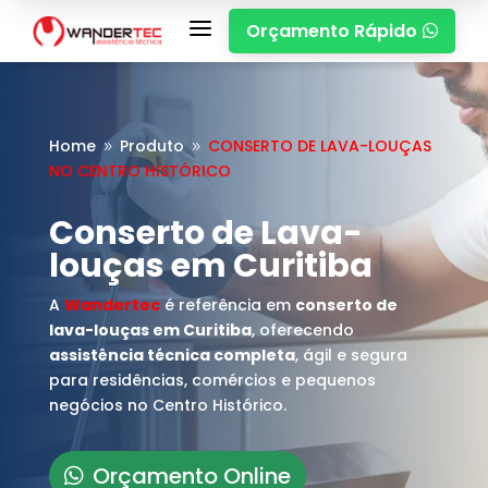
a
Orçamento Rápido

Home
Produto
CONSERTO DE LAVA-LOUÇAS
9
9
NO CENTRO HISTÓRICO
Conserto de Lava-
louças em Curitiba
A
Wandertec
é referência em
conserto de
lava-louças em Curitiba
, oferecendo
assistência técnica completa
, ágil e segura
para residências, comércios e pequenos
negócios no Centro Histórico.
Orçamento Online