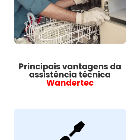
Principais vantagens da
assistência técnica
Wandertec

Avaliação Técnica
Detalhada