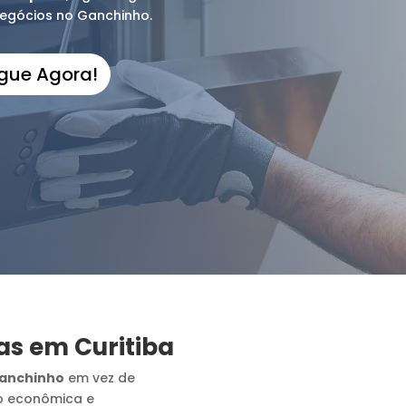
negócios no Ganchinho.
igue Agora!
as em Curitiba
anchinho
em vez de
o econômica e