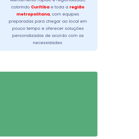
planejado para solucionar o problema
cobrindo
Curitiba
e toda a
região
no menor tempo possível, minimizando a
metropolitana
, com equipes
Nossa meta é
interrupção da sua rotina.
preparadas para chegar ao local em
oferecer conforto, confiança e resultados
pouco tempo e oferecer soluções
imediatos, do primeiro contato à
personalizadas de acordo com as
conclusão do serviço.
necessidades.