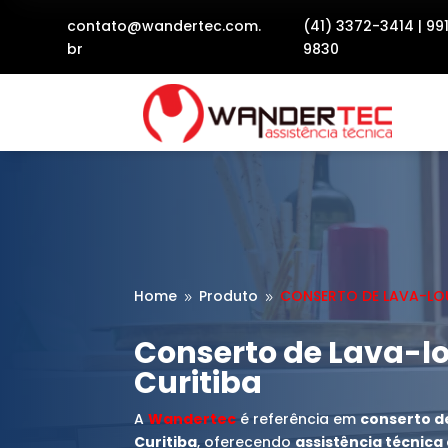
contato@wandertec.com.
(41) 3372-3414
|
99
br
9830
Home
Produto
CONSERTO DE LAVA-L
9
9
Conserto de Lava-l
Curitiba
A
Wandertec
é referência em
conserto d
Curitiba
, oferecendo
assistência técnic