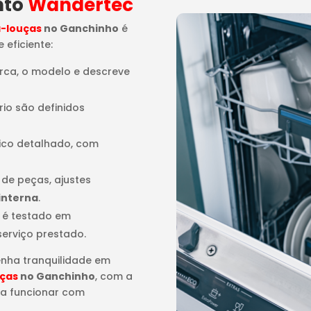
nto
Wandertec
a-louças
no Ganchinho
é
 eficiente:
arca, o modelo e descreve
rio são definidos
tico detalhado, com
o de peças, ajustes
interna
.
 é testado em
serviço prestado.
enha tranquilidade em
uças
no Ganchinho
, com a
 a funcionar com