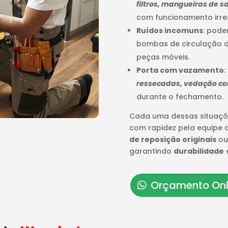
filtros, mangueiras de
com funcionamento irre
Ruídos incomuns
: pode
bombas de circulação d
peças móveis.
Porta com vazamento
:
ressecadas, vedação c
durante o fechamento.
Cada uma dessas situaçõ
com rapidez pela equipe
de reposição originais
ou
garantindo
durabilidade
Orçamento Onl