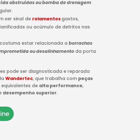
 saída obstruídas ou bomba de drenagem
gular.
m ser sinal de
rolamentos
gastos,
anificadas ou acúmulo de detritos nas
 costuma estar relacionada a
borrachas
omprometida ou desalinhamento
da porta
es pode ser diagnosticada e reparada
 da
Wandertec
, que trabalha com
peças
 equivalentes de
alta performance
,
e
desempenho superior
.
ine