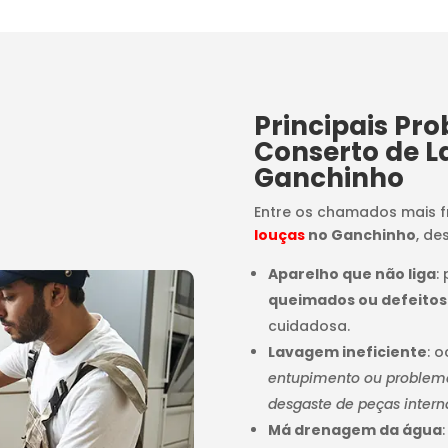
Principais Pr
Conserto de L
Ganchinho
Entre os chamados mais 
louças
no Ganchinho
, de
Aparelho que não liga
:
queimados ou defeitos
cuidadosa.
Lavagem ineficiente
: 
entupimento ou problemas
desgaste de peças intern
Má drenagem da água