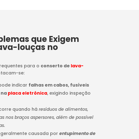
oblemas que Exigem
ava-louças no
frequentes para o
conserto de
lava-
stacam-se:
 pode indicar
falhas em cabos, fusíveis
 na
placa eletrônica
, exigindo inspeção
ocorre quando há
resíduos de alimentos,
 nos braços aspersores, além de possível
as.
: geralmente causada por
entupimento de