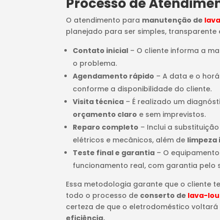
Processo de Atendime
O atendimento para
manutenção de
lav
planejado para ser simples, transparente e
Contato inicial
– O cliente informa a m
o problema.
Agendamento rápido
– A data e o horá
conforme a disponibilidade do cliente.
Visita técnica
– É realizado um diagnós
orçamento claro
e sem imprevistos.
Reparo completo
– Inclui a substituiçã
elétricos e mecânicos, além de
limpeza 
Teste final e garantia
– O equipamento
funcionamento real, com garantia pelo 
Essa metodologia garante que o cliente t
todo o processo de
conserto de
lava-lo
certeza de que o eletrodoméstico voltará
eficiência.