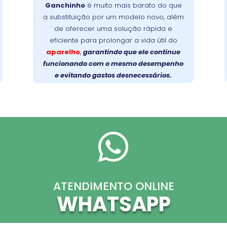
Ganchinho
é muito mais barato do que
evita trocas caras e devolve a eficiência
a substituição por um modelo novo, além
Faça a
original ao seu aparelho.
de oferecer uma solução rápida e
prolongue a vida
escolha inteligente:
eficiente para prolongar a vida útil do
útil da sua lava-louças com um reparo
aparelho
,
garantindo que ele continue
profissional e de qualidade!
funcionando com o mesmo desempenho
e evitando gastos desnecessários.

ATENDIMENTO ONLINE
WHATSAPP