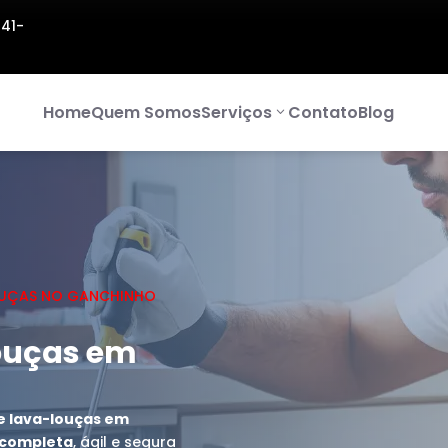
141-
Home
Quem Somos
Serviços
Contato
Blog
OUÇAS NO GANCHINHO
ouças em
e lava-louças em
a completa
, ágil e segura