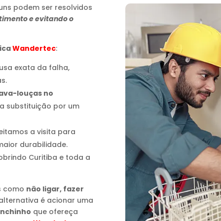
uns podem ser resolvidos
timento e evitando o
nica
Wandertec
:
ausa exata da falha,
s.
lava-louças no
a substituição por um
eitamos a visita para
aior durabilidade.
cobrindo Curitiba e toda a
os como
não ligar, fazer
 alternativa é acionar uma
anchinho
que ofereça