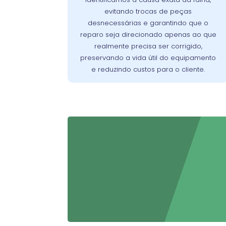
identificar com exatidão a origem dos
evitando trocas de peças
Assim, evitamos reparos
problemas.
desnecessárias e garantindo que o
desnecessários, preservamos a vida útil
reparo seja direcionado apenas ao que
do aparelho e asseguramos que o cliente
realmente precisa ser corrigido,
pague apenas pelo que realmente
preservando a vida útil do equipamento
precisa ser corrigido.
e reduzindo custos para o cliente.