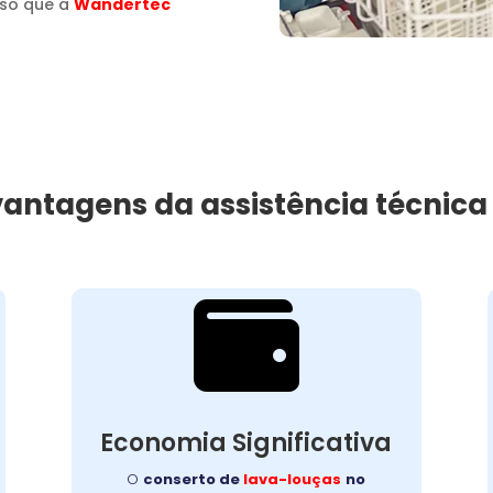
sso que a
Wandertec
 vantagens da assistência técnic

Custo-Benefício
Garantido
Recuperar o desempenho do seu
Economia Significativa
equipamento é simples e rápido. O
no
lava-louças
conserto de
O
conserto de
lava-louças
no
garante mais durabilidade,
Ganchinho