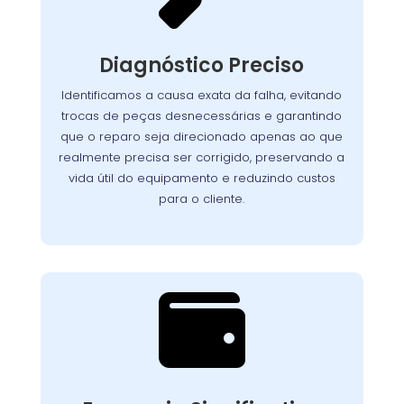
Nosso processo detalhado garante que cada
seja analisado
lava-louças
componente da
Diagnóstico Preciso
com atenção. Utilizamos equipamentos de
teste avançados para identificar com exatidão
Identificamos a causa exata da falha, evitando
Assim, evitamos
a origem dos problemas.
trocas de peças desnecessárias e garantindo
reparos desnecessários, preservamos a vida útil
que o reparo seja direcionado apenas ao que
do aparelho e asseguramos que o cliente
realmente precisa ser corrigido, preservando a
pague apenas pelo que realmente precisa ser
vida útil do equipamento e reduzindo custos
corrigido.
para o cliente.

Custo-Benefício
Garantido
Recuperar o desempenho do seu