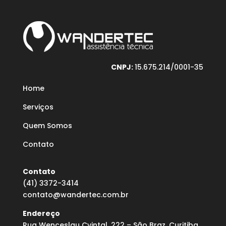
CNPJ:
15.675.214/0001-35
Home
Serviços
Quem Somos
Contato
Contato
(41) 3372-3414
contato@wandertec.com.br
Endereço
Rua Wenceslau Cvintal, 222 – São Braz, Curitiba