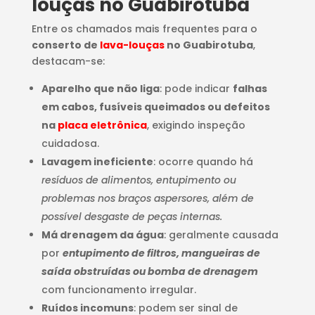
louças no Guabirotuba
Entre os chamados mais frequentes para o
conserto de
lava-louças
no Guabirotuba
,
destacam-se:
Aparelho que não liga
: pode indicar
falhas
em cabos, fusíveis queimados ou defeitos
na
placa eletrônica
, exigindo inspeção
cuidadosa.
Lavagem ineficiente
: ocorre quando há
resíduos de alimentos, entupimento ou
problemas nos braços aspersores, além de
possível desgaste de peças internas.
Má drenagem da água
: geralmente causada
por
entupimento de filtros, mangueiras de
saída obstruídas ou bomba de drenagem
com funcionamento irregular.
Ruídos incomuns
: podem ser sinal de