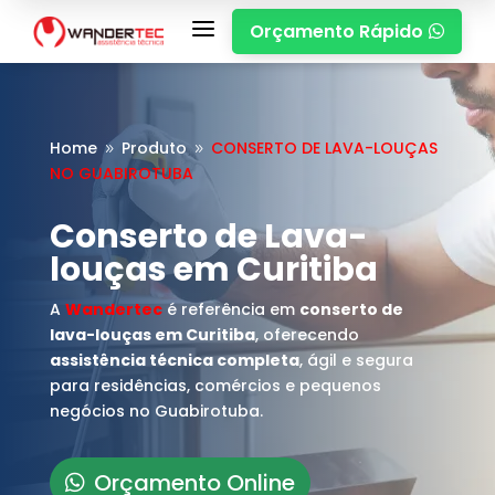
a
Orçamento Rápido

Home
Produto
CONSERTO DE LAVA-LOUÇAS
9
9
NO GUABIROTUBA
Conserto de Lava-
louças em Curitiba
A
Wandertec
é referência em
conserto de
lava-louças em Curitiba
, oferecendo
assistência técnica completa
, ágil e segura
para residências, comércios e pequenos
negócios no Guabirotuba.
Orçamento Online