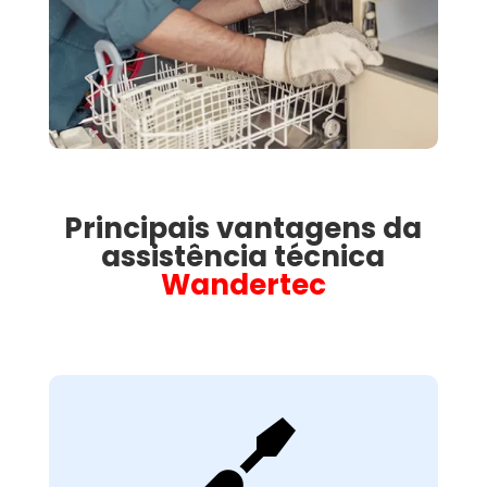
Principais vantagens da
assistência técnica
Wandertec

Avaliação Técnica
Detalhada