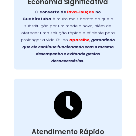
Economia Significativa
conserto
equipamento é simples e rápido. O
garante
no Guabirotuba
lava-louças
de
O
conserto de
lava-louças
no
mais durabilidade, evita trocas caras e devolve
Guabirotuba
é muito mais barato do que a
Faça a
a eficiência original ao seu aparelho.
substituição por um modelo novo, além de
prolongue a vida útil da
escolha inteligente:
oferecer uma solução rápida e eficiente para
sua lava-louças com um reparo profissional e
prolongar a vida útil do
aparelho
,
garantindo
de qualidade!
que ele continue funcionando com o mesmo
desempenho e evitando gastos
desnecessários.

Suporte Ágil e Eficiente
Com equipes preparadas e logística eficiente,
chegamos até você com agilidade, em
. Cada
região metropolitana
e
Curitiba
Atendimento Rápido
atendimento é planejado para solucionar o