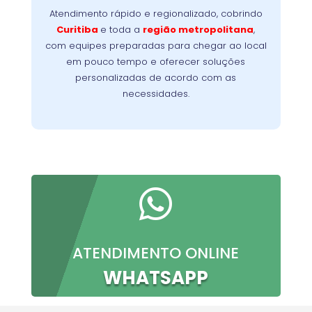
problema no menor tempo possível,
Atendimento rápido e regionalizado, cobrindo
Nossa
minimizando a interrupção da sua rotina.
Curitiba
e toda a
região metropolitana
,
meta é oferecer conforto, confiança e
com equipes preparadas para chegar ao local
resultados imediatos, do primeiro contato à
em pouco tempo e oferecer soluções
conclusão do serviço.
personalizadas de acordo com as
necessidades.

ATENDIMENTO ONLINE
WHATSAPP