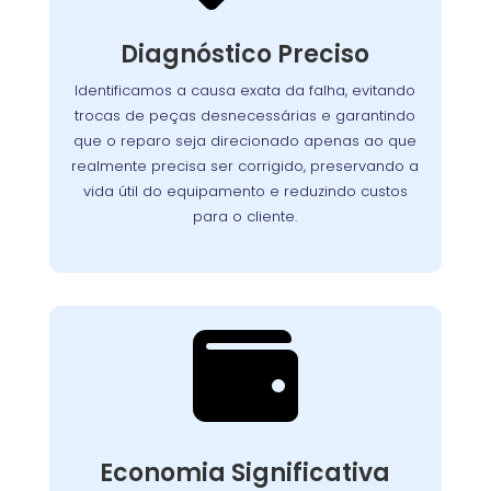
Nosso processo detalhado garante que cada
seja analisado
lava-louças
componente da
Diagnóstico Preciso
com atenção. Utilizamos equipamentos de
teste avançados para identificar com exatidão
Identificamos a causa exata da falha, evitando
Assim, evitamos
a origem dos problemas.
trocas de peças desnecessárias e garantindo
reparos desnecessários, preservamos a vida útil
que o reparo seja direcionado apenas ao que
do aparelho e asseguramos que o cliente
realmente precisa ser corrigido, preservando a
pague apenas pelo que realmente precisa ser
vida útil do equipamento e reduzindo custos
corrigido.
para o cliente.

Custo-Benefício
Garantido
Recuperar o desempenho do seu
Economia Significativa
conserto
equipamento é simples e rápido. O