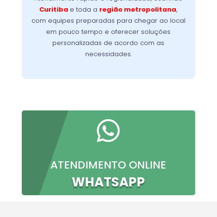
Nossa
minimizando a interrupção da sua rotina.
Curitiba
e toda a
região metropolitana
,
meta é oferecer conforto, confiança e
com equipes preparadas para chegar ao local
resultados imediatos, do primeiro contato à
em pouco tempo e oferecer soluções
conclusão do serviço.
personalizadas de acordo com as
necessidades.

ATENDIMENTO ONLINE
WHATSAPP