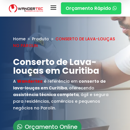
a
Orçamento Rápido

Home
Produto
CONSERTO DE LAVA-LOUÇAS
9
9
NO PAROLIN
Conserto de Lava-
louças em Curitiba
A
Wandertec
é referência em
conserto de
lava-louças em Curitiba
, oferecendo
assistência técnica completa
, ágil e segura
para residências, comércios e pequenos
negócios no Parolin.
Orçamento Online