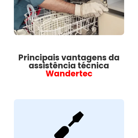
Principais vantagens da
assistência técnica
Wandertec

Avaliação Técnica
Detalhada