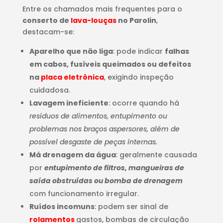
Entre os chamados mais frequentes para o
conserto de
lava-louças
no Parolin
,
destacam-se:
Aparelho que não liga
: pode indicar
falhas
em cabos, fusíveis queimados ou defeitos
na
placa eletrônica
, exigindo inspeção
cuidadosa.
Lavagem ineficiente
: ocorre quando há
resíduos de alimentos, entupimento ou
problemas nos braços aspersores, além de
possível desgaste de peças internas.
Má drenagem da água
: geralmente causada
por
entupimento de filtros, mangueiras de
saída obstruídas ou bomba de drenagem
com funcionamento irregular.
Ruídos incomuns
: podem ser sinal de
rolamentos
gastos, bombas de circulação