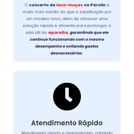
garante mais
no Parolin
lava-louças
de
O
conserto de
lava-louças
no Parolin
é
durabilidade, evita trocas caras e devolve a
muito mais barato do que a substituição por
Faça a
eficiência original ao seu aparelho.
um modelo novo, além de oferecer uma
prolongue a vida útil da
escolha inteligente:
solução rápida e eficiente para prolongar a
sua lava-louças com um reparo profissional e
vida útil do
aparelho
,
garantindo que ele
de qualidade!
continue funcionando com o mesmo
desempenho e evitando gastos
desnecessários.

Suporte Ágil e Eficiente
Com equipes preparadas e logística eficiente,
chegamos até você com agilidade, em
. Cada
região metropolitana
e
Curitiba
Atendimento Rápido
atendimento é planejado para solucionar o
problema no menor tempo possível,
Atendimento rápido e regionalizado, cobrindo