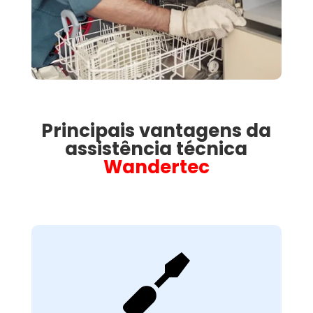
Principais vantagens da
assistência técnica
Wandertec

Avaliação Técnica
Detalhada