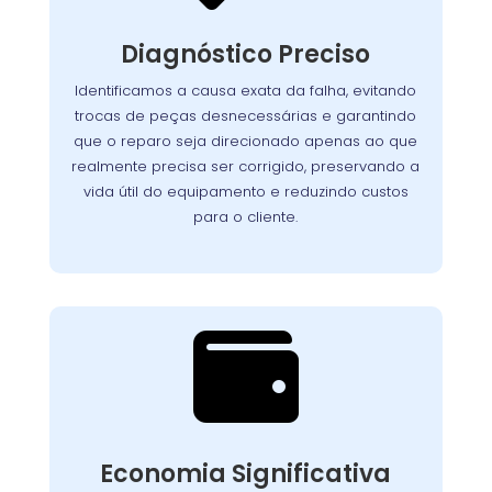
Nosso processo detalhado garante que cada
seja analisado
lava-louças
componente da
Diagnóstico Preciso
com atenção. Utilizamos equipamentos de
teste avançados para identificar com exatidão
Identificamos a causa exata da falha, evitando
Assim, evitamos
a origem dos problemas.
trocas de peças desnecessárias e garantindo
reparos desnecessários, preservamos a vida útil
que o reparo seja direcionado apenas ao que
do aparelho e asseguramos que o cliente
realmente precisa ser corrigido, preservando a
pague apenas pelo que realmente precisa ser
vida útil do equipamento e reduzindo custos
corrigido.
para o cliente.

Custo-Benefício
Garantido
Recuperar o desempenho do seu
Economia Significativa
conserto
equipamento é simples e rápido. O