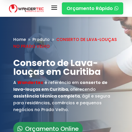
a
Orçamento Rápido

Home
Produto
CONSERTO DE LAVA-LOUÇAS
9
9
NO PRADO VELHO
Conserto de Lava-
louças em Curitiba
A
Wandertec
é referência em
conserto de
lava-louças em Curitiba
, oferecendo
assistência técnica completa
, ágil e segura
para residências, comércios e pequenos
negócios no Prado Velho.
Orçamento Online