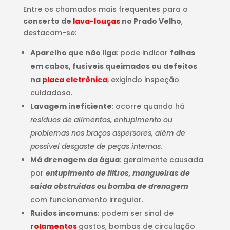
Entre os chamados mais frequentes para o
conserto de
lava-louças
no Prado Velho
,
destacam-se:
Aparelho que não liga
: pode indicar
falhas
em cabos, fusíveis queimados ou defeitos
na
placa eletrônica
, exigindo inspeção
cuidadosa.
Lavagem ineficiente
: ocorre quando há
resíduos de alimentos, entupimento ou
problemas nos braços aspersores, além de
possível desgaste de peças internas.
Má drenagem da água
: geralmente causada
por
entupimento de filtros, mangueiras de
saída obstruídas ou bomba de drenagem
com funcionamento irregular.
Ruídos incomuns
: podem ser sinal de
rolamentos
gastos, bombas de circulação