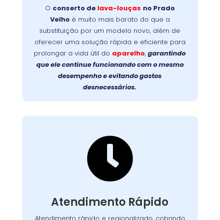
garante mais
no Prado Velho
lava-louças
de
O
conserto de
lava-louças
no Prado
durabilidade, evita trocas caras e devolve a
Velho
é muito mais barato do que a
Faça a
eficiência original ao seu aparelho.
substituição por um modelo novo, além de
prolongue a vida útil da
escolha inteligente:
oferecer uma solução rápida e eficiente para
sua lava-louças com um reparo profissional e
prolongar a vida útil do
aparelho
,
garantindo
de qualidade!
que ele continue funcionando com o mesmo
desempenho e evitando gastos
desnecessários.

Suporte Ágil e Eficiente
Com equipes preparadas e logística eficiente,
chegamos até você com agilidade, em
. Cada
região metropolitana
e
Curitiba
Atendimento Rápido
atendimento é planejado para solucionar o
problema no menor tempo possível,
Atendimento rápido e regionalizado, cobrindo