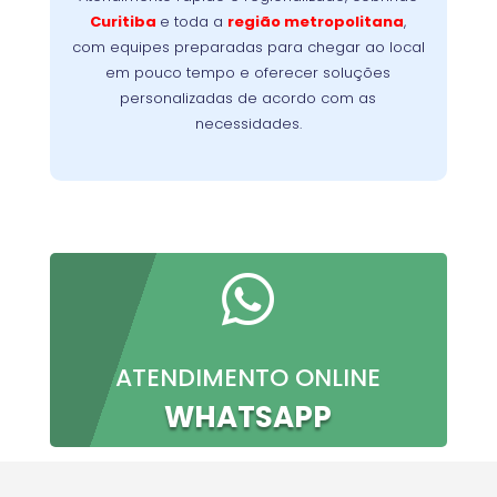
Nossa
minimizando a interrupção da sua rotina.
Curitiba
e toda a
região metropolitana
,
meta é oferecer conforto, confiança e
com equipes preparadas para chegar ao local
resultados imediatos, do primeiro contato à
em pouco tempo e oferecer soluções
conclusão do serviço.
personalizadas de acordo com as
necessidades.

ATENDIMENTO ONLINE
WHATSAPP