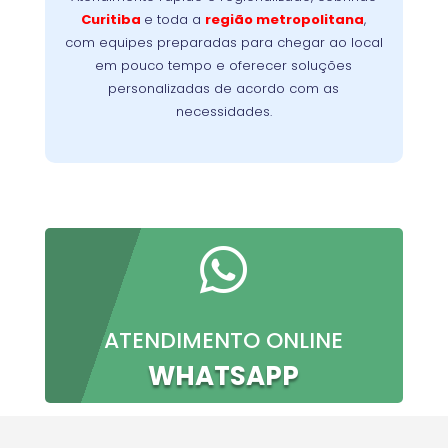
Nossa
minimizando a interrupção da sua rotina.
Curitiba
e toda a
região metropolitana
,
meta é oferecer conforto, confiança e
com equipes preparadas para chegar ao local
resultados imediatos, do primeiro contato à
em pouco tempo e oferecer soluções
conclusão do serviço.
personalizadas de acordo com as
necessidades.

ATENDIMENTO ONLINE
WHATSAPP