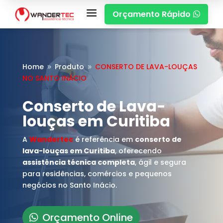
a
Orçamento Rápido

Home
Produto
CONSERTO DE LAVA-LOUÇAS
9
9
NO SANTO INÁCIO
Conserto de Lava-
louças em Curitiba
A
Wandertec
é referência em
conserto de
lava-louças em Curitiba
, oferecendo
assistência técnica completa
, ágil e segura
para residências, comércios e pequenos
negócios no Santo Inácio.
Orçamento Online