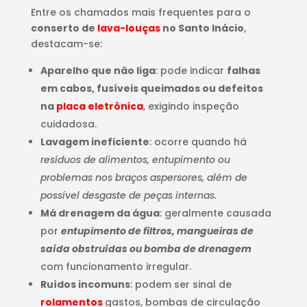
Entre os chamados mais frequentes para o
conserto de
lava-louças
no Santo Inácio
,
destacam-se:
Aparelho que não liga
: pode indicar
falhas
em cabos, fusíveis queimados ou defeitos
na
placa eletrônica
, exigindo inspeção
cuidadosa.
Lavagem ineficiente
: ocorre quando há
resíduos de alimentos, entupimento ou
problemas nos braços aspersores, além de
possível desgaste de peças internas.
Má drenagem da água
: geralmente causada
por
entupimento de filtros, mangueiras de
saída obstruídas ou bomba de drenagem
com funcionamento irregular.
Ruídos incomuns
: podem ser sinal de
rolamentos
gastos, bombas de circulação