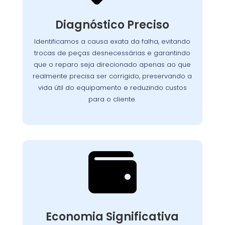
Nosso processo detalhado garante que cada
seja analisado
lava-louças
componente da
Diagnóstico Preciso
com atenção. Utilizamos equipamentos de
teste avançados para identificar com exatidão
Identificamos a causa exata da falha, evitando
Assim, evitamos
a origem dos problemas.
trocas de peças desnecessárias e garantindo
reparos desnecessários, preservamos a vida útil
que o reparo seja direcionado apenas ao que
do aparelho e asseguramos que o cliente
realmente precisa ser corrigido, preservando a
pague apenas pelo que realmente precisa ser
vida útil do equipamento e reduzindo custos
corrigido.
para o cliente.

Custo-Benefício
Garantido
Recuperar o desempenho do seu
Economia Significativa
conserto
equipamento é simples e rápido. O