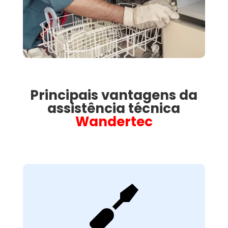
Principais vantagens da
assistência técnica
Wandertec

Avaliação Técnica
Detalhada