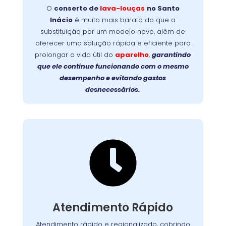
garante
no Santo Inácio
lava-louças
de
O
conserto de
lava-louças
no Santo
mais durabilidade, evita trocas caras e devolve
Inácio
é muito mais barato do que a
Faça a
a eficiência original ao seu aparelho.
substituição por um modelo novo, além de
prolongue a vida útil da
escolha inteligente:
oferecer uma solução rápida e eficiente para
sua lava-louças com um reparo profissional e
prolongar a vida útil do
aparelho
,
garantindo
de qualidade!
que ele continue funcionando com o mesmo
desempenho e evitando gastos
desnecessários.

Suporte Ágil e Eficiente
Com equipes preparadas e logística eficiente,
chegamos até você com agilidade, em
. Cada
região metropolitana
e
Curitiba
Atendimento Rápido
atendimento é planejado para solucionar o
problema no menor tempo possível,
Atendimento rápido e regionalizado, cobrindo