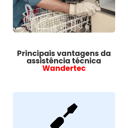
Principais vantagens da
assistência técnica
Wandertec

Avaliação Técnica
Detalhada