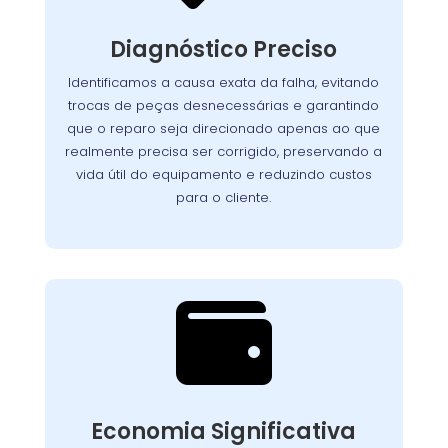
Nosso processo detalhado garante que cada
seja analisado
lava-louças
componente da
Diagnóstico Preciso
com atenção. Utilizamos equipamentos de
teste avançados para identificar com exatidão
Identificamos a causa exata da falha, evitando
Assim, evitamos
a origem dos problemas.
trocas de peças desnecessárias e garantindo
reparos desnecessários, preservamos a vida útil
que o reparo seja direcionado apenas ao que
do aparelho e asseguramos que o cliente
realmente precisa ser corrigido, preservando a
pague apenas pelo que realmente precisa ser
vida útil do equipamento e reduzindo custos
corrigido.
para o cliente.

Custo-Benefício
Garantido
Recuperar o desempenho do seu
Economia Significativa
conserto
equipamento é simples e rápido. O