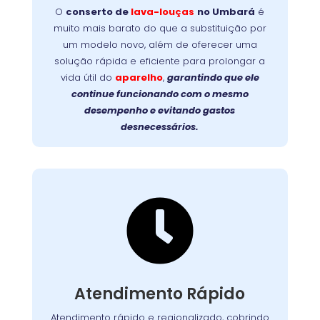
garante mais
no Umbará
lava-louças
de
O
conserto de
lava-louças
no Umbará
é
durabilidade, evita trocas caras e devolve a
muito mais barato do que a substituição por
Faça a
eficiência original ao seu aparelho.
um modelo novo, além de oferecer uma
prolongue a vida útil da
escolha inteligente:
solução rápida e eficiente para prolongar a
sua lava-louças com um reparo profissional e
vida útil do
aparelho
,
garantindo que ele
de qualidade!
continue funcionando com o mesmo
desempenho e evitando gastos
desnecessários.

Suporte Ágil e Eficiente
Com equipes preparadas e logística eficiente,
chegamos até você com agilidade, em
. Cada
região metropolitana
e
Curitiba
Atendimento Rápido
atendimento é planejado para solucionar o
problema no menor tempo possível,
Atendimento rápido e regionalizado, cobrindo