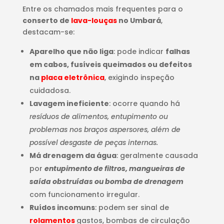
Entre os chamados mais frequentes para o
conserto de
lava-louças
no Umbará
,
destacam-se:
Aparelho que não liga
: pode indicar
falhas
em cabos, fusíveis queimados ou defeitos
na
placa eletrônica
, exigindo inspeção
cuidadosa.
Lavagem ineficiente
: ocorre quando há
resíduos de alimentos, entupimento ou
problemas nos braços aspersores, além de
possível desgaste de peças internas.
Má drenagem da água
: geralmente causada
por
entupimento de filtros, mangueiras de
saída obstruídas ou bomba de drenagem
com funcionamento irregular.
Ruídos incomuns
: podem ser sinal de
rolamentos
gastos, bombas de circulação