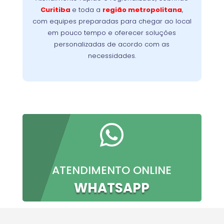
Nossa
minimizando a interrupção da sua rotina.
Curitiba
e toda a
região metropolitana
,
meta é oferecer conforto, confiança e
com equipes preparadas para chegar ao local
resultados imediatos, do primeiro contato à
em pouco tempo e oferecer soluções
conclusão do serviço.
personalizadas de acordo com as
necessidades.

ATENDIMENTO ONLINE
WHATSAPP